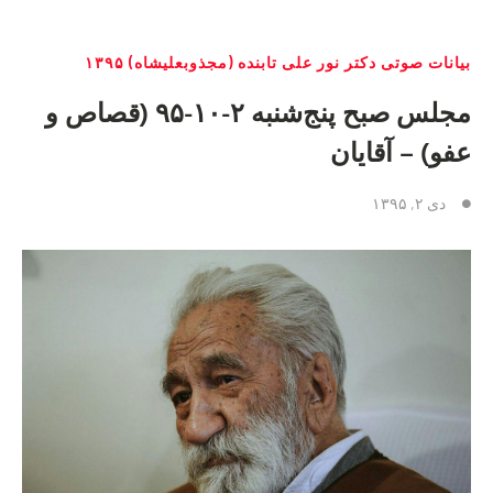
بیانات صوتی دکتر نور علی تابنده (مجذوبعلیشاه) ۱۳۹۵
مجلس صبح پنج‌شنبه ۲-۱٠-۹۵ (قصاص و
عفو) – آقایان
دی ۲, ۱۳۹۵