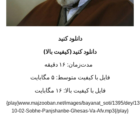
دانلود کنید
دانلود کنید (کیفیت بالا)
۱۶ دقيقه
مدت‌زمان:
فايل با
کیفیت متوسط: ۵ مگابایت
فايل با
کیفیت بالا:
۱۶
مگابایت
{play}www.majzooban.net/images/bayanat_soti/1395/dey/13
10-02-Sobhe-Panjshanbe-Ghesas-Va-Afv.mp3{/play}