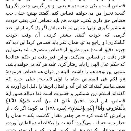
قصاص است، یکی دیه. «دیه» یعنی از هر گرمی چقدر بگیری!
گفت: نخیر! من می‌خواهم قصاص کنم. گفتند بهش: خیلی خب
قصاص حق داری بکنی، خودت هم باید قصاص کنی یعنی خودت
شمشیر بگیری بزنی! منتهی مواظب باش اگر یک گرم از این صد
گرمی که خودت گفتی بیشتر کردی، آن وقت خودت
گناهکاری! و راجع به تو،‌‌ همان قدر باید قصاص کرد! این دید که
چیزه [دقیق است] بدین طریق از قصاص منصرف شد یعنی این
قدر دقت در قصاص می‌کنند، و این قدر دقت در حکم عدالت!
که حکم عدل الهی را باید رفتار کرد، علیه هر که می‌خواهد باشد،
منتهی این توجه هم را داشت! البته در قرآن هم قصاص فرموده:
«و لکم فی القصاص حیاة یا اولی‌الالباب» خیلی خب، که
بعضی‌ها هم گفته‌اند که این آیه و امثال این‌ها را دلیل این آورده‌اند
گفته‌اند اسلام دین شمشیر و خشونت است نه! دنبالهٔ همین آیهٔ
قصاص، این آمده: «فَمَنْ عُفِيَ لَهُ مِنْ أَخِيهِ شَيْءٌ فَاتِّبَاعٌ
بِالْمَعْرُوفِ وَأَدَاءٌ إِلَيْهِ بِإِحْسَانٍ» (بقره ۱۷۸) می‌گوید: اگر یکی از
برادرش گذشت کرد – هر چقدر مقدار گذشت بکند – همان را
خداوند به حساب می‌گیرد؛ گذشت را بلافاصله دنباله‌اش آورده،
یعنی مجازات کردن حقِ این کسی است که بر او ستم شده،