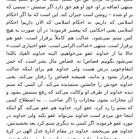
منتهی اضافه بر او، خودِ او هم حق دارد اگر ستمش – ستمی که
بر او شده – روشن است جبران کند. این است که ما اگر احکام
اسلامی که داریم، نه احکام اسلامی که الان داریم! احکام
اسلامی یعنی احکامی که پیغمبر فرموده؛ در آن صورت به هیچ
کس ستم نمی‌شود، عدالت هم کاملاً برقرار است، عفو هم
برقرار است. منتهی «عدالت الزامی است، عفو اختیاری است.»
حالا ما از خداوند عفو می‌خواهیم، البته خداوند العیاذ بالله!
نمی‌شود بگوییم قصاص! نه. قصاص مال بشر است که حس
انتقام‌جویی درش هست ولی خداوند هم برای اینکه عدالت
برقرار بشود و بدانند، همیشه قصاص را رفتار می‌کند، یعنی
خداوند خودش را جانشینِ ستمدیده می‌کند. آن کسی که ستم
دیده خداوند از طرف او وکالت می‌کند که رفع ستمش بشود و
آن مجازات بشود. مجازات را اگر صاحب … به اصطلاح کسی
که ستم را رد کرد، عفو کرد، خداوند هم عفو می‌کند. گو اینکه
اینجا حق مردم است خداوند می‌تواند عفو نکند ولی خداوند در
مورد عفو فرموده: اگر کسی به دیگری ستم کرد بعد بخشیدنش،
خداوند هم می‌بخشد. خداوند در مقام ادارهٔ عدل الهی در کرهٔ
زمین و همه‌جا خیلی دقیق و خونسرد است ولی در مقامِ خودش