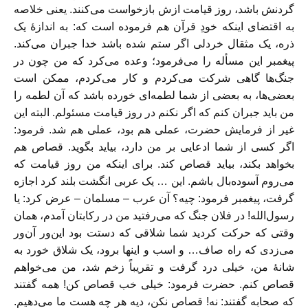
گردنش باشد، روز قیامت ازش بازخواست می‌کنند. یعنی خلاصه
به اقتضای اینکه خودِ قرآن هم فرموده است که: به اندازهٔ یک
ذره، یک مثقال خردلی اگر ستم شده باشد خدا جبران می‌کند.
پیغمبر این مسأله را می‌فرمود؛ وعده می‌کرد که من چون در
جنگ‌ها گاهی شرکت می‌کردم و کار می‌کردم، ممکن است
بعضی‌ها، به بعضی از شما لطمه‌ای خورده باشد که آن لطمه را
من باید جبران کنم که اگر نکنم در روز قیامت مسئولم. البته این
غیر از فرمایش حضرت، عملی هم بود، عملی هم شد. فرمود:
اگر کسی از شما ادعایی بر من دارد، بیاید بگوید. قصاص هم
بخواهد بکند، بیاید قصاص کند. برای اینکه من روز قیامت که
می‌روم آسوده‌بال باشم. این … یک عربی انگشت بلند کرد اجازه
گرفت، پیغمبر فرمود: چیه؟ آن عرب – مسلمان – عرض کرد: یا
رسول‌الله! در فلان جنگ که می‌رفتید من در رکابتان آمدم‌‌، همان
وقتی که حرکت کردید شما شلاقی که دستت بود این‌ور آن‌ور
می‌زدی که راه صاف… و اسب و اینها برود، یک شلاق خورد به
شانهٔ من، خیلی درد گرفت و تقریباً زخم شد، من می‌خواهم
قصاص کنم. حضرت فرمود: خیلی خب قصاص کن! همه گفتند
که صحابه گفتند: نه! قصاص نکن، دیه هر چه هست ما می‌دهیم.