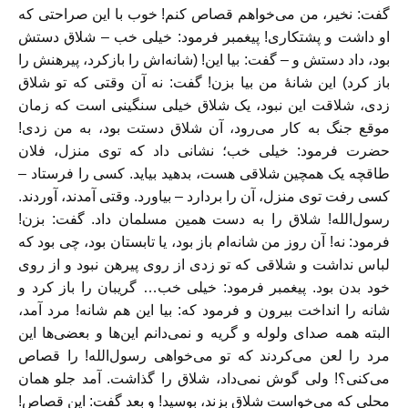
گفت: نخیر، من می‌خواهم قصاص کنم! خوب با این صراحتی که
او داشت و پشتکاری! پیغمبر فرمود: خیلی خب – شلاق دستش
بود، داد دستش و – گفت: بیا این! (شانه‌اش را بازکرد، پیرهنش را
باز کرد) این شانهٔ من بیا بزن! گفت: نه آن وقتی که تو شلاق
زدی، شلاقت این نبود، یک شلاق خیلی سنگینی است که زمان
موقع جنگ به کار می‌رود، آن شلاق دستت بود، به من زدی!
حضرت فرمود: خیلی خب؛ نشانی داد که توی منزل، فلان
طاقچه یک همچین شلاقی هست، بدهید بیاید. کسی را فرستاد –
کسی رفت توی منزل، آن را بردارد – بیاورد. وقتی آمدند، آوردند.
رسول‌الله! شلاق را به دست همین مسلمان داد. گفت: بزن!
فرمود: نه! آن روز من شانه‌ام باز بود، یا تابستان بود، چی بود که
لباس نداشت و شلاقی که تو زدی از روی پیرهن نبود و از روی
خود بدن بود. پیغمبر فرمود: خیلی خب… گریبان را باز کرد و
شانه را انداخت بیرون و فرمود که: بیا این هم شانه! مرد آمد،
البته همه صدای ولوله و گریه و نمی‌دانم این‌ها و بعضی‌ها این
مرد را لعن می‌کردند که تو می‌خواهی رسول‌الله! را قصاص
می‌کنی؟! ولی گوش نمی‌داد، شلاق را گذاشت. آمد جلو‌‌ همان
محلی که می‌خواست شلاق بزند، بوسید! و بعد گفت: این قصاص!