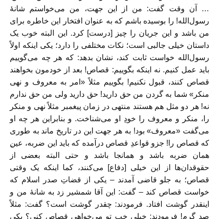
… آن وقت گفت: من از این جهت، من می‌خواستم شانهٔ
رسول‌الله! را بوسیده باشم که به عنوان افتخار این خاطره برای
من باشد و این جریان را چیز [درست] کرد. این البته خوب یک
داستان خیلی جالبی است؛ نکات مختلفی را دارد؛ یکی اینکه اولاً
رسول‌الله خواست ثابت کند، نشان بدهد: که هر چه می‌گوییم
باید عمل کنیم. نه اینکه بگوییم: قصاص! بعد از خودمون بخواهند
قصاص کنند، قبول نکنیم! بگوییم مثلاً «امر به معروف و نهی
منکر» شما به گردن من حق دارید! حق دارید ولی من حق ندارم
نه! هر دو مثل هم هستند منتهی در زمان پیغمبر مثلاً نهی و منکر
را، منکر و معروف را خودِ او می‌شناخت. و بنابراین هر چه او
می‌گفت «معروف» بود! به هر جهت این در تاریخ ماند به طوری
که قصاص را! جزو قواعدِ قصاص درآمده که باید این ضربه، عین‌‌ِ
همان ضربه باشد و‌‌ همانجا باشد و حتی البته بعضی از
حقوقدان‌ها از این خیلی [دفاع] می‌کنند، کما اینکه یک وقتی
قصاص؛ به جلو قاضی آمدند – یکی از قضاتِ صدر اسلام که
خواست قصاص کند – گفت: این آقا شمشیر زد به شانهٔ من و
اینقدر گوشت افتاد. فرمودند: چقدر گوشت است؟ گفت: مثلاً
صد گرم! فرمودند: خیلی خب تو می‌خواهی قصاص کنی؟ یکی