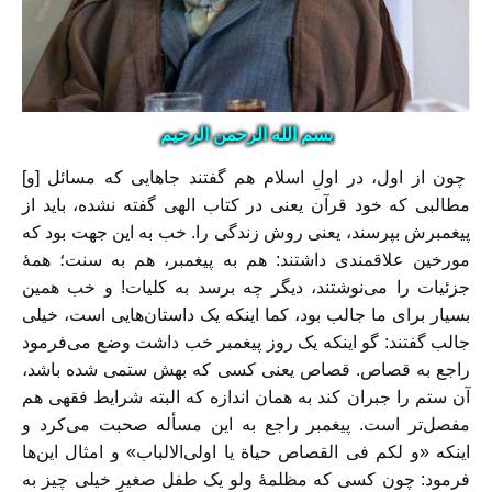
بسم الله الرحمن الرحیم
چون از اول، در اولِ اسلام هم گفتند جاهایی که مسائل [و]
مطالبی که خود قرآن یعنی در کتاب الهی گفته نشده، باید از
پیغمبرش بپرسند، یعنی روش زندگی را. خب به این جهت بود که
مورخین علاقمندی داشتند: هم به پیغمبر، هم به سنت؛ همهٔ
جزئیات را می‌نوشتند، دیگر چه برسد به کلیات! و خب همین
بسیار برای ما جالب بود، کما اینکه یک داستان‌هایی است، خیلی
جالب گفتند: گو اینکه یک روز پیغمبر خب داشت وضع می‌فرمود
راجع به قصاص. قصاص یعنی کسی که بهش ستمی شده باشد،
آن ستم را جبران کند به‌‌ همان اندازه که البته شرایط فقهی هم
مفصل‌تر است. پیغمبر راجع به این مسأله صحبت می‌کرد و
اینکه «و لکم فی القصاص حیاة یا اولی‌الالباب» و امثال این‌ها
فرمود: چون کسی که مظلمهٔ ولو یک طفل صغیرِ خیلی چیز به