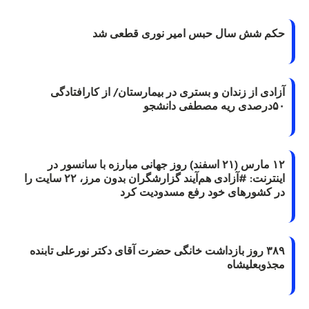
حکم شش سال حبس امیر نوری قطعی شد
آزادی از زندان و بستری در بیمارستان/ از کارافتادگی
۵۰درصدی ریه مصطفی دانشجو
۱۲ مارس (۲۱ اسفند) روز جهانی مبارزه با سانسور در
اینترنت: #آزادی هم‌آیند گزارشگران‌ بدون مرز، ۲۲ سایت را
در کشورهای خود رفع مسدودیت کرد
۳۸۹ روز بازداشت خانگی حضرت آقای دکتر نورعلی تابنده
مجذوبعلیشاه