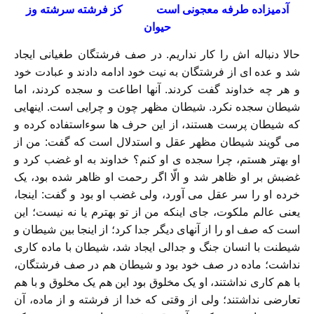
آدمیزاده طرفه معجونی است کز فرشته سرشته وز
حیوان
حالا دنباله اش را کار نداریم. در صف فرشتگان طغیانی ایجاد
شد و عده ای از فرشتگان به نیت خود ادامه دادند و عبادت خود
و هر چه خداوند گفت کردند. آنها اطاعت و سجده کردند، اما
شیطان سجده نکرد. شیطان مظهر چون و چرایی است. اینهایی
که شیطان پرست هستند، از این حرف ها سوءاستفاده کرده و
می گویند شیطان مظهر عقل و استدلال است که گفت: من از
او بهتر هستم، چرا سجده ی او کنم؟ خداوند به او غضب کرد و
غضبش بر او ظاهر شد و الّا اگر رحمت او ظاهر شده بود، یک
خرده او را سر عقل می آورد، ولی غضب او بود و گفت: اینجا،
یعنی عالم ملکوت، جای اینکه من از تو بهترم یا نه نیست؛ این
است که صف او را از آنهای دیگر جدا کرد؛ از اینجا بین شیطان و
شیطنت با انسان جنگ و جدالی ایجاد شد، شیطان با ماده کاری
نداشت؛ ماده در صف خود بود و شیطان هم در صف فرشتگان،
با هم کاری نداشتند، او یک مخلوق بود این هم یک مخلوق و با هم
تعارضی نداشتند؛ ولی از وقتی که خدا از فرشته و از ماده، آن