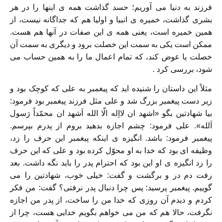
فرزند به دنیا می آوریم؛ حسد گذاشت همه ی اینها را در هر
بشری گذاشت، خمیره ی انبیا و اولیا هم که جداگانه نیست، از
همین خمیره است، یعنی همه ی این صفات در آنها هم هست.
ممکن است یکی به سمت این خصلت برود و دیگری به سمت آن
خصلت یا عوض کند، که تمام اعمال ما را به همین حساب می
شود، بررسی کرد .
مثلاً این داستان را شنیده اید که پیغمبر به علی که کوچک بود و
زیر دست پیغمبر بزرگ شد و علی مثل فرزند پیغمبر بود فرمود:
بيا شهادتین بگو «اشهد ان لااِله الّا الله اَشهد ان محمّداً رَسول
اَلله». علی فرمود: چشم اجازه بدهید بروم از پدرم بپرسم.
پیغمبر فرمود: باشد. انگیزه ی اینکه پیغمبر این حرف را زد،
وظیفه ای بود که خدا به او محوّل کرده بود و علی که این حرف
را زد انگیزه ی او این بود که احترام پدر را باید نگه داشت. بعد
رفت دم در و برگشت و گفت: خیلی خوب، شهادتین را می
گوییم. پیغمبر پرسید: پس چرا دنبال پدر نرفتی؟ گفت: من فکر
کردم و دیدم آن روزی که خدا من را ساخت، از پدر من اجازه
نگرفت، حالا هم که من می خواهم بگویم خدایی هست، چرا از