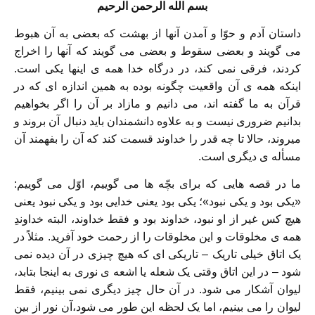
بسم الله الرحمن الرحيم
داستان آدم و حوّا و آمدن آنها از بهشت که بعضی به آن هبوط
می گویند و بعضی سقوط و بعضی می گویند که آنها را اخراج
کردند، فرقی نمی کند، در درگاه خدا همه ی اینها یکی است.
اینکه همه ی آن واقعیت چگونه بوده به همین اندازه ای که در
قرآن به ما گفته اند، می دانیم و مازاد بر آن را اگر بخواهیم
بدانیم ضروری نیست و به علاوه دانشمندان باید دنبال آن بروند و
میروند، حالا تا چه قدر را خداوند قسمت کند که آن را بفهمند آن
مسأله ی دیگری است.
ما در قصه هایی که برای بچّه ها می گوییم، اوّل می گوییم:
«یکی بود و یکی نبود»؛ یکی بود یعنی خدایی بود و یکی نبود یعنی
هیچ کس غیر از او نبود، خداوند بود و فقط خداوند، البته خداوندِ
همه ی مخلوقات و این مخلوقات را از رحمت خود آفرید. مثلاً در
یک اتاق خیلی تاریک – تاریکی ای که هیچ چیزی در آن دیده نمی
شود – در این اتاق وقتی یک شعله یا اشعه ی نوری به اینجا بتابد،
لیوان آشکار می شود. در آن حال چیز دیگری نمی بینیم، فقط
لیوان را می بینیم، اما یک لحظه این طور می شود،آن نور از بین