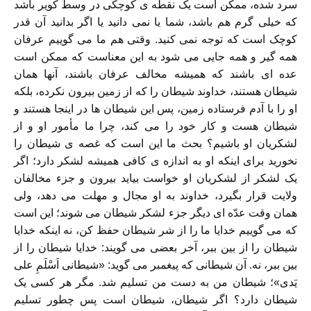
سرد شده، ممکن است یک نقطه ی کوچکی در وسط کویر باشد
که خیلی گرم هم باشد، شما یا نمی دانید یا اگر بدانید آن قدر
کوچک است که توجه نمی کنید. وقتی هم ما می گوییم عرفان
همه گیر و همه جایی می شود به این معناست که ممکن است
عده ای باشند که همیشه مخالف عرفان باشند، آنها همان
شیطان هستند، خداوند شیطان را که از زمین بیرون نکرده، بلکه
او را با آدم فرستاده زمین، پس این شیطان ها در اینجا هستند و
شیطان هست و کار خود را می کند، چرا ما مأمور او و از
لشکریان او باشیم؟ بحث ما این است که غصه ی شیطان را
نخورید برای اینکه او به اندازه ی کافی همیشه لشکر دارد؛ اگر
یک لشکر از لشکریان او خواست بیاید بیرون و جزء مخالفان
ولایت قرار بگیرد، خداوند به او مجال و مهلت می دهد، ولی
همان وقت عدّه ای دیگر جزء لشکر شیطان می شوند؛ این است
که می گوییم خدايا ما را از شر شیطان حفظ کن، نه اینکه خدایا
شیطان را از بین ببر، آخر بعضی می گویند: خدایا شیطان را از
بین ببر، نه. آن شیطانی که پیغمبر می گوید: «شیطانی اَسْلَمِ على
يَدی»؛ شیطان من به دست من تسلیم شد. مگر هر کسی یک
شیطان دارد؟ اگر شیطان، شیطان است پس چطور تسلیم