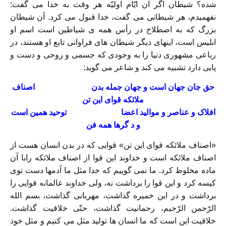
شده؟ شیطان اگر آن ایّام اولیّه هر وقت به خدا می گفت:
نفهمیدم، هر شیطانی می گفت، خدا قبول می کرد. آن شیطان
بزرگ که به اصطلاح در رأس همه ی شیاطین است اسم او
ابلیس است، اینهای دیگر شیطان های فراوانی تابع او هستند، در
رباعی مشهوری دنیا را به وجودی که جسمی و روحی و دست و
پایی دارد تشبیه می کند و شاعر می گوید:
حق جان جهان است و جهان جمله بدن اصناف
ملائکه قوای این تن
افلاک و عناصر و مواليد اعضا توحید همین است
و د گرها همه فن
«اصناف ملائکه قوای این تن» قوایی که در بدن انسان هست از
اصناف ملائکه است و خداوند این قوا از اصناف ملائکه رابا آن
ماده مخلوط کرد. ما نمی گوییم که خدا مثل ما آدمها دست توی
کیسه کرد و این قوا را برداشت نه، ولی خداوند عالمانه قوایی را
برداشت و در این خمیره گذاشت، مهربانی گذاشت، بسم الله
الرّحمن الرّحیم، رحمانیت گذاشت، حتّی خلاقیت گذاشت.
خلاقیت این است که ما انسان ها تولید مثل می کنیم و مثل خود