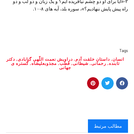
۲-«آیا برای او دو چشم نیافریده ایم؟ و یک زبان و دو لب و دو
راه پیش پایش ننهادیم؟»، سوره بلد، آیه های ۸-۱۰.
Tags
انسان
,
داستان خلقت آدم
,
دراویش نعمت اللّهی گنابادی
,
دکتر
تابنده
,
رحمانی
,
شیطانی
,
قطب
,
مجذوبعلیشاه
,
گستره ی
جهانی
مطالب مرتبط