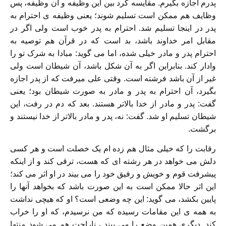
پدرم اجازه بگیرم. مقایسه کرد بین این وظیفه و آن وظیفه، پس
وظایف هم ممکن است تسلیم شوند؛ یعنی وظیفه ی احترام به
پدر در اینجا تسلیم شد. احترام به پدر خوب است ولی اگر در
مقابل امر خداوند باشد، بد است که در قرآن هم توصیه به
احترام پدر و مادر خیلی شده، اما می گوید: مبادا به شرک تو را
وادار کند. بنابراین اگر به آن شکل باشد، آن شیطان است ولی
غیر از آن باشد فرشته است. وقتی علی میرفت که از پدر اجازه
بگیرد، آن احترام به پدر و مادر به صورت شیطان بود؛ یعنی
گفت: پدر و مادر از خدا بالاتر هستند. بعد که دم در رفت، این
شیطان تسلیم او شد. گفت: نه، پدر و مادر بالاتر از خدا نیستند و
برگشت.
رقابت را که خیلی مثال هم زده ام یک خصلت است و هر کسی
دلش می خواهد در هر رشته ای که هست، ترقی کند و از اینکه
پیشرفت قوم و خویش و رفیق خود را می بیند در او اثر می کند؛
این اثر حالا ممکن است به این صورت باشد که بخواهد آنها را
پایین بکشد، می گوید: این چه وضعی است؟ او که هیچی نداشت
به همه ی این مقامات رسیده که من نرسیدم، که او را خراب
کند. دیگری همین وضع را می بیند ، ناراحت هم می شود منتها