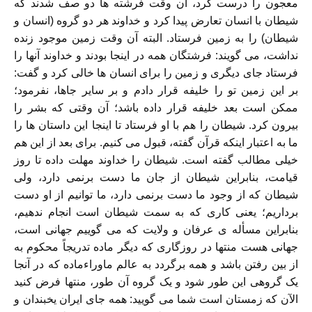
معجون را درست کرد، آن وقت فرشته ها دو صف شدند که
شیطان با انسان تعارض پیدا کرد و خداوند هر دو گروه (انسان و
شیطان) را به زمین فرستاد. البته آن وقت زمین موجود زنده
نداشت، می گویند: فرشتگان همه در اینجا بودند و خداوند آنها را
فرستاد جای دیگری و زمین را برای انسان ها خالی کرد و گفت:
بر این زمین تو را خلیفه قرار دادم و بر سایر جاها، نفرمود؛
ممکن است بعد خلیفه قرار داده باشد؛ آن وقتی که بشر را
بیرون کرد. شیطان را هم با او فرستاد تا اینجا این داستان ها را
ما به اعتبار اینکه قرآن گفته، قبول می کنیم. برای بعد از این هم
خیلی مطالب گفته است. شیطان را خداوند مهلت داده تا روز
قیامت، بنابراین شيطان از جان ما دست برنمی دارد، ولی
شیطان که از وجود ما دست برنمی دارد، ما توانیم از او دست
برداریم؛ یعنی کاری که به سمت شیطان است انجام ندهیم،
بنابراین مسأله ی عرفان و ولايت که می گوییم جهانی است،
جهانی هست منتها در روزگاری که دیگر ماده تدريجاً محکوم به
از بین رفتن باشد و همه برگردد به عالم ماوراءماده که در آنجا
یک گروهی این طور شود و یک گروه آن طور، منتها فرض کنید
الآن که زمستان است شما می گویید: همه جای ایران یخبندان و