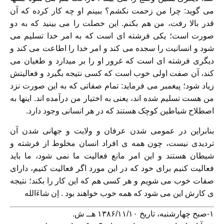
می گوید: چرا من زحمت نکشم؟ ببینم او چه کار کرده که آن
قدر بالا رفت، من هم بکنم. این خصلت را می بینید که به دو
صورت است؛ یکی فرشته ای است که به امر خدا تسلیم می
شود و انسانیت را سجده می کند و امر خدا را اطاعت می کند و
دیگری فرشته ای است که غرور او را بر میدارد و طغیان می
کند، آن صفت اولی خوب است که کسی نتیجه بگیرد و فعالیتش
زیاد شود؛ پیغمبر می فرماید: تمام صفاتی که به این صورت نزد
من هست تسلیم شده اند، یعنی به اختیار من درآمده اند. اینها به
اصطلاح شیاطین کوچک هستند که در هر انسانی وجود دارد.
بنابراین در عمومی شدن عرفان و ولایت و جهانی شدن آن
تردیدی نیست، چون همه ی افراد انسان مخلوط از فرشته و
شیطان هستند و این امر مانع فعالیت ما نمی شود، ما باید
فعالیت کنیم برای خود که در این مورد اگر فعالیت کنیم، دارای
صفات خوب می شویم و هر کسی هم که این کار را بکند؛ نتیجه
ی کارش این می شود که همه خوب خواهند بود . اِن شاءَالله
۱-صبح چهارشنبه، تاریخ ۱۳۸۶/۱۱/۱۰ هــ ش.