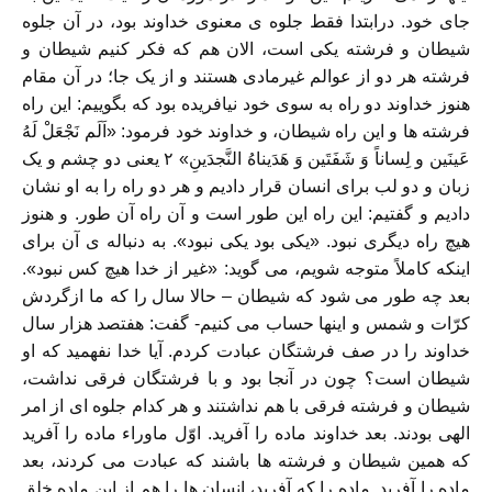
جای خود. درابتدا فقط جلوه ی معنوی خداوند بود، در آن جلوه
شیطان و فرشته یکی است، الان هم که فکر کنیم شیطان و
فرشته هر دو از عوالم غیرمادی هستند و از یک جا؛ در آن مقام
هنوز خداوند دو راه به سوی خود نیافریده بود که بگوییم: این راه
فرشته ها و این راه شیطان، و خداوند خود فرمود: «اَلَم نَجْعَلْ لَهُ
عَينَين و لِساناً وَ شَفَتَین وَ هَدَیناهُ النَّجدَینِ» ۲ یعنی دو چشم و یک
زبان و دو لب برای انسان قرار دادیم و هر دو راه را به او نشان
دادیم و گفتیم: این راه این طور است و آن راه آن طور. و هنوز
هیچ راه دیگری نبود. «یکی بود یکی نبود». به دنباله ی آن برای
اینکه کاملاً متوجه شویم، می گوید: «غیر از خدا هیچ کس نبود».
بعد چه طور می شود که شیطان – حالا سال را که ما ازگردش
کرّات و شمس و اینها حساب می کنیم- گفت: هفتصد هزار سال
خداوند را در صف فرشتگان عبادت کردم. آیا خدا نفهمید که او
شیطان است؟ چون در آنجا بود و با فرشتگان فرقی نداشت،
شیطان و فرشته فرقی با هم نداشتند و هر کدام جلوه ای از امر
الهی بودند. بعد خداوند ماده را آفرید. اوّل ماوراء ماده را آفرید
که همین شیطان و فرشته ها باشند که عبادت می کردند، بعد
ماده را آفرید. ماده را که آفرید، انسان ها را هم از این ماده خلق