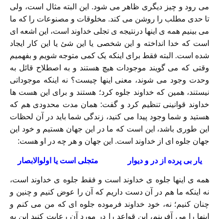
می رود و چیز دیگری ظاهر می شود. این البته مثال است، ولی
تا حدی مطلب را روشن می کند. مخلوقات و مصنوعات را که ما
می بینیم همه ی اینها درنتیجه ی تجلی خداوند است، این اشعه ای
است که خدا انداخته و این شخصی یا این شئ یا این کار ایجاد
شده است. البته فقط برای اینکه یک کمی متوجه شویم و بفهمیم
وقتی که می گویند موجودات هیچ هستند و به اصطلاح قائل به
وحدت وجود می شوند، معنی اینها چیست؟ نه اینکه موجوداتی
نیستند، همین که خداوند جلوه کرد؛ هستند و برای این هست ها
خداوند قوانینی تنظیم کرد و گفت: همان مدت محدودی هم که
هستید و شما وجود پیدا می کنید، زندگی شما باید در آن لحظات
این طوری باشد، این است که ما در این جهان هستیم و خود این
جهان جلوه ای از خداوند است. این جهان و هر چه در او هست:
یار بی پرده از در و دیوار متجلی است یا اولوالابصار
همه ی اینها جلوه ی خداوند است و فقط جلوه ی خداوند است،
نه اینکه ما هم در آن دست داریم که آن را عوض کنیم و چنین و
چنان کنیم؛ نه، خود خداوند فرموده جلوه ای که من می کنم و
اینها را می آفرینم، این قواعد را در مورد آن رعایت کنید این به