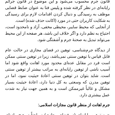
قانون جرم محسوب می‌شود و این موضوع در قانون جرائم
رایانه‌ای در نظر گرفته شده و پلیس فتا به عنوان ضابط قضایی
موظف به رسیدگی و دنبال کردن اقدامات لازم برای رسیدگی
به شکایت کاربران حتی در مورد (اکانت حذف شده) است.
از آنجایی که محیط سایبر، محیطی مخفی، آزاد و نامحدود است،
احتیاج به نظم دارد و اگر خلاف این باشد، هر صفحه از این محیط
می‌تواند تبدیل به صحنهٔ جرم و آشفتگی شود.
از دیدگاه جرم‌شناسی، توهین در فضای مجازی در حالت عام
قابل قیاس با توهین سنتی نمی‌باشد، زیرا در توهین سنتی ممکن
است فرد در مقابل عده‌ای محدود مورد اهانت واقع شود اما
آسیب ناشی از توهین رایانه‌ای به مراتب بیشتر از توهین سنتی
است. شاید بتوان در توهین سنتی اعادهٔ حیثیت نمود، اما در
توهین مدرن که وسعتی به کل دنیا دارد، اعادهٔ حیثیت بسیار
مشکل و غالباً غیرممکن است و به همین جهت نیاز به شدت
عمل بیشتری دارد.
جرم اهانت از منظر قانون مجازات اسلامی:
جرم توهین رایانه‌ای (در فضای مجازی) صراحتاً در هیچ ماده‌ای