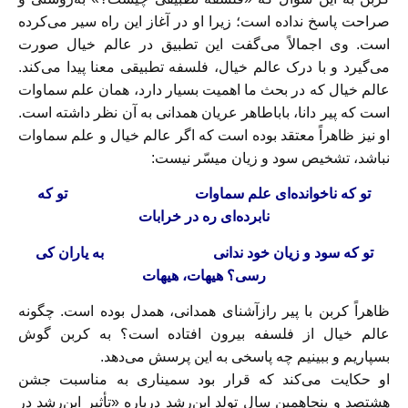
صراحت پاسخ نداده است؛ زیرا او در آغاز این راه سیر می‌کرده
است. وی اجمالاً می‌گفت این تطبیق در عالم خیال صورت
می‌گیرد و با درک عالم خیال، فلسفه تطبیقی معنا پیدا می‌کند.
عالم خیال که در بحث ما اهمیت بسیار دارد،‌‌ همان علم سماوات
است که پیر دانا، باباطاهر عریان همدانی به آن نظر داشته است.
او نیز ظاهراً معتقد بوده است که اگر عالم خیال و علم سماوات
نباشد، تشخیص سود و زیان میسّر نیست:
تو که ناخوانده‌ای علم سماوات
تو که
نابرده‌ای ره در خرابات
تو که سود و زیان خود ندانی
به یاران کی
رسی؟ هیهات، هیهات
ظاهراً کربن با پیر رازآشنای همدانی، همدل بوده است. چگونه
عالم خیال از فلسفه بیرون افتاده است؟ به کربن گوش
بسپاریم و ببینیم چه پاسخی به این پرسش می‌دهد.
او حکایت می‌کند که قرار بود سمیناری به مناسبت جشن
هشتصد و پنجاهمین سال تولد ابن‌رشد درباره «تأثیر ابن‌رشد در