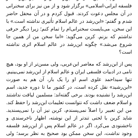
فلسفه ایرانی-اسلامی» برگزار شود و از من نیز برای سخنرانی
در آن مجلس دعوت کردند. قبول کردم و در آن محفل حاضر
شدم و گفتم: «ابن‌رشد در عالم اسلام تأثیری نداشته است.» با
این سخن، می‌بایست سخنرانی‌ام را تمام کنم؛ زیرا دیگر حرفی
نداشتم که بزنم. کربن می‌گوید: «اما سخن من از همین جا
شروع می‌شد.» چگونه ابن‌رشد در عالم اسلام اثری نداشته
است؟
پس از ابن‌رشد که معاصر ابن‌عربی، ولی مسن‌تر از او بود، هیچ
نامی در ادبیات فلسفی ایران و عالم اسلام از ابن‌رشد نمی‌بینیم.
تنها سیداحمد علوی اسم او را یک ‌بار، آن هم به صورت
«ابن‌رشید» نقل کرده است، در کشور ما تا دوره جدید، اسم
ابن‌رشد را نشنیده بودند. برخی گفته‌اند: مسلمین لیاقت نداشتند
و اسلام ضعف داشت که نتوانست تعلیمات ابن‌رشد را حفظ کند.
من این تعبیر را اصلاً نمی‌پسندم، کربن نیز آن را نمی‌پسندید.
شاید کربن با لحنی تند‌تر از این نوشته، اظهار ناخرسندی و
ناخشنودی می‌کرد. اگر در عالم اسلام پس از ابن‌رشد فلسفه
وجود نداشت، این سخن ممکن بود صحیح به نظر برسد؛ ولی