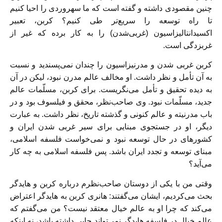
چنین مقصودی داشته و گفته است که ما سهروردی را احیا کنیم
تا راه توسعه را سریع‌تر طی کنیم؟ کربن، تعبیر
اکسیدانتالیزاسیون (غربی‌شدن) را به کار برده که غیر از
غربزدگی است.
کربن غربی شدن و مدرنیزاسیون را چندان نمی‌پسندید و نسبت
به آن تأمل و نظر داشت. او مخالف عالم مدرن نبود، لیکن در آن
به دیده تحقیق و تأمل می‌نگریست. برای کربن، مسلّمات عالم
جدید، مسلّمات نبود. وی صاحب‌نظر، محقق و فیلسوف بود و در
باب مدرنیته و عالم کنونی و گذشته تاریخ، نظر داشت. به عبارت
دیگر، او در جستجوی مبنایی برای سیر غربی شدن ایران و
کشورهای در حال توسعه نبود و نمی‌خواست فلسفه اسلامی،
مبنای توسعه و تجدد ایران باشد. پس فلسفه اسلامی به چه کار
می‌آید؟
وقتی من با یکی از دوستان صاحب‌نظرم درباره کربن و هایدگر
بحث می‌کردیم، ایشان می‌گفتند: هانری کربن به هایدگر اعتراض
می‌کند که چرا او به عالم خیال معتقد نیست؟ من می‌گفتم که
عالم خیال در فلسفه هایدگر نمی‌تواند جایی داشته باشد، نه اینکه