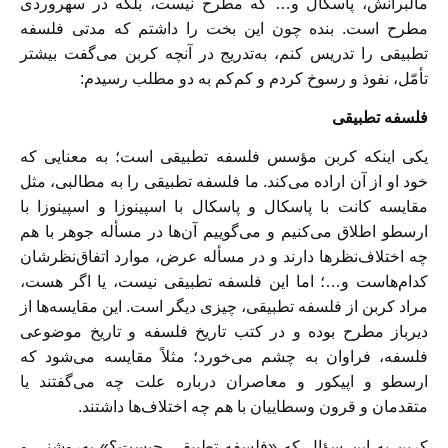
مالبرانش، پاسکال و… که مطرح نیست، بلکه در سهروردی
مطرح است. بنده چون این بخت را داشتم که مدتی فلسفه
تطبیقی را تدریس کنم، به‌تدریج در آنچه کربن می‌گفت بیشتر
تأمّل، نفوذ و رسوخ کردم و کم‌کم به دو مطلب رسیدم:
فلسفه تطبیقی
یکی اینکه کربن مؤسس فلسفه تطبیقی است؛ به معنایی که
خود او از آن اراده می‌کند. ما فلسفه تطبیقی را به مطالبی، مثل
مقایسه کانت با پاسکال و پاسکال با اسپینوزا و اسپینوزا با
ارسطو اطلاق می‌کنیم و می‌گوییم آن‌ها در مسأله جوهر با هم
چه اختلاف‌نظر‌ها دارند و در مسأله عرض، موارد اتفاق‌نظرشان
کدام‌هاست و…؛ اما این فلسفه تطبیقی نیست، یا اگر هست،
مراد کربن از فلسفه تطبیقی، چیزی دیگر است. این مقایسه‌ها از
دیرباز مطرح بوده و در کتب تاریخ فلسفه و تاریخ موضوعی
فلسفه، فراوان به چشم می‌خورد؛ مثلاً مقایسه می‌شود که
ارسطو و اپیکور و معاصران درباره علت چه می‌گفتند یا
متقدمان و قرون وسطاییان با هم چه اختلاف‌ها داشتند.
کربن به این سؤال که «فلسفه تطبیقی چیست؟» به‌روشنی و