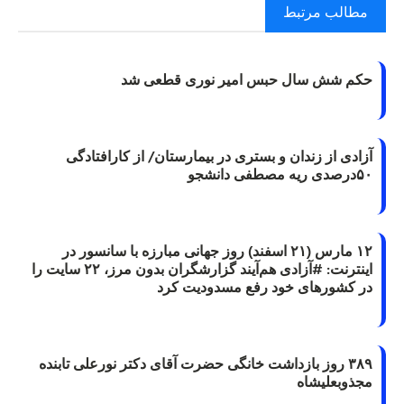
مطالب مرتبط
حکم شش سال حبس امیر نوری قطعی شد
آزادی از زندان و بستری در بیمارستان/ از کارافتادگی
۵۰درصدی ریه مصطفی دانشجو
۱۲ مارس (۲۱ اسفند) روز جهانی مبارزه با سانسور در
اینترنت: #آزادی هم‌آیند گزارشگران‌ بدون مرز، ۲۲ سایت را
در کشورهای خود رفع مسدودیت کرد
۳۸۹ روز بازداشت خانگی حضرت آقای دکتر نورعلی تابنده
مجذوبعلیشاه