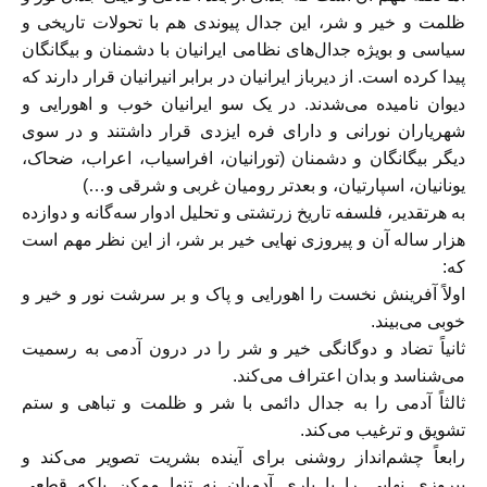
ظلمت و خیر و شر، این جدال پیوندی هم با تحولات تاریخی و
سیاسی و بویژه جدال‌های نظامی ایرانیان با دشمنان و بیگانگان
پیدا کرده است. از دیرباز ایرانیان در برابر انیرانیان قرار دارند که
دیوان نامیده می‌شدند. در یک سو ایرانیان خوب و اهورایی و
شهریاران نورانی و دارای فره ایزدی قرار داشتند و در سوی
دیگر بیگانگان و دشمنان (تورانیان، افراسیاب، اعراب، ضحاک،
یونانیان، اسپارتیان، و بعد‌تر رومیان غربی و شرقی و…)
به هرتقدیر، فلسفه تاریخ زرتشتی و تحلیل ادوار سه‌گانه و دوازده
هزار ساله آن و پیروزی نهایی خیر بر شر، از این نظر مهم است
که:
اولاً آفرینش نخست را اهورایی و پاک و بر سرشت نور و خیر و
خوبی می‌بیند.
ثانیاً تضاد و دوگانگی خیر و شر را در درون آدمی به رسمیت
می‌شناسد و بدان اعتراف می‌کند.
ثالثاً آدمی را به جدال دائمی با شر و ظلمت و تباهی و ستم
تشویق و ترغیب می‌کند.
رابعاً چشم‌انداز روشنی برای آینده بشریت تصویر می‌کند و
پیروزی نهایی را با یاری آدمیان نه تنها ممکن بلکه قطعی