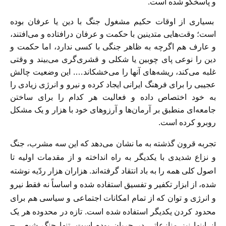
و پاسخگو شده است.
بسیاری از اوقات حکیم مشغول جنگ با دین یا عرفان بوده
است؛ وقت‌هایی متدینین با حکمت و عرفان درافتاده و می‌افتند،
و عارف هم اگرچه به ظاهر جنگی با کسی ندارد، اما حکمت و
دین را نوعی پای چوبین یا شکلی و قشری‌گری می‌بیند و وقتی
غلبه می‌کند، ریشه‌های آنها را می‌خشکاند…. این وضعیت چالش
عجیبی را برای فرهنگ ایرانی ایجاد کرده و نیرو و انرژی زیادی را
به خود اختصاص داده و فعالیت هر کدام را برای ساختن
جامعه‌ای منطبق بر آرمان‌ها و آرزوهای خود با هزار و یک مشکل
روبرو کرده است.
تجربه قرون گذشته به ما نشان می‌دهد که این سه مشرب، جنگ
و نزاع شدیدی با یکدیگر به راه انداخته و از مقدمات اولیه تا
اصول کلی همه را به باد انتقاد گرفته‌اند. هزاران هزار ردّیه نوشته
شده، از ابزار تکفیر و تفسیق استفاده شده و اساساً نه فقط نیرو
و انرژی و توان که از تمام امکانات اجتماعی و سیاسی هم برای
محدود کردن یکدیگر استفاده شده است. تازه در محدوده هر یک
از اینها نیز منازعاتی در جریان بوده است. تنها جنگ شیعی –