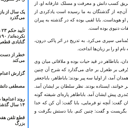
ریق‌ کسب‌ دانش‌ و معرفت‌ و مسلک‌ عارفانه او، از
یک سال از با
د. آن‌چه از گذشتگان به ما رسیده است یادکردی از
می‌گذرد
 هویداست. بابا لقبی بوده که در گذشته به پیران
لقات دنیوی بوده است.
ت
منامی سپری می‌کرد. به تدریج در اثر پاکی درون،
گنابادی قطعی
م او را بر زبان‌ها انداخت.
خطر از دست دا
می‌کند
ن، باباطاهر در قید حیات بوده و ملاقاتی میان وی
شگرفی بر طغرل بر جای می‌گذارد که شرح آن چنین
گزارش اعدام ۲۰۱۸: قصاص و بخش
 آمد، از اولیا سه پیر بودند: باباطاهر، باباجعفر
مصطفی دانشج
وانند، ایستاده بودند. نظر سلطان بر ایشان آمد.
ندری پیش ایشان آمد. باباطاهر پاره‌ای شیفته گونه
ن گفت: آنچه تو فرمایی، بابا گفت: آن کن که خدا
۱۴ سال گذشته
ان بگریست و گفت: چنین کنم. بابا دستش بگرفت و
قطع تلفن هفت
بزرگ