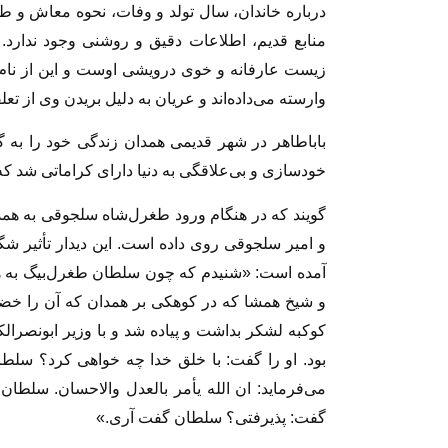
درباره خاندان، سال‌ تولد و وفات‌، نحوه معاش‌ و ط
منابع‌ قدیم‌، اطلاعات‌ دقیق‌ و روشنى‌ وجود ندار
زیست عارفانه و خوی درویشی اوست و این از نام او
وارسته می‌داده‌اند و عریان به دلیل بریدن وی از تع
باباطاهر در شهر قدیمی همدان زندگی خود را به گ
خودسازی و بی‌علاقگی به دنیا دارای کراماتی شد که نا
گویند که در هنگام ورود طغرل‌شاه سلجوقی به همدا
و امیر سلجوقی روی داده است. این دیدار تأثیر 
آمده است: «شنیدم که چون سلطان طغرل‌بیگ به همدان
و شیخ همشا که در کوهکی بر همدان که آن را خضر خ
کوکبه لشکر بداشت و پیاده شد و با وزیر ابونصرالک
بود. او را گفت: با خلق خدا چه خواهی کرد؟ سلطا
می‌فرماید: ان الله یأمر بالعدل والاحسان. سلط
گفت: پذیرفتی؟ سلطان گفت آری.»