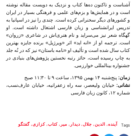
آشناست و تاکنون ده‌ها کتاب و نزدیک به دویست مقاله نوشته
است و در همایش‌ها و بزم‌های علمی و فرهنگی بسیار در ایران
و کشورهای دیگر سخنرانی کرده است. چندی را نیز در اسپانیا به
تدریس ایرانشناسی و زبان فارسی اشتغال داشته است. او
گهگاه شعر نیز می‌سراید و نام هنری‌اش در شاعری «زروان»
است. ترجمه او از «انه اید» اثر «ویرژیل» برنده جایزه بهترین
کتاب سال شده است و تألیف او «نامه باستان» نیز که در نُه جلد
به چاپ رسیده است، حائز رتبه نخستین پژوهش‌های بنیادی در
جشنواره بین‎المللی خوارزمی.
زمان:
پنج‌شنبه ۱۴ بهمن ۱۳۹۵، ساعت ۹ تا ۱۱:۳۰ صبح
نشانی:
خیابان ولیعصر، سه راه زعفرانیه، خیابان عارف‌نسب،
شماره ۱۲، کانون زبان فارسی
آینده
,
الدین
,
جلال‌
,
دیدار
,
میر
,
کتاب
,
کزازی
,
گفتگو
Tags