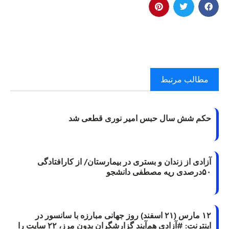
مطالب مرتبط
حکم شش سال حبس امیر نوری قطعی شد
آزادی از زندان و بستری در بیمارستان/ از کارافتادگی
۵۰درصدی ریه مصطفی دانشجو
۱۲ مارس (۲۱ اسفند) روز جهانی مبارزه با سانسور در
اینترنت: #آزادی هم‌آیند گزارشگران‌ بدون مرز، ۲۲ سایت را