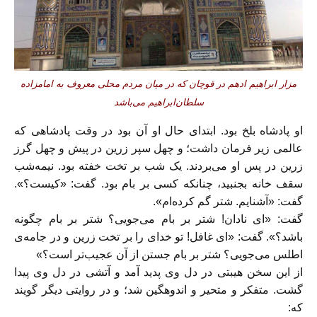
مزار ابراهیم ادهم در قوچان که در میان مردم محلی معروف به امامزاده
سلطان‌ابراهیم می‌باشد
او پادشاه بلخ بود. ابتدای حال او آن بود در وقت پادشاهی که
عالمی زير فرمان داشت؛ و چهل سپر زرين در پيش و چهل گرز
زرين در پس او می‌بردند.
يک شب بر تخت خفته بود. نیمه‌شب
سقف خانه بجنبيد، چنانکه کسی بر بام بود. گفت: «کيست؟».
گفت: «آشنايم. شتر گم کرده‌ام».
گفت: «ای نادان! شتر بر بام می‌جویی؟ شتر بر بام چگونه
باشد؟». گفت: «ای غافل! تو خدای را بر تخت زرين و در جامه‌ی
اطلس می‌جویی؟ شتر بر بام جستن از آن عجیب‌تر است؟»
از اين سخن هيبتی در دل وی پديد آمد و آتشی در دل وی پيدا
گشت. متفکر و متحير و اندوهگين شد؛ و در روايتی ديگر گويند
که: