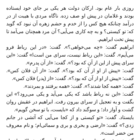
روزی بار عام بود. ارکان دولت هر يکی بر جای خود ایستاده
بودند و غلامان در پيش او صف زده. ناگاه مردی با هيبت از در
درآمد چنانکه هيچ کس را از خدم و حشم زهره آن نبود که گويد
که: تو کيستی؟ و به چه کاری می‌آیی؟ آن مرد همچنان می‌آمد تا
پيش تخت ابراهيم.
ابراهيم گفت: «چه می‌خواهی؟». گفت: «در اين رباط فرو
می‌آیم». گفت: «اين رباط نيست، سرای من است!» گفت: «اين
سرای پيش از اين از آنِ که بود؟». گفت: «از آن پدرم».
گفت: «پيش از او از آن که بود؟». گفت: «از آن فلان کس».
گفت: «پيش از او از آن که بود؟». گفت: «از (پدر) فلان کس».
گفت: «همه کجا شدند؟». گفت: «همه برفتند و بمردند».
گفت: «اين نه رباط باشد که يکی می‌آید و يکی می‌رود؟» اين
بگفت و به تعجيل از سرای بيرون رفت. ابراهيم در عقبش روان
گشت و آواز داد؛ و سوگند داد که «بايست، با تو سخن گويم».
بايستاد. گفت: «تو کيستی و از کجا می‌آیی که آتشی در جانم
زدی؟» گفت: «ارضی و بحری و بری و سمائی‌ام؛ و نام معروف
من خضر است».