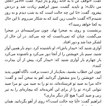
گفت: «توقف کن تا به خانه روم و باز آيم». گفت: «الامر اعجل
من ذلک»؛ و ناپديد گشت. سوز ابراهيم زيادت شد و دردش
بيفزود. گفت: «تا اين چه حالت است که به شب ديدم و به روز
شنيدم؟!» گفت: «اسب زين کنند که به شکار می‌روم. تا اين حال
به کجا خواهد رسيد؟»
برنشست و روی به صحرا نهاد. چون سراسیمه‌ای در صحرا
می‌گشت. چنان که نمی‌دانست که چه می‌کند. در آن حال از
لشکر جدا شد و دور افتاد.
آوازی شنيد که: «بيدار باش!»، او ناشنيده کرد. دوم بار همين آواز
شنيد. سيم بار خويشتن را از آنجا دور می‌کرد و ناشنوده می‌کرد
بار چهارم بار آوازی شنيد که: «بيدار گرد، پيش از آن بيدارت
کنند».
چون اين خطاب بشنيد، به‌یک‌بار از دست برفت. ناگاه آهويی پديد
آمد. خويشتن را بدو مشغول گردانيد. آهو به سخن آمد و گفت:
«که مرا به صيد تو فرستاده‌اند. نه تو را به صيد من. تو مرا صيد
نتوانی کرد». تو را از برای اين آفریده‌اند که بیچاره‌ای را به تیر
زنی و صيد کنی؟ هيچ کار ديگر نداری؟
ابراهيم گفت: «آيا چه حالت است؟» روی از آهو بگردانيد. همان