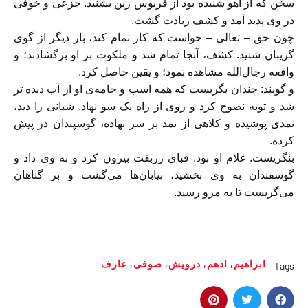
سخن که از آهو شنيده بود از قربوس زين بشنيد. جزعی و خوفی
در وی پديد آمد و کشف زيادت گشت.
چون حق – تعالی – خواست که کار تمام کند، بار ديگر از گوی
گريبان شنيد. کشف، آنجا تمام شد و ملکوت بر او برگشادند؛ و
واقعه رجال‌الله مشاهده نمود؛ و يقين حاصل کرد.
و گويند: چندان بگريست که همه اسب و جامه‌ی او از آب ديده تر
شد و توبه نصوح کرد و روی از راه يک سو نهاد. شبانی را ديد،
نمدی پوشيده و کلاهی از نمد بر سر نهاده، گوسپندان در پيش
کرده.
بنگريست. غلام او بود. قبای زربفت بيرون کرد و به وی داد و
گوسفندان به وی بخشيد، بیابان‌ها می‌گشت و بر گناهان
می‌گریست تا به مرو رسيد.
ابراهیم
,
ادهم
,
درویش
,
صوفی
,
عارف
Tags