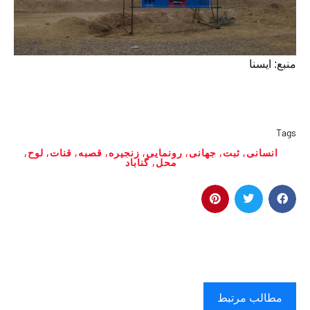
منبع: ایسنا
Tags
انسانی
,
ثبت
,
جهانی
,
رونمایی
,
زنجیره
,
قصبه
,
قنات
,
لوح
,
محل
,
گناباد
مطالب مرتبط