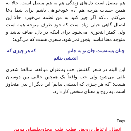
هم متصل است دل‌های زندگی هم به هم متصل است. حالا به
همین حساب هرچه هم آدم خودخواهی باشم برای شما دعا
می‌کنم. …که اگر چیز کنید به من لطمه می‌خورد. حالا این
اتصال گاهی خیلی زیاد است که خودِ طرف متوجه همه است
ولی کمتر اینجوری می‌شود. برای اینکه در دل، صاف نباشد و
متوجه معنا نباشد اینجور نمی‌شود. شعری هست که می‌گوید:
چنان بسته‌ست جان تو به جانم
که هر چیزی که
اندیشی بدانم
این البته در شعر گفتنش خب به‌عنوان مبالغه، مبالغهٔ شعری
تلقی می‌شود ولی خب واقعاً یک همچین حالتی بین دوستان
هست: “که هر چیزی که اندیشی بدانم” این دیگر از بدن متجاوز
است، به روح و معنای شخص کار دارد.
Tags
اتصال
,
ارتباط
,
درویش
,
قطب
,
قلب
,
مجذوبعلیشاه
,
مومن