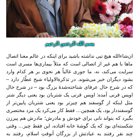
بسم الله الرحمن الرحیم
ان‌شاءالله هیچ تبی نداشته باشید برای اینکه در عالم معنا اتصال
ماها با هم غیر از اتصالی است که مثلاً بیماری‌ها مسری است
سرایت می‌کند، نه. ما جوری غالباً هر نحوی بر هر کدام وارد
بشود دیگران خبر می‌شوند. در تذکرةالاولیاء شیخ عطّار دارد –
که در شرح حال عرفای شناخته‌شدهٔ بزرگ بود – در شرح حال
اویس قرنی آمده: اویس قرنی یک شتربان بود یعنی دیگر شتر
مثل اینکه از گوسفند هم چیزتر بود یعنی شتربان پایین‌تر از
گوسفنددار بود، یک همچین… فقط کار می‌کرد یک مزد مختصری
بگیرد که بتواند نانی برای خودش و مادرش؛ مادرش هم پیرزن
شکسته‌ای بود که یک گوشهٔ خانه افتاده، این فقط چیز… وقتی
چند نفر رفتند به عیادتش از بزرگان آنوقتِ اسلام، رفتند به