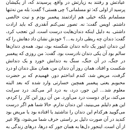
عیادتش و رفتند به زیارتش در واقع. پرسیدند که، از یکیشان
پرسید از اولی که: تو مسلمانی؟ چی هستی؟ گفت: بله من نه‌تنها
مسلمانم بلکه خیلی هم ارادتمند پیغمبر بودم و نیت خالصی
داشتم. اویس گفت: نه. تصور نمی‌کنم آنقدری که باید ارادت
داشتی. به دلیل اینکه دندان‌هایت درست است. این تعجب کرد،
گفت: دندان چه ربطی دارد به…؟ خودش نشان داد دهانش را که
این دندان اینور یک دانه دندان شکسته بود، نبود. همه‌ی دندان‌ها
سالم بود آن یکی دندان نادرست بود. گفت: من روزی که پیغمبر
در جنگ، در آن جنگ، سنگ به دندانش خورد و یک دندانش
شکست و افتاد، همان روز آن دندان من، همان مثل دندان او درد
گرفت، مریض شد، کندم انداختم دور. فهمیدم که بر حضرت
محبوبم یعنی پیغمبر همچین خسارتی وارد شده که بعد البته
معلوم شد… این جور، درد، به درد اثر می‌کند. درد سرایت
می‌کند، برای دوست درد می‌آورد. من آن روز این کار را کردم،
این هم دلیلم می‌بینید، این دندان ندارم. حالا شما هم اگر درست
می‌گویید هرکدام این دندان را نداشتید یا افتاده بود یا مریض بود
کندید در آن صورت دلیل بر راستی حرف شما می‌شود، وَاِلا غیر
از آن است. اینجور دل‌ها به همان جور که درها، درهای زندگی به