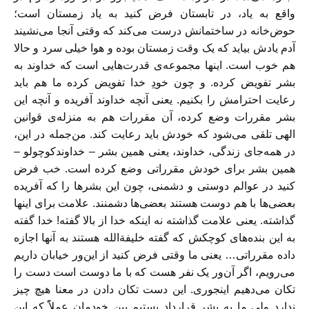
واقع به یاد، در تابستان فرض کنید به یاد زمستان است؛
حوض‌خانه در ساختمانش درست می‌کند که وقتی آنجا می‌نشیند
آدم یادش بیاید که یک وقت زمستان بوده و هوا خیلی سرد و حالا
هم خوب است. اینها مجموعه‌ی قدرت‌هایی است که خداوند به
بشر تفویض کرده. و چون خودِ خدا تفویض کرده ما هم باید
رعایت احترامش را بکنیم. یعنی آنچه خداوند آفریده و آنچه این
بشر مقررات وضع کرده، آن مقررات هم به منزله‌ی قوانین
الهی تلقی می‌شود که خودش باید رعایت کند. من‌جمله در این،
در همه‌جای زندگی، خداوند، یعنی همین بشر – خداوندکوچولو –
همین بشر برای خودش مقرراتی وضع کرده است. خب فرض
کنید در عوالم دوستی و دشمنی، چون این بشرها را که آفریده
بعضی‌ها با هم دوست هستند بعضی‌ها دشمنند. علامت برای اینها
گذاشته. یعنی علامت گذاشته نه اینکه خدا از بالا گفته! خدا گفته
به این بنده‌های کوچکش که گفته خلیفةالله هستند به آنها اجازه
داده مقرراتی… یعنی ما وقتی فرض کنید از این‌ور خیابان داریم
می‌رویم، اگر آن‌ور یک نفر هست که با ما دوست است دست را
تکان می‌دهیم اینجوری. این دست تکان دادن در معنا هیچ چیز
ندارد ولی ما به بشر قرارداد بستیم بین خودمان عملاًً که این