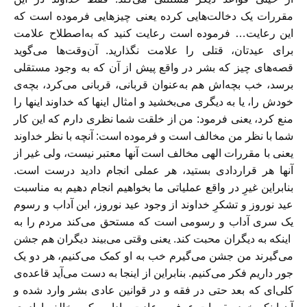
مقررات یک دخالت‌هایی کرده یعنی چیزهایی فرموده است که
این رعایت… فرموده است رعایت کنید که به‌اصطلاح علامت
برای عیدتان، قتلی را علامت نگذارید. آ‌ن‌وقت‌ها می‌گوید
قصه‌های چیز که بشر در واقع پیش از آن که به وجود مستقلی
برسد، خب بچه‌اش هم به‌عنوان قربانی، قربانی می‌کرد، بچه‌ی
خودش را، یا به دیگری می‌بخشید و امثال اینها که خداوند اینها را
منع کرد، یعنی فرمود: من از خلقت شما نظری دارم که این کار
شما با نظر من مخالف است و فرموده است: آنچه با نظر خداوند
یعنی با مقررات الهی مخالف است آنها معتبر نیست، ولی غیر از
آنها هر قراردادی بستید، هر عملی انجام دادید درست است.
بنابراین غیرِ در واقع عملیاتی ما بخواهیم انجام دهیم به مناسبت
عید نوروز و تشکرِ خداوند از وجود عید نوروز، این آداب و رسوم
یک سری آداب و رسومی است که مستحق می‌کند مردم را به
اینکه به دیگران محبت کند. یعنی وقتی می‌بیند دیگران هم جشن
می‌گیرند
من جشن می‌گیرم
خب به او کمک می‌کنیم، هر دو یک
جور داریم فکر می‌کنیم. بنابراین از اینجا به دست می‌آید قاعده‌ی
کلی‌ای که بعد حتی در فقه و در قوانین عادی بشر وارد شده و