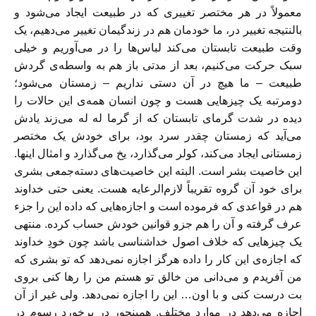
معمولاً در هر مختصر تغییری که در طبیعت ایجاد می‌شود و
بالنتیجه تغییر در، ما خودمان هم در زندگیمان تغییر می‌دهیم، یک
وقت طبیعت تابستان می‌کند لباس‌ها را در می‌آوریم و خیلی
سبک حرکت می‌کنیم، بعد از مدتی باز هم به واسطه‌ی گردش
طبیعت – ما هیچ در آن دستی نداریم – زمستان می‌شود؛
دومرتبه یک چیزهایی هست و چون انسان همه‌ی این حالات را
دیده در شدت گرمای تابستان که از گرما له له می‌زند یادش
می‌آید که زمستان چقدر سرد بود، برای خودش یک مختصر
زمستانی ایجاد می‌کند، کولر می‌گذارد، یخ می‌گذارد و امثال اینها.
این خاصیت بشر است. البته این خاصیت‌های دسته‌جمعی بشری
برای خود آن گروه تقریباً لازم‌الرعایه هست. یعنی حتی خداوند
هم در قواعدی که فرموده است و اجازه‌هایی که داده این را جزء
عرف گرفته و آن را هم جزو قوانین خودش حساب کرده. منتهی
یک چیزهایی که خلاف اصول خداشناسی باشد چون خودِ خداوند
که اجازه‌ی این کار را داده هرگز اجازه نمی‌دهد که تو بشری که
من آفریدم و می‌دانی من خالق تو هستم من را رها کنی بروی
بت درست کنی و با اون… این را اجازه نمی‌دهد. ولی غیر از آن
اجازه می‌دهد در موارد مختلف. همینجور در برخورد رسوم در