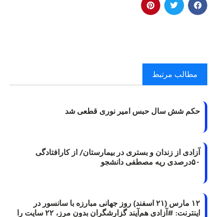
مطالب مرتبط
حکم شش سال حبس امیر نوری قطعی شد
آزادی از زندان و بستری در بیمارستان/ از کارافتادگی
۵۰درصدی ریه مصطفی دانشجو
۱۲ مارس (۲۱ اسفند) روز جهانی مبارزه با سانسور در
اینترنت: #آزادی هم‌آیند گزارشگران‌ بدون مرز، ۲۲ سایت را