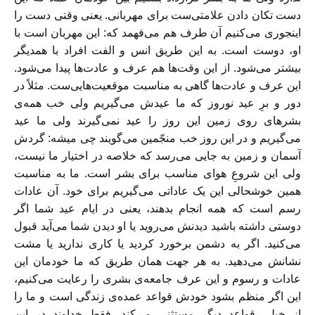
دست تکان دادن علامتی‌ست برای مهربانی. یعنی وقتی دست را
اینجوری می‌کنیم آن طرف هم می‌فهمد که: این مهربان است با
او، دوست است. به این طریق انس و الفت افراد با همدیگر
بیشتر می‌شود. از این وقت‌ها هم عرف و عادت‌ها پیدا می‌شود.
این عرف و عادت‌ها گاهی به مناسبت موقعیت‌هایی‌ست. مثلاً در
دور و برِ عید نوروز که ما عیدش می‌گیریم ولی خب همه‌ی
بشرهای روی زمین این روز را عید نمی‌گیرند ولی ما عید
می‌گیریم و در این روز خب منجّمین می‌گویند چی میشه: گردش
آسمان و زمین به جایی می‌رسد که خلاصه در اختیار ما نیست،
ولی این شروعِ هوای مناسب برای بشر است. ما به مناسبت
همین خوشحالی این یک عاداتی می‌گیریم برای خود. آن عادات
رسم است که همه انجام بدهند، یعنی در ایام عید شما اگر
دوستی داشته باشید دیدنش می‌روید یا او دیدن شما می‌آید قبول
می‌کنید. اگر به دشمن برخورد کردید یا کاری ندارید یا مشت
نشانش می‌دهید. به هر جهت همان طریق که ما خودمان این
عادات و رسوم و این عرف جامعه‌ی بشری را رعایت می‌کنیم،
این اگر منظم بشود خودش قواعد عمده‌ی زندگی است و ما را
از خیلی قواعد دیگر مستثنی می‌کند. فقط خداوند در این