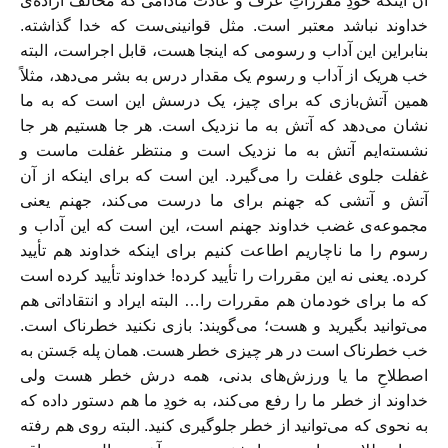
آن اینکه خودِ مقرراتِ عرف و عادت مادامی که مخالف اراده‌ی
خداوند نباشد معتبر است. مثل قوانینی‌ست که خدا گذاشته.
بنابراین این آداب و رسومی که اینجا هست، قابل اجراست، البته
خب هریک از آداب و رسوم یک مقدار درس به بشر می‌دهد، مثلاً
همین آتش‌بازی که برای چیز، یک درسش این است که به ما
نشان می‌دهد که آتش به ما نزدیک است. هر جا هستیم هر جا
نشسته‌ایم آتش به ما نزدیک است و منتظر غفلت ماست و
غفلت جلوی غفلت را می‌گیرد. این است که برای اینکه از آن
آتش و آتشی که جهنم برای ما درست می‌کند، جهنم یعنی
مجموعه‌ی غضب خداوند جهنم است، این است که این آداب و
رسوم را ما ناچاریم اطاعت کنیم برای اینکه خداوند هم تأیید
کرده. یعنی نه این مقررات را تأیید کرده! خداوند تأیید کرده است
که ما برای خودمان هم مقررات را… البته ایراد و انتقاداتی هم
می‌توانید بگیرید و هست؛ می‌گویند: بازی نکنید خطرناک است.
خب خطرناک است در هر چیزی خطر هست. همان پله جَستن به
اصطلاحِ ما یا ورزش‌های بدنی، همه درش خطر هست ولی
خداوند از خطر ما را رفع می‌کند، به خودِ ما هم دستور داده که
به نحوی که می‌توانید از خطر جلوگیری کنید. البته روی هم رفته