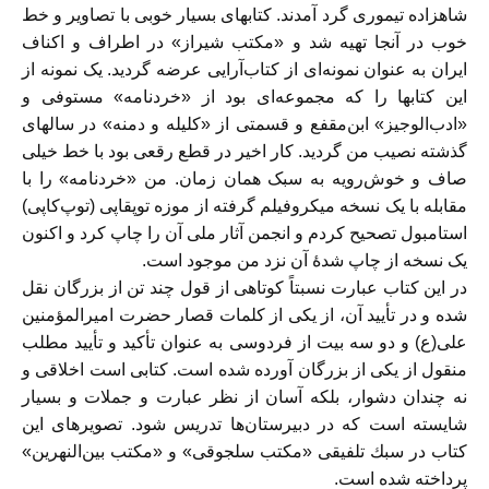
شاهزاده تيموری گرد آمدند. كتابهای بسيار خوبی با تصاوير و خط
خوب در آنجا تهيه شد و «مكتب شيراز» در اطراف و اكناف
ايران به عنوان نمونه‌ای از كتاب‌آرايی عرضه گرديد. يک نمونه از
اين كتابها را كه مجموعه‌ای بود از «خردنامه» مستوفی و
«ادب‌الوجيز» ابن‌مقفع و قسمتی از «كليله و دمنه» در سالهای
گذشته نصيب من گرديد. كار اخير در قطع رقعی بود با خط خيلی
صاف و خوش‌رويه به سبک همان زمان. من «خردنامه» را با
مقابله با يک نسخه ميكروفيلم گرفته از موزه توپقاپی (توپ‌كاپی)
استامبول تصحيح كردم و انجمن آثار ملی آن را چاپ كرد و اكنون
يک نسخه از چاپ شدهٔ آن نزد من موجود است.
در اين كتاب عبارت نسبتاً كوتاهی از قول چند تن از بزرگان نقل
شده و در تأييد آن، از يكی از كلمات قصار حضرت اميرالمؤمنين
علی(ع) و دو سه بيت از فردوسی به عنوان تأكيد و تأييد مطلب
منقول از يكی از بزرگان آورده شده است. كتابی است اخلاقی و
نه چندان دشوار، بلكه آسان از نظر عبارت و جملات و بسيار
شايسته است كه در دبيرستان‌ها تدريس شود. تصويرهای اين
كتاب در سبك تلفيقی «مكتب سلجوقی» و «مكتب بين‌النهرين»
پرداخته شده است.