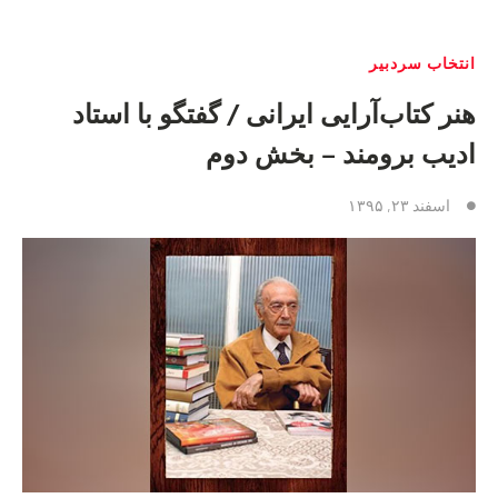
انتخاب سردبیر
هنر كتاب‌آرايی ايرانی / گفتگو با استاد
اديب برومند – بخش دوم
اسفند ۲۳, ۱۳۹۵