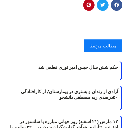
مطالب مرتبط
حکم شش سال حبس امیر نوری قطعی شد
آزادی از زندان و بستری در بیمارستان/ از کارافتادگی
۵۰درصدی ریه مصطفی دانشجو
۱۲ مارس (۲۱ اسفند) روز جهانی مبارزه با سانسور در
اینترنت: #آزادی هم‌آیند گزارشگران‌ بدون مرز، ۲۲ سایت را