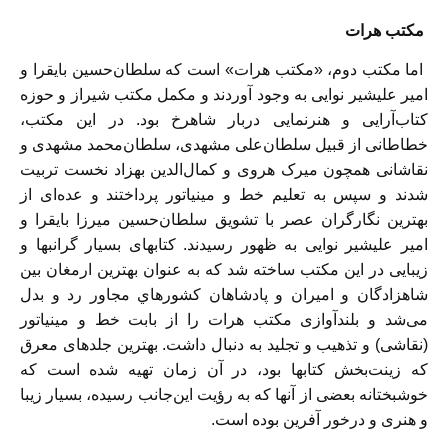
مكتب هرات
اما مكتب دوم، «مكتب هرات» است كه سلطان‌حسين بايقرا و
امير عليشير نوايی به وجود آوردند و مكمل مكتب شيراز و حوزه
كتاب‌آرايی و هنرنمايی دربار شاهرخ بود. در اين مكتب،
خطاطانی از قبيل سلطان‌علی مشهدی، سلطان‌محمد مشهدی و
نقاشانی همچون ميرک هروی و كمال‌‌الدين بهزاد نخست تربيت
شدند و سپس به تعليم خط و مينياتور پرداختند و عده‌ای از
بهترين نگارگران عصر با تشويق سلطان‌حسين ميرزا بايقرا و
امير عليشير نوايی به ظهور رسيدند. كتابهای بسيار گرانبها و
زيبايی در اين مكتب ساخته شد كه به عنوان بهترين ارمغان بين
شاهزادگان و اميران و پادشاهان كشورهاي مجاور رد و بدل
می‌شد و بلندآوازی مكتب هرات را از بابت خط و مينياتور
(نقاشی) و تذهيب و تجليد به دنبال داشت. بهترين جلدهای معرق
كه زينت‌بخش كتابها بود، در آن زمان تهيه شده است كه
خوشبختانه بعضی از آنها كه به رؤيت اين‌‌جانب رسيده، بسيار زيبا
و هنری و درخور آفرين بوده است.