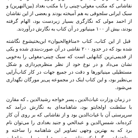
نقاشانی كه مكتب مغولی-چينی را با مكتب بغداد (بين‌النهرين) و
سبک ايرانی سلجوقی به هم آميخته بودند و بعضی از اين نقاشان
از احمد مولی كه نگارگری بسيار زبردست بود، الهام گرفته
بودند، بيش از ۱۰۰ مينياتور در آن كتاب به نگارش درآوردند.
قبل از اين كتاب، كتاب «منافع‌الحيوان» ابن‌بختيشوع نگاشته
شده بود كه در حدود ۲۰۰ نقاشی در آن صورت‌بندی شده و يكی
از قديمی‌ترين كتابهايی است كه سبک چينی-مغولی را به‌خوبی
نشان می‌داد و در نوع خود از نظر منظره‌پردازی و شكل
مستطيلی مينياتورها و دقت در جميع جهات در كار كتاب‌آرايی
بی‌نظير بود، و اين كتاب اينک در مجموعه پی‌ير مورگان نگهداری
مي‌شود.
در زمان وزارت غياث‌الدين ـ پسر خواجه رشيدالدين ـ كه مقارن
با سلطنت اولجايتو بود، شاهنامه‌ای به نگارش درآمد كه
سرپرستی آن با غياث‌الدين بود و از نقاشانی كه بر روی آن كار
كرده‌اند، شمس‌الدين و عبدالحي و جنيد بغدادی را می‌توان نام
برد كه به بهترين وجهی تصاوير اين شاهنامه را ساخته و
پرداخته‌اند و گو اينكه نقاشی چينی-مغولی در اين شاهنامه