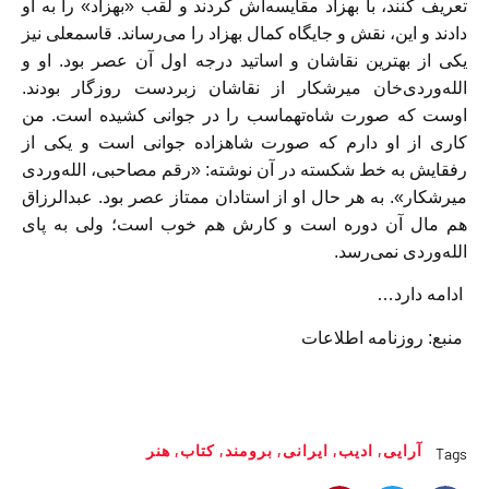
تعريف كنند، با بهزاد مقايسه‌اش كردند و لقب «بهزاد» را به او
دادند و اين، نقش و جايگاه كمال بهزاد را می‌رساند. قاسمعلی نيز
يكی از بهترين نقاشان و اساتيد درجه اول آن عصر بود. او و
الله‌وردی‌خان ميرشكار از نقاشان زبردست روزگار بودند.
اوست كه صورت شاه‌تهماسب را در جوانی كشيده است. من
كاری از او دارم كه صورت شاهزاده جوانی است و يكی از
رفقايش به خط شكسته در آن نوشته: «رقم مصاحبی، الله‌وردی
ميرشكار». به هر حال او از استادان ممتاز عصر بود. عبدالرزاق
هم مال آن دوره است و كارش هم خوب است؛ ولی به پای
الله‌وردی نمی‌رسد.
ادامه دارد…
منبع: روزنامه اطلاعات
آرايی
,
اديب
,
ايرانی
,
برومند
,
كتاب‌
,
هنر
Tags