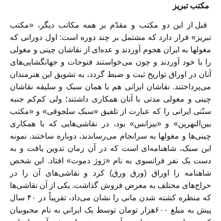
مكتب تبريز
قبل از اين دو مكتب و مقدّم بر همه مكاتب ديگر، «مكتب
تبريز» قرار دارد كه مشتمل بر چند دوره است: اول دورانی كه
مغولها به ايران هجوم آوردند و عده‌ای از نقاشان چينی و مغولی
را با خود آوردند و چون می‌خواستند فتوحات و جهانگشايی‌های
آنان در اوراق تواريخ ثبت و ضبط گردد، به تشويق اين هنرمندان
می‌پرداختند. نقاشان ايرانی هم با همان سبک و سليقه نقاشان
چينی و مغولی مدتی با آنان همكاری داشتند؛ ولی كم‌كم جنبه
سنّتی ايرانی را كه عبارت از تلفيق «سبک سلجوقی» و «مكتب
بين‌النهرين» و «بيزانس» بود، در نقاشی‌هايی كه با همكاری
چينی‌ها و مغولها به سرانجام می‌رساندند، دوباره ساختند. نمونه
اين سبک، شاهنامه‌ای است كه در آن زمان تدوين يافت و به
دست يک نفر فرانسوی به نام «ژوژ دموت» افتاد. اين شخص
شاهنامه را اوراق (ورق ورق) كرد و نقاشی‌های آن را در
حراج‌های مختلف به معرض فروش گذاشت. يكی از آن نقاشی‌ها
كه منظره كشته شدن مانی را نشان می‌داد، تقريباً در ۴۰ سال
پيش به مبلغ ۶۰۰هزار تومان توسط يک ايراني به نام محبوبيان