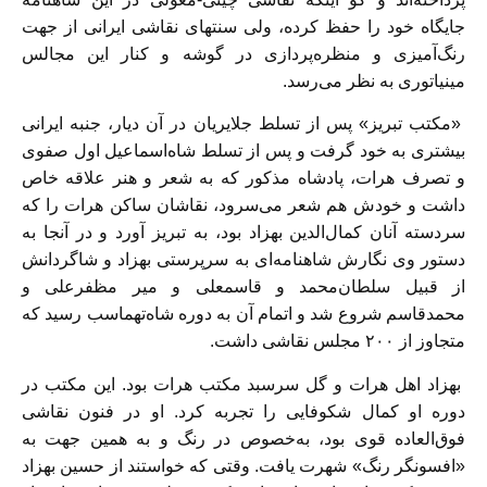
جايگاه خود را حفظ كرده، ولی سنتهای نقاشی ايرانی از جهت
رنگ‌آميزی و منظره‌پردازی در گوشه و كنار اين مجالس
مينياتوری به نظر می‌رسد.
«مكتب تبريز» پس از تسلط جلايريان در آن ديار، جنبه ايرانی
بيشتری به خود گرفت و پس از تسلط شاه‌اسماعيل اول صفوی
و تصرف هرات، پادشاه مذكور كه به شعر و هنر علاقه خاص
داشت و خودش هم شعر می‌سرود، نقاشان ساكن هرات را كه
سردسته آنان كمال‌الدين بهزاد بود، به تبريز آورد و در آنجا به
دستور وی نگارش شاهنامه‌ای به سرپرستی بهزاد و شاگردانش
از قبيل سلطان‌محمد و قاسمعلی و مير مظفرعلی و
محمدقاسم شروع شد و اتمام آن به دوره شاه‌تهماسب رسيد كه
متجاوز از ۲۰۰ مجلس نقاشی داشت.
بهزاد اهل هرات و گل سرسبد مكتب هرات بود. اين مكتب در
دوره او كمال شكوفايی را تجربه كرد. او در فنون نقاشی
فوق‌العاده قوی بود، به‌خصوص در رنگ و به همين جهت به
«افسونگر رنگ» شهرت يافت. وقتی كه ‌خواستند از حسين بهزاد