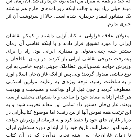
كه چند بار همه به منزل من آمده بود، خريداری شد. آن زمان اين
مبلغ خيلی زياد بود و جالب اينكه روزنامه‌های خارج هم نوشتند
يک مينياتور اينقدر خريداری شده است. حالا از سرنوشت آن اثر
خبری ندارم.
مغولان علاقه فراوانی به كتاب‌آرايی داشتند و كم‌كم نقاشان
ايرانی را مورد تشويق قرار دادند و با اينكه نقاشي آن زمان
بيشتر جنبه چينی-مغولی و مقداری ايرانی بود، راه را برای
پيشرفت تدريجی نقاشی ايرانی باز كردند. در زمان اباقاخان و
وزيرش خواجه شمس‌‌الدين عطاملک جوينی، توجه خاصی به اين
نوع نقاشی مبذول گرديد؛ ولی پس از آنكه غازان‌خان اسلام آورد
و به سلطنت رسيد، توجه ويژه‌ای به رعايت موازين اسلامی
معطوف گرديد و چون قبل از او بودائيت و مسيحيت و يهوديت
هر كدام آزادانه معابد خود را ساخته و با نقشهای مختلف آراسته
بودند، غازان‌خان دستور داد تمامی اين معابد تخريب شود و به
اين ترتيب همه نقوش آنها از بين رفت؛ اما موضوع كتاب‌آرايی در
دربار غازان جاي خود را حفظ كرد و به فرمان او وزيرش خواجه
رشيد‌الدين فضل‌الله، تاريخ خود را از ابتدای دوره سلاطين ايران
تا زمان غازان‌خان به رشته تحرير درآورد كه در آن كتاب