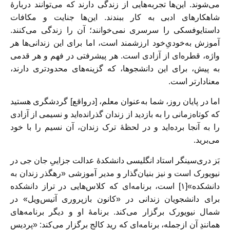
می‌شوند. این‌ها تجربه‌هایی از زندگی دارند که می‌توانند دربارۀ
شاهکارهای ادبی به‌ کار ببندند. این‌ها جنایت و مکافات
داستایوفسکی را سرسری نمی‌خوانند؛ آن را زندگی می‌کنند.
آموزش به‌خودیِ‌خود ارزشمند است، اما برای این زندانی‌ها هر
واژه، قطره‌ای از آزادی است. هر پیشرفتی در فهم و هر قدمی
به پیش، برای این دانشجوها، که گزینه‌های محدودتری دارند،
معنادارتر است.
اما در پایان روز، شما به‌عنوان معلم، [درواقع] گردشگری هستید
که کوتاه‌زمانی را به بازدید از زندان گذرانده‌اید و نسیمی از آزادی
را به آنجا برده‌اید و در لحظۀ ترک زندان، آن نسیم را با خود
می‌برید.
بَز دری‌سینگر استاد انگلیسی دانشکدۀ عدالت جزاییِ جان جی در
نیویورک است و نیز بنیان‌گذار و مدیر آموزشی «رهگذر زندان به
دانشکده»[۱] است، برنامه‌ای که کلاس‌هایی در تراز دانشکده
برای دانشجویان زندانی در «کانون بازپروری آتیس‌ویل» در
شمال نیویورک برگزار می‌کند. برنامۀ او و دیگر برنامه‌های
همانندِ آن ازجمله، برنامه‌ای که رید کالج برگزار می‌کند: «پردیس