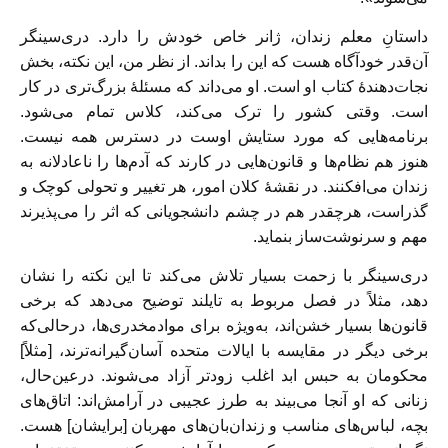
داستانِ معلم زندان، ژانر خاص خودش را دارد. دری‌سینگر
آن‌قدر خودآگاه هست که این را بداند. از نظر من، این نکته، بخش
نجات‌دهندۀ کتاب او است. او می‌داند که مسئلۀ بزرگ‌تری در کار
است. وقتی کشور را ترک می‌کند، کلاس تمام می‌شود.
برنامه‌هایی که مورد ستایش اوست در دسترس همه نیست.
هنوز هم نظام‌ها و قانون‌هایی در کارند که آدم‌ها را ناعادلانه به
زندان می‌افکنند. در نقشۀ کلان امور، هر تغییر و تحولی کوچک و
گذراست، هرچقدر هم در چشم دانشجویانی که اثر را می‌پذیرند
مهم و سرنوشت‌ساز بنماید.
دری‌سینگر با زحمت بسیار تلاش می‌کند تا این نکته را نشان
دهد، مثلاً در فصل مربوط به تایلند توضیح می‌دهد که برخی
قانون‌ها بسیار خشن‌اند، به‌ویژه برای موادمخدری‌ها، درحالی‌که
برخی دیگر در مقایسه با ایالات متحده آسان‌گیرانه‌ترند، [مثلاً]
محکومان به حبس ابد اغلب زودتر آزاد می‌شوند. درعین‌حال،
زنانی که او آنجا می‌بیند به‌ طرز عجیبی در آرامش‌اند: اتاق‌های
‌بچه، لباس‌های مناسب و زندان‌بان‌های مهربان [برایشان] هست.