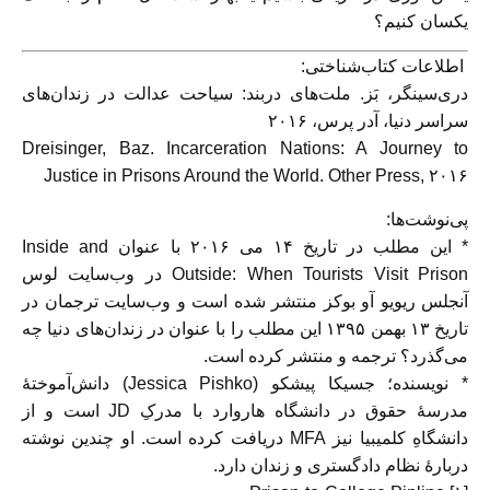
یکسان کنیم؟
اطلاعات کتاب‌شناختی:
دری‌سینگر، بَز. ملت‌های دربند: سیاحت عدالت در زندان‌های
سراسر دنیا، آدر پرس، ۲۰۱۶
Dreisinger, Baz. Incarceration Nations: A Journey to
Justice in Prisons Around the World. Other Press, ۲۰۱۶
پی‌نوشت‌‌ها:
* این مطلب در تاریخ ۱۴ می ۲۰۱۶ با عنوان Inside and
Outside: When Tourists Visit Prison در وب‌سایت لوس
آنجلس ریویو آو بوکز منتشر شده است و وب‌سایت ترجمان در
تاریخ ۱۳ بهمن ۱۳۹۵ این مطلب را با عنوان در زندان‌های دنیا چه
می‌گذرد؟ ترجمه و منتشر کرده است.
* نویسنده؛ جسیکا پیشکو (Jessica Pishko) دانش‌آموختۀ
مدرسۀ حقوق در دانشگاه هاروارد با مدرکِ JD است و از
دانشگاهِ کلمیبیا نیز MFA دریافت کرده است. او چندین نوشته
دربارۀ نظام دادگستری و زندان دارد.