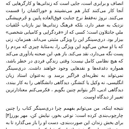
انصاف و برابری است، جایی است که زندانی‌ها و کارگرهایی که
آنجا کار می‌کنند کنار هم می‌نشینند و خوراکشان را قسمت
می‌کنند. نروژ نه‌فقط نرخ جنایت فوق‌العاده پایین و جُرم‌پیشگی
نزدیک به صفر دارد، بلکه فرهنگ زندانی‌ها نیز بازتاب خُلقیات
ملیِ جانتلاون است؛ کسی که از «فردگرایی و کامیابی شخصی»
بیزار بود. دری‌سینگر این را ویژگی مثبتی می‌داند. همزمان، زنی
که با او سخن می‌گوید این ویژگی را، به‌مثابۀ چیزی که مردم را
پست نگه‌ می‌دارد، نقد می‌کند. باز هم، این صحنه یادآوری می‌کند
که هیچ نظامی کامل نیست: وقتی زندگیِ فردی در خطر باشد،
همواره دغدغه‌ها و نقدهایی وجود خواهند داشت. دری‌سینگر
نمی‌تواند به نظریه‌ای فراگیر برسد و، به‌عنوان استاد زبان
انگلیسی، نه وکیل یا کنشگر، دیدگاهی دانشگاهی را به کار ببندد،
دیدگاهی ادبی، اگر بتوانم چنین بگویم ، فکرمی‌کنم معنادارترین
تعبیر از دیدگاه اوست.
نتیجه اینکه، من می‌توانم بفهمم چرا دری‌سینگر کتاب را چنین
چارچوب‌بندی کرده‌ است: نوعی بخور، نیایش کن، مهر بورز[۴]
برای بخش زندان. این صورت‌بندی، دست او را باز می‌گذارد تا به