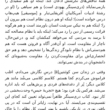
همۀ تناقض‌های نگرشش اذعان کند: اینکه او، هم سفیدی را
بازمی‌نمایانَد (دری‌سینگر یهودی است) و هم سیاهی را (او در
رشتۀ ادبیات آمریکاییانِ آفریقایی‌تبار و [موسیقی] هیپ‌هاپ
درس خوانده‌ است)؛ اینکه او هم درون نظام است هم بیرون آن
را؛ اینکه هم به نیکیِ سرشت انسان باورمند است و هم هرگونه
قرائت رسمی از دین را رد می‌کند؛ اینکه باید با نظام مصالحه کند
تا برسد به مردمی که می‌خواهد کمکشان کند و، درعین‌حال،
ناچار از مقاومت است. او آن‌قدر آگاه و فروتن هست که هم
هم‌دستی‌اش با نظامِ نابودگرِ زندگی‌ها را تشخیص دهد و هم حق
انحصاری‌اش برای مقاومت‌کردن را، مقاومت به‌شیوه‌ای که
دانشجویانِ در بندش نمی‌توانند.
وقتی در زندان سن کوئنتین[۵] درسِ نگارش می‌دادم، اغلب
فراموش می‌کردم کجا هستم. کلاسم کلاسی می‌شُد مانند هر
کلاس دیگر: پُر از دغدغه‌های فردی و پرش‌هایی که باید اداره
می‌شد. هرکس یک فرد بود؛ هیچ «تجربۀ حبسِ» وحدت‌بخشی در
کار نبود. کتاب دری‌سینگر ظاهراً نمی‌تواند تعیین کند کجای این
تقسیم‌بندی می‌ایستد. آیا ،در نهایت، زایاتر آن است که در پی
یافتن نوری در تاریکی باشیم یا بهتر است کل نظام را با خاک