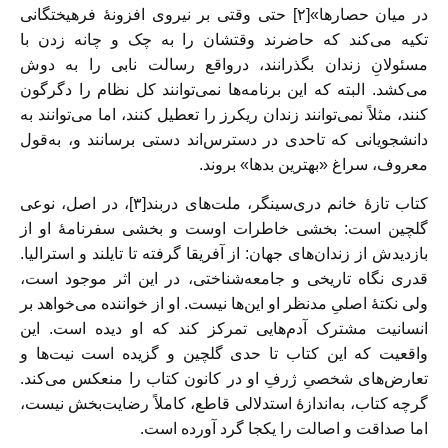
در میان حصارها»[۲] حتی وقتی بر نیروی افزونۀ فرهیختگانی
تکیه می‌کند که حاضر‌ند وقتشان را به چک‌ و چانه‌ زدن با
مسئولانِ زندان بگذرانند، درواقع رسالت نابی را به‌ دوش‌
می‌کشد. البته که این برنامه‌ها نمی‌توانند کل نظام را دگرگون
کنند، مثلاً نمی‌توانند زندان ریکرز را تعطیل کنند، اما می‌توانند به
دانشجویانی که تاحدی در دسترس‌اند دستی برسانند و، به‌قول
معروف، سراغ «بهترین بدها» بروند.
کتاب تازۀ خانم دری‌سینگر، ملت‌های دربند[۳]، در اصل، نوعی
گلچین است: بخشی خاطرات اوست و بخشی سفرنامۀ او از
بازدیدش از زندان‌های جهان: از آفریقا گرفته تا تایلند و استرالیا.
قدری نگاه تاریخی و جامعه‌شناختی، در این اثر
موجود است،
ولی نکتۀ اصلیِ مدنظر او این‌ها نیست. او از خواننده می‌خواهد بر
انسانیت مشترک آدم‌هایی تمرکز کند که او دیده‌ است. این
واقعیت که این کتاب تا حدی گلچین و گزیده است نیت‌ها و
تعارض‌های شخصیِ ژرفِ او در کانون کتاب را منعکس می‌کند.
گرچه کتاب، به‌اندازۀ استدلالی قاطع، کاملاً رضایت‌بخش نیست،
اما صداقت و اصالت را یکجا گرد آورده است.