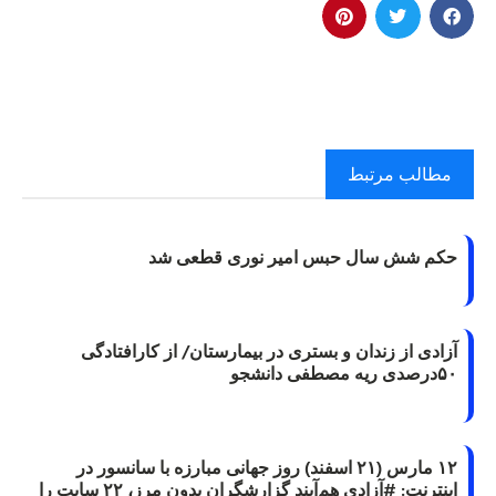
مطالب مرتبط
حکم شش سال حبس امیر نوری قطعی شد
آزادی از زندان و بستری در بیمارستان/ از کارافتادگی
۵۰درصدی ریه مصطفی دانشجو
۱۲ مارس (۲۱ اسفند) روز جهانی مبارزه با سانسور در
اینترنت: #آزادی هم‌آیند گزارشگران‌ بدون مرز، ۲۲ سایت را