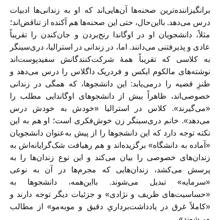
برانگیزاننده‌ترین صحنه‌ها آن‌هایی‌اند که او به زندانی‌ها ادبیات
درس می‌دهد. بااین‌حال، حتی این صحنه‌ها هم آکنده از تناقض‌اند؛
مثلاً، دانشجویان او در اوگاندا رنج‌بردن و جان‌کندن را تقریباً
عادی و پذیرفتنی می‌دانند. اما، در زندانی در استرالیا، دری‌سینگر
به کلاسی که تقریباً همۀ شرکت‌کنندگانش سفیدپوست‌اند
نوشته‌های مالکوم ایکس و فردریک داگلاس را درس می‌دهد و
طنزِ قضیه را درمی‌یابد: این دانشجوها، که همگی در زندانی
خصوصی‌اند، ظاهراً بیش از دانشجوهای اوگاندایی مطلب را
«می‌گیرند». کلاس در استرالیا «خودش به خودش درس
می‌دهد». خانم دری‌سینگر زن خوش‌فکری است؛ او هم به این
نکته توجه دارد که این دانشجوها را از پیش به‌عنوان دانشجویان
«آماده به دانشگاه» برگزیده‌اند و هم رهیافت شک‌گرایانه‌اش به
زندان‌های خصوصی را بیان ‌می‌کند و این نوع زندان‌ها را به‌
پرسش‌ می‌کشد، زندان‌هایی که مجرم‌ها در آن به نوعی
«سرمایه» تبدیل می‌شوند. بااین‌همه، دانشجوها به
«حساسیت‌های ظریف و نژادی» و جزئیات دیگر توجه دارند و
«کاملاً غرق در یادداشت‌برداریِ دقیق و موبه‌مو» از مطالب
می‌شوند».