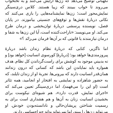
نگهبانی توضیح می‌دهد که زن‌ها آرایش می‌کنند و به تختخواب
می‌روند تا خواب ببینند که زیبا هستند. کلاس دری‌سینگر
نمایش‌محور است؛ زن‌ها نمایشنامه‌هایی را بازی می‌کنند که
نکاتی دربارۀ نقش‌ها و توقع‌های جنسیتی بیاموزند. در پایان
فصل، نویسنده پرسشی دربارۀ توان‌بخشی و درمان طرح
می‌کند. او می‌نویسد: «ناراحت‌کننده است، آیا این زن‌ها به شفا و
درمان نیازمندند یا قانونی که بر آن‌ها فرمان می‌رانَد ؟»
اما ناگزیر، کتابی که دربارۀ نظام زندان باشد دربارۀ
پیروزمندی‌ها خواهد بود؛ [دربارۀ] کورسوی انسانیت [خواهد بود] و
نه بدبینیِ موجود به کوشش برای راست‌گرداندن کل نظام. هدف
همواره باید نمایاندنِ این باشد که کسانی که درون زند‌انند
همان‌قدر انسانیت دارند که بیرونی‌ها. تجربۀ او از زندان تایلند، که
به حضور شاهزاده و نمایشی به افتخار او انجامید، همه تئاتر
است (او این را می‌فهمد)، اما دری‌سینگر تعیین می‌کند که
«اجرای نمایش، قدرت دارد»، هم شیوه‌ای نیکوست برای
بخشیدن انسانیت زنان به آن‌‌ها و هم هشداری است برای به‌
رسمیت‌ شناختن پریشا‌ن‌حالی و نادانسته‌بودن خودش. او
می‌تواند زن‌ها را ببیند، اما نمی‌تواند بداند چه احساسی دارند.