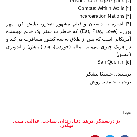
[۱] Prison-to-College Pipline
[۲] Campus Within Walls
[۳] Incarceration Nations
[۴] اشاره به داستان و فیلم مشهور «بخور، نیایش کن، مهر
بورز» (Eat, Pray, Love) که خاطرات سفر یک خانم نویسندۀ
آمریکایی است که پس از طلاق به سه کشور مسافرت می‌کند و
در هریک چیزی می‌یابد: ایتالیا (خوردن)، هند (نیایش) و اندونزی
(عشق).
[۵] San Quentin
نویسنده: جسیکا پیشکو
ترجمه: حامد سروش
Tags
بَز دریسینگر
,
دربند
,
دنیا
,
زندان‌
,
سیاحت
,
عدالت
,
ملت‌
,
میگذرد