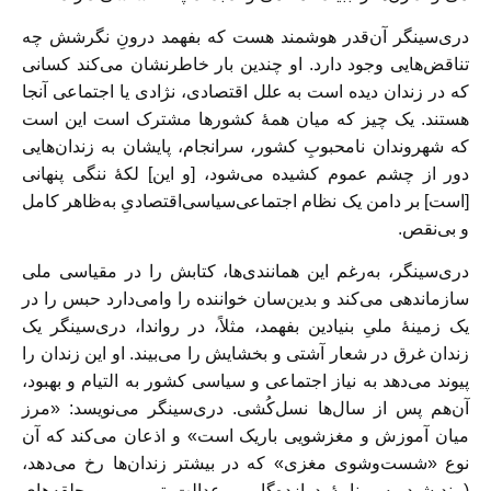
دری‌سینگر آن‌قدر هوشمند هست که بفهمد درونِ نگرشش چه
تناقض‌هایی وجود دارد. او چندین بار خاطرنشان می‌کند کسانی
که در زندان دیده‌ است به‌ علل اقتصادی، نژادی یا اجتماعی آنجا
هستند. یک چیز که میان همۀ کشورها مشترک است این است
که شهروندان نامحبوبِ کشور، سرانجام، پایشان به زندان‌هایی
دور از چشم عموم کشیده می‌شود، [و این] لکۀ ننگی پنهانی
[است] بر دامن یک نظام اجتماعی‌سیاسی‌اقتصادیِ به‌ظاهر کامل
و بی‌نقص.
دری‌سینگر، به‌رغم این همانندی‌ها، کتابش را در مقیاسی ملی
سازماندهی می‌کند و بدین‌سان خواننده را وامی‌دارد حبس را در
یک زمینۀ ملیِ بنیادین بفهمد، مثلاً، در رواندا، دری‌سینگر یک
زندان غرق در شعار آشتی و بخشایش را می‌بیند. او این زندان را
پیوند می‌دهد به نیاز اجتماعی و سیاسی کشور به التیام و بهبود،
آن‌هم پس از سال‌ها نسل‌کُشی. دری‌سینگر می‌نویسد: «مرز
میان آموزش و مغزشویی باریک است» و اذعان می‌کند که آن
نوع «شست‌وشوی مغزی» که در بیشتر زندان‌ها رخ می‌دهد،
(بیندیشید به برنامۀ دوازده‌گامی، عدالت ترمیمی و حلقه‌های