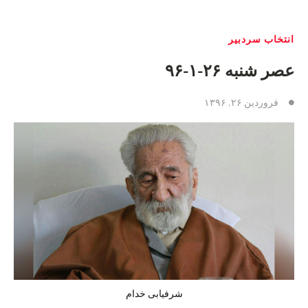
انتخاب سردبیر
عصر شنبه ٢۶-١-٩۶
فروردین ۲۶, ۱۳۹۶
شرفیابی خدام