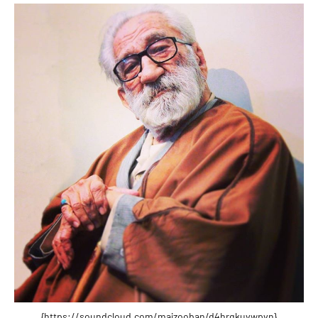
{https://soundcloud.com/majzooban/d4hrqkuvwpvn}