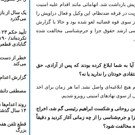
یش بازداشت شد. اتهاماتی مانند اقدام علیه امنیت
یک سال از با
یت در فرقه ضدنظام، این وکیل و فعال دراویش را
می‌گذرد
ز سوی قوه قضائیه لغو شده بود و حالا با گزارش
شناسی ارشد حقوق جزا و جرم‌شناسی مخالفت شده
ت
گنابادی قطعی
خطر از دست دا
می‌کند
ز زندان آزاد شدید. آیا به شما ابلاغ کرده بودند که پس از آزادی، حق
دی خودتان را ندارید یا نه؟
گزارش اعدام ۲۰۱۸: قصاص و بخش
م هیچ ابلاغیه‌ای واصل نشد. اما هر زمان برای اخذ
مصطفی دانشج
ی از سوی نهادهای امنیتی روبرو شدیم.
حسن روحانی و شکست ابراهیم رئیسی گم شد، اخراج
۱۴ سال گذشته
و جرم‌شناسی را از چه زمانی آغاز کردید و دقیقاً
قطع تلفن هفت
گاه مخالفت شود؟
بزرگ