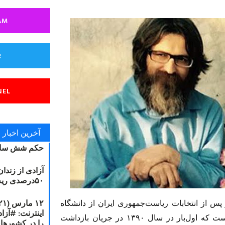
AM
R
NEL
آخرین اخبار
حکم شش سال
آزادی از زندا
۵۰درصدی ریه مصطفی دانشجو
س از انتخابات ریاست‌جمهوری ایران از دانشگاه
اخراج شد. او از وکلای دراویش طریقهٔ گنابادی است که اول‌بار در سال ۱۳۹۰ در جریان بازداشت
را در کشورها