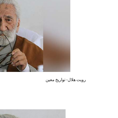
رويت هلال- تواريخ معين