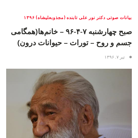
بیانات صوتی دکتر نور علی تابنده (مجذوبعلیشاه) ۱۳۹۶
صبح چهارشنبه ٧-۴-٩۶ – خانم‌ها(همگامی
جسم و روح – تورات – حیوانات درون)
تیر ۷, ۱۳۹۶