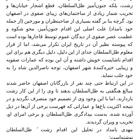
زشت، بلکه جنون‌آمیز ظل‌السلطان، قطع اشجار خیابان‌ها و
تخریب شمار زیادی از ساختمان‌های زیبای صفوی در اصفهان
بود. گرچه بنا بر گفته بسیاری از صاحبنظران و مورخین (از جمله
خود بامداد) علت اصلی این اقدام جنون‌آمیز، محو شکوه و
عظمت عصر صفوی از دیدگان عموم توسط قاجار‌ها بوده ‌است
که پیوسته نظیر آن در تاریخ ایران تکرار می‌شد، اما از قرار
معلوم ظل‌السلطان جدای از این دلیل، دلیل دیگری هم برای این
اقدام ناشایست خویش داشته و آن این بوده که عمارات صفویه
و زیبایی خیره‌کنندهٔ شهر اصفهان، توجه ناصرالدین شاه را به
خود جلب ننماید.
در این ارتباط حتی چند نفر از بازرگانان اصفهان حاضر شدند
مبالغ هنگفتی به ظل‌السلطان بدهند تا وی را از این کار زشت
بازدارند، اما با این وجود وی از تصمیم خود منصرف نگردید و در
نتیجه اکثریت باغ‌ها و عماراتی که فهرست برخی از آن‌ها در ذیل
آورده شده، بدست بیدادگری ظل‌السلطان و برخی امرای او،
تخریب و ویران گردیدند.
مهدی بامداد در تحلیل این اقدام زشت ٔ ظل‌السلطان
نوشته‌است: