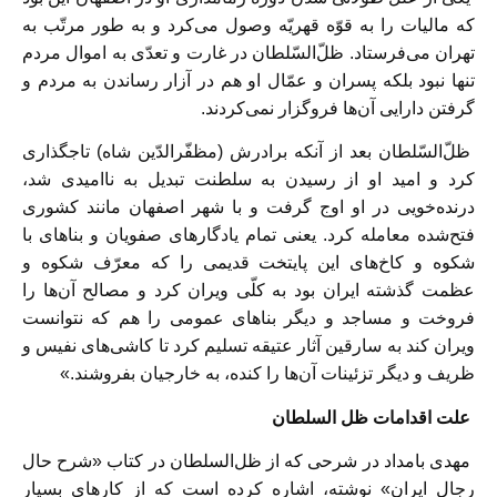
که مالیات را به قوّه قهریّه وصول می‌کرد و به طور مرتّب به
تهران می‌فرستاد. ظلّ‌السّلطان در غارت و تعدّی به اموال مردم
تنها نبود بلکه پسران و عمّال او هم در آزار رساندن به مردم و
گرفتن دارایی آن‌ها فروگزار نمی‌کردند.
ظلّ‌السّلطان بعد از آنکه برادرش (مظفّرالدّین شاه) تاجگذاری
کرد و امید او از رسیدن به سلطنت تبدیل به ناامیدی شد،
درنده‌خویی در او اوج گرفت و با شهر اصفهان مانند کشوری
فتح‌شده معامله کرد. یعنی تمام یادگارهای صفویان و بناهای با
شکوه و کاخ‌های این پایتخت قدیمی را که معرّف شکوه و
عظمت گذشته ایران بود به کلّی ویران کرد و مصالح آن‌ها را
فروخت و مساجد و دیگر بناهای عمومی را هم که نتوانست
ویران کند به سارقین آثار عتیقه تسلیم کرد تا کاشی‌های نفیس و
ظریف و دیگر تزئینات آن‌ها را کنده، به خارجیان بفروشند.»
علت اقدامات ظل السلطان
مهدی بامداد در شرحی که از ظل‌السلطان در کتاب «شرح حال
رجال ایران» نوشته، اشاره کرده ‌است که از کارهای بسیار