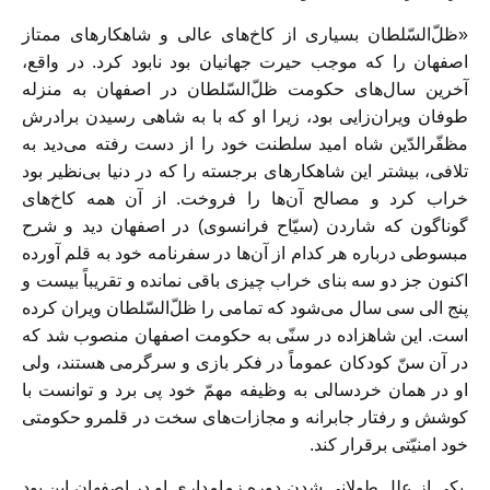
«ظلّ‌السّلطان بسیاری از کاخ‌های عالی و شاهکارهای ممتاز
اصفهان را که موجب حیرت جهانیان بود نابود کرد. در واقع،
آخرین سال‌های حکومت ظلّ‌السّلطان در اصفهان به منزله
طوفان ویران‌زایی بود، زیرا او که با به شاهی رسیدن برادرش
مظفّرالدّین شاه امید سلطنت خود را از دست رفته می‌دید به
تلافی، بیشتر این شاهکارهای برجسته را که در دنیا بی‌نظیر بود
خراب کرد و مصالح آن‌ها را فروخت. از آن همه کاخ‌های
گوناگون که شاردن (سیّاح فرانسوی) در اصفهان دید و شرح
مبسوطی درباره هر کدام از آن‌ها در سفرنامه خود به قلم آورده
اکنون جز دو سه بنای خراب چیزی باقی نمانده و تقریباً بیست و
پنج الی سی سال می‌شود که تمامی را ظلّ‌السّلطان ویران کرده
است. این شاهزاده در سنّی به حکومت اصفهان منصوب شد که
در آن سنّ کودکان عموماً در فکر بازی و سرگرمی هستند، ولی
او در‌‌ همان خردسالی به وظیفه مهمّ خود پی برد و توانست با
کوشش و رفتار جابرانه و مجازات‌های سخت در قلمرو حکومتی
خود امنیّتی برقرار کند.
یکی از علل طولانی شدن دوره زمامداری او در اصفهان این بود