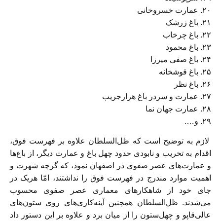
۲۰. عمارت خسروخانی
۲۱. باغ زرشک
۲۲. باغ چرخاب
۲۳. باغ محمود
۲۴. باغ صفی میرزا
۲۵. باغ قوشخانه
۲۶. باغ نظر
۲۷. عمارت و سردر باغ هزارجریب
۲۸. عمارت جهان نما
۲۹. و….
لازم به توضیح است که ظل‌السلطان علاوه بر فهرست فوق،
اقدام به تخریب و نابودی حدود چهل باغ و عمارت دیگر، از باغ‌ها
و عمارت‌های عصر صفوی در اصفهان نمود، که گرچه شهرت و
اهمیت موارد مندرج در فهرست فوق را نداشتند، امّا هریک در
جای خود از شاهکارهای معماری عصر صفوی محسوب
می‌شدند. ظل‌السلطان همچنین آینه‌کاری‌های روی ستون‌های
عالی‌قاپو و چهل‌ستون را از میان برد و علاوه بر این دستور داد