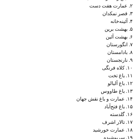
۲. عمارت هفت دست
۳. قصر نمکدان
۴. آئینه‌خانه
۵. بهشت برین
۶. بهشت آئین
۷. انگورستان
۸. بادامستان
۹. نارنجستان
۱۰. کلاه فرنگی
۱۱. باغ تخت
۱۲. باغ آلبالو
۱۳. باغ طاووس
۱۴. عمارت و باغ نقش جهان
۱۵. باغ فتح‌آباد
۱۶. گلدسته
۱۷. تالار اشرف
۱۸. عمارت خورشید
۱۹. سرپوشیده