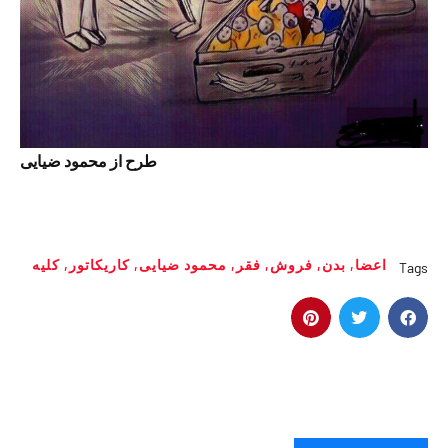
طرح از محمود ضیایی
اعضا
,
بدن
,
فروش
,
فقر
,
محمود ضیایی
,
کاریکاتور
,
کلیه
Tags