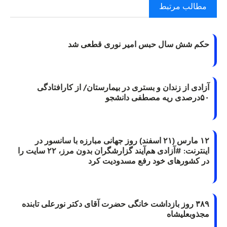
مطالب مرتبط
حکم شش سال حبس امیر نوری قطعی شد
آزادی از زندان و بستری در بیمارستان/ از کارافتادگی
۵۰درصدی ریه مصطفی دانشجو
۱۲ مارس (۲۱ اسفند) روز جهانی مبارزه با سانسور در
اینترنت: #آزادی هم‌آیند گزارشگران‌ بدون مرز، ۲۲ سایت را
در کشورهای خود رفع مسدودیت کرد
۳۸۹ روز بازداشت خانگی حضرت آقای دکتر نورعلی تابنده
مجذوبعلیشاه