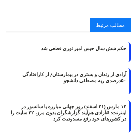
مطالب مرتبط
حکم شش سال حبس امیر نوری قطعی شد
آزادی از زندان و بستری در بیمارستان/ از کارافتادگی
۵۰درصدی ریه مصطفی دانشجو
۱۲ مارس (۲۱ اسفند) روز جهانی مبارزه با سانسور در
اینترنت: #آزادی هم‌آیند گزارشگران‌ بدون مرز، ۲۲ سایت را
در کشورهای خود رفع مسدودیت کرد