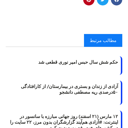
مطالب مرتبط
حکم شش سال حبس امیر نوری قطعی شد
آزادی از زندان و بستری در بیمارستان/ از کارافتادگی
۵۰درصدی ریه مصطفی دانشجو
۱۲ مارس (۲۱ اسفند) روز جهانی مبارزه با سانسور در
اینترنت: #آزادی هم‌آیند گزارشگران‌ بدون مرز، ۲۲ سایت را
در کشورهای خود رفع مسدودیت کرد