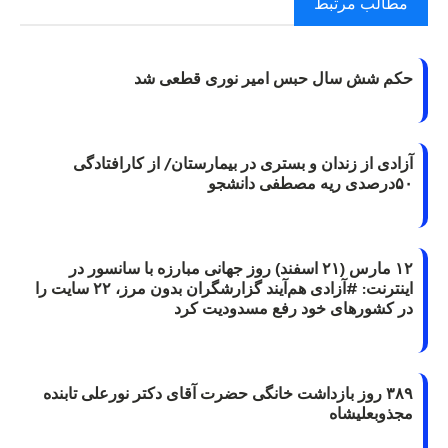
مطالب مرتبط
حکم شش سال حبس امیر نوری قطعی شد
آزادی از زندان و بستری در بیمارستان/ از کارافتادگی
۵۰درصدی ریه مصطفی دانشجو
۱۲ مارس (۲۱ اسفند) روز جهانی مبارزه با سانسور در
اینترنت: #آزادی هم‌آیند گزارشگران‌ بدون مرز، ۲۲ سایت را
در کشورهای خود رفع مسدودیت کرد
۳۸۹ روز بازداشت خانگی حضرت آقای دکتر نورعلی تابنده
مجذوبعلیشاه