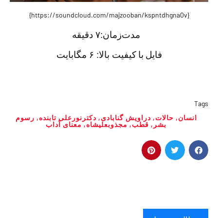
{https://soundcloud.com/majzooban/kspntdhgna0v}
مدت‌زمان:
۷ دقيقه
فايل با
کیفیت بالا: ۶ مگابایت
Tags
انسان
,
حالات
,
دراویش گنابادی
,
دکترنورعلی تابنده
,
رسوم
بشر
,
قطب
,
مجذوبعلیشاه
,
معنای آداب