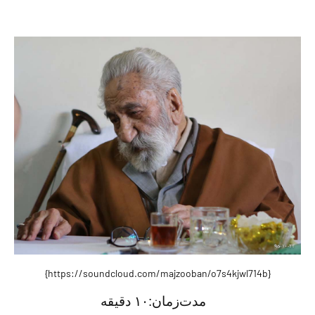
{https://soundcloud.com/majzooban/o7s4kjwl714b}
مدت‌زمان:
۱۰ دقيقه