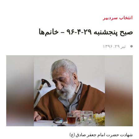
انتخاب سردبیر
صبح پنجشنبه ٢٩-۴-٩۶ – خانم‌ها
تیر ۲۹, ۱۳۹۶
شهادت حضرت امام جعفر صادق (ع)