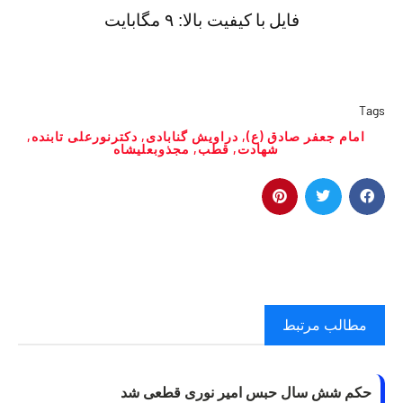
فايل با
کیفیت بالا: ٩ مگابایت
Tags
امام جعفر صادق (ع)
,
دراویش گنابادی
,
دکترنورعلی تابنده
,
شهادت
,
قطب
,
مجذوبعلیشاه
مطالب مرتبط
حکم شش سال حبس امیر نوری قطعی شد