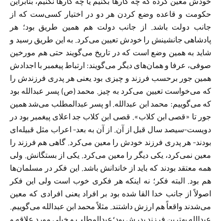
خودش معین کرده که چه کار‌ها بکنیم یا چه کار‌ها نکنیم، بنابراین
حکومت و قاعده وضع کردن هر دو در اختیار کسی‌ست که از
جانب دولت باشد. از جانب دولت هم همین طریق بود؛ هر
پادشاهی جانشینش را خودش تعیین می‌کرد. به این طریق رسید و
شاید به همین وضع است که در تاریخ می‌گویند حتی هم مورخین
صوفی، عرفا و همان‌های دیگر می‌گویند: ارتباط پیغمبر با اجدادش
همین جور برحسب فرزند و چیزی بود یعنی هر پدری فرزندش را
که می‌خواست تعیین می‌کرد به چیز. محمد (ص) پسر عبدالله بود
که می‌گوییم: محمد ابن عبدالله. او پسر عبدالمطلب می‌شد همین
جور تا «قصی ابن کلاب». قصی ابن کلاب جد اعلای پیغمبر بود در
دویست-سیصد سال قبل از آن. از آن به بعد- اعراب مثل قبیله‌ای
بودند- هر پدری فرزند خودش را معین می‌کرد. گاهی هم‌ فرزند را
معین نمی‌کرد، یکی دیگر را معین می‌کرد. یکی از بستگانش. ولی
همه معتقد بودند که باید از خاندانش باشد. این فکر در مسلمان‌ها
هم بود. البته فکر؛ نه اینکه هر فکری خوب است ولی این فکر
اصولاً از جانب خدا القا شده بود بر افراد یعنی افرادی که معین
می‌شدند واقعاً هم‌ ارزش داشتند. مثلاً محمد ابن عبدالله می‌گوییم.
عبدالله بهترین فرزند پدرش بود؛عبدالمطلب و خیلی مورد علاقه و