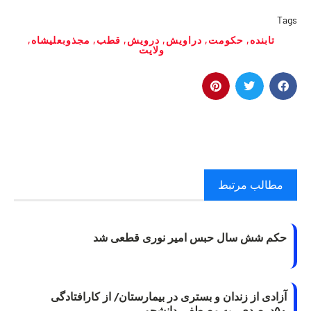
Tags
تابنده
,
حکومت
,
دراویش
,
درویش
,
قطب
,
مجذوبعلیشاه
,
ولایت
مطالب مرتبط
حکم شش سال حبس امیر نوری قطعی شد
آزادی از زندان و بستری در بیمارستان/ از کارافتادگی
۵۰درصدی ریه مصطفی دانشجو