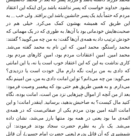
بشود. خداوند خواست که پسر نداشته باشد برای اینکه این اعتقاد
مردم که حتماً باید یک پسر جانشین باشد این برافتد. ولی خب … به
این طریق که همیشه بهشون کمک می‌کرد. خیلی هم در
صحبت‌هایش خودمانی بود با آن‌ها. به طوری که در یک مهمانی که
خودش ترتیب داد به همه‌ی آن‌ها گفت: به من چه می‌گویید؟ گفتند:
محمد راستگو، محمد امین. که این نام به محمد گفته می‌شد.
محمد امین. امینِ اعتقادات مردم بود، امینِ کارهای مردم بود.
کاری نداشت به این ‌که این اعتقاد خوب است یا نه، یا این امانتی
که دادی به من برایت نگه دارم مال خودت است یا دزدیدی؟
می‌گوید: من چه می‌دانم؟ تو این امانت دادی به من، من امینم نگه
می‌دارم. و به همین طریق هم حتی بود که پیغمبر وصیت فرمود:
بعد از من آنچه از اموال چیزهایی نزد من است، امانت بوده، نگاه
کنید مال کیست؟ به صاحبش بدهید، برسانید. اینقدر امانت! و این
امانت البته امین بودن مردم یکی از صفاتی‌ست که در همه‌ی
ائمه‌ی ما بود یعنی در همه بود منتها بارز می‌شد، نشان داده
می‌شد. یک بار به نظرم حضرت سجاد بودند فرمودند: آن
شمشیری که آن قاتل پدرم (یعنی حضرت امام حسین)، آن قاتل