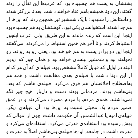
پشتشان به پشت هم چسبیده بود که عرب‌ها این تفأل را زدند
گفتند: این دوتا همیشه باهم عناد خواهند داشت. بعد تا بزرگتر شدند
و داستانش را شنیدید؛ با یک شمشیر تیز همچین زدند که این‌ها از
هم جدا شدند. استخوانشان یکی نبود، گوشتشان به هم چسبیده بود
اینجا. این است که زنده ماندند به این طریق. ولی اعراب اینجور
استنباط کردند و تا آخر هم همین استنباط را می‌کردند. می‌گفتند
اینجا این دو برادر پشت به هم خواهند بود، یعنی رو به رو نه، رو
نخواهند بود و شمشیر بینشان خواهد بود و‌‌ همان جور که دیدیم
البته در اوایل که قبایل کاملاً مشخص بود، قبیله‌ای که آن هر کدام‌
از این دوتا داشت با قبیله‌ی بعدی مخالفت داشت و همه هم
به‌اصطلاح اخلاقشان هم فرق می‌کرد. قبیله‌ی هاشم‌ که بعد،
بنی‌هاشم بودند، مردمانی بودند دست و دل‌باز. هیچ چیز نگه
نمی‌داشتند، همه‌ی مردم، با مردم مصرف می‌کردند و در عمق
ضمیر مردم یک محبتی نسبت به این‌ها بود. آن قبیله‌ی دیگر،
قبیله‌ی امیه یا عبدالشمس، آن حکومت داشت. چون از اموالی که
بهش رسیده بود استفاده‌ی قدرتی می‌کرد، استفاده‌ای می‌کرد و
قدرت داشت در جامعه. این‌ها قبیله‌ی بنی‌هاشم اصلاً به قدرت و