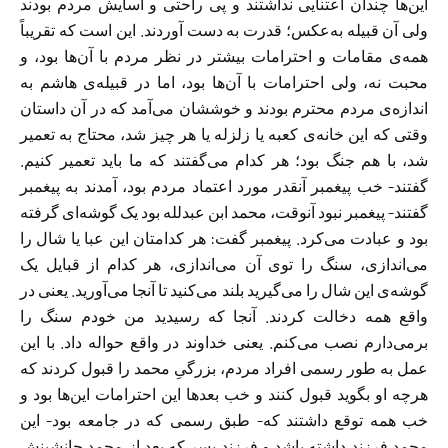
این‌ها چندان اعتنایی نداشتند و پی راحتی و آسایش مردم بودند
ولی آن قبیله به‌عکس؛ قدرت به دست آوردند. این است که تقریباً
همه‌ی مقامات و احترامات بیشتر در نظر مردم با آن‌ها بود، و
محبت نه، ولی احترامات با آن‌ها بود، اما در قبیله‌ی هاشم به
اندازه‌ی مردم محترم بودند و خوششان می‌آمد که در آن داستان
وقتی که این خانه‌ی کعبه یا زلزله یا هر چیز شد، محتاج به تعمیر
شد، با هم جنگ بود؛ هر کدام می‌گفتند که ما باید تعمیر کنیم.
گفتند- خب پیغمبر آنقدر مورد اعتماد مردم بود، آمدند به پیغمبر
گفتند- پیغمبر نبود آنوقت، محمد ابن عبدلله بود یک گوشه‌ای گرفته
بود و عبادت می‌کرد. پیغمبر گفت: هر کدامتان این عبا یا شال را
می‌اندازی، سنگ را توی آن می‌اندازی، هر کدام از قبایل یک
گوشه‌ی این شال را می‌گیرید بلند می‌کنید تا آنجا می‌آورید. یعنی در
واقع همه دخالت کردند. آنجا که رسیدید من خودم سنگ را
برمی‌دارم نصب می‌کنم. یعنی خداوند در واقع حواله داد. با این
عمل به طور رسمی افراد مردم، بزرگیِ محمد را قبول کردند که
هرچه او بگوید قبول کنند و خب بعد‌ها این احترامات این‌ها بود و
خب همه توقع داشتند که- طبق رسمی که در جامعه بود- این
محمد فرزند داشته باشد و فرزند پسر که بعد از محمد جانشینش