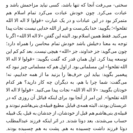
سختی- می‌رفت آنجا که تنها باشد، کسی نیاید مزاحمش باشد و
عبادت می‌کرد. چون خودش عبادت می‌کرد تمام اسلام هم
متمرکز بود در این عبادات و در یک عبارت «قولوا لا اله الا الله
تفلحوا»؛ بگویید: خدا یکی‌ست و غیر از الله خدایی نیست نجات پیدا
می‌کنید. فقط همین اسلام بود. البته این گفتنِ «لا اله الا الله» اگر با
توجه به معنا دخیلش باشد خودش تمام محاسن را همراه دارد؛
چون می‌گوید: جز خداوند، جز «الله» هیچی نیست. بعد کم کم این
توسعه پیدا کرد. اول‌‌ همان قدر که گفت بگویید: «قولوا لا اله الا
الله تفلحوا» این مسلمانی بود. از اول هم که مسلمانی چیز نبود که
پیغمبر بگوید: بیاید این حرف‌ها را بزنید ما از همه جداییم، نه!
می‌گفت: شما چرا با هم، به دیگران چه کار دارید؟ هر کدام
خودتان بگویید: «لا اله الا الله» نجات پیدا می‌کنید. «قولوا لا اله الا
الله تفلحوا». این امر از آنجا بود برای اینکه قبائل آن روزی که در
عربستان بودند، البته همه‌ی قبایل مطیع قبیله‌ی بنی‌هاشم نبودند و
قبیله‌ی بنی‌هاشم هم قبل از خودشان، از جدشان به قبل، یک قبیله
حساب می‌شدند، بعد دوتا شدند. در اثر اینکه فرزند عبدالمطلب
دوتا فرزند داشت چسبیده به هم. پشت به هم چسبیده بودند.