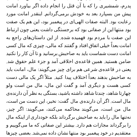
پدرم، شمشیری را که با آن قتل را انجام داده اگر بیاورد امانت
پیش من بسپارد بعد به خودش برمی‌گردانم. اینقدر امانت مورد
رعایت بود. البته صفات الهی‌ای در پیغمبر بود، این هم یک صفت
بود منتها این از صفاتی بود که برجستگی داشت یعنی چون ارتباط
این صفت با مردم بود فهمیده شده. از این داستان‌های راجع به
امانت بعداً خیلی اتفاق افتاد و گفتند که مالی، چیزی که مال کسی
امانت دست شماست باید به صاحبش برسانید و تا آن کار را نکنید
ضامن هستید. همین قاعده‌ی اخلاقی آمد و جزء علم حقوق شد.
یعنی در قاعده‌ی شرعی هم برای چیز می‌گویند: مال، امانت باید
به صاحبش بدهند بعداً اختلاف پیدا کنید. مثلاً اگر یک مالی دست
کسی هست و دیگری آمد و گفت این مال، مال من است ولو
چهارتا شاهد، چندتا شاهد داشته باشید، بستگی به نظر آن دارنده‌ی
مال است. اگر آن دارنده‌ی مال گفت: نخیر، این دست من است،
مال من است، می‌گویند محاکمه می‌کنند، می‌گویند: اگر چیز،
نه‌تنها مال را باید به صاحبش برگرداند بلکه خودداری از اینکه مال
را برگرداند مجازات هم دارد. بیشتر این صفاتی که ما می‌گوییم و
معتقدیم در خود پیغمبر بود منتها نشان داده نمی‌شد. بعضی چیز‌ها