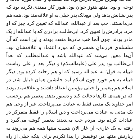
توجه او بود. منتها هنوز جوان بود، هنوز کار ممتدی نکرده بود که
پدر نشانش بدهد ولی مع‌ذلک پدر خیلی به او علاقه‌مند بود، همه هم
می‌دانستند. خب بعد از عبدالله، عبدالله که تعیین کرد چیز که او
مرد، برادرش را تعیین کرد. ابی‌طالب. برادری که با عبدالله از یک
مادر بودند. چون آنجا خب مادر‌ها متعدد بودند و این است که آن
سلسله‌ی فرزندانِ همسری که مورد اعتماد و علاقه‌شان بود،
آن‌ها معین می‌شد که عبدالله باشد و عبدالمطلب. که بعداً
ابی‌طالب بود پدر علی (علیه‌السلام) و دیگر بعد از علی ریاست
قبیله به قول؛ به عبدالله رسید که او هم رحلت کرده بود. دیگر
قبیله به هم خورد چون اسلام آمد جانشین‌‌ همان قبایل شد. در
اسلام هم پیغمبر را خیلی مؤمنین اعتقاد داشتند و علاقه‌مند بودند
که در همه‌ی کار‌ها دخالت کند و دستور بدهد. پیغمبر هم برحسب
امر خداوند یک مدتی فقط به عبادت می‌پرداخت. غیر از وحی هم
یک مدتی به عبادت می‌پرداخت و دین اسلام را فقط متمرکز در
عبادات کرده بود. مردم خب می‌دیدند پیغمبر گوشه می‌گیرد و
رفته به یک غاری- آن غار الان هست منتها همه هم می‌روند به
زیارتش منتها من توفیقش را پیدا نکردم برای اینکه خیلی از راه