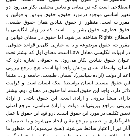
اصطلاحی است که در معانی و تعابیر مختلفی بکار می‌رود. دو
تعبیر اساسی موجود درمورد حقوق، حقوق بنیادین و قوانین و
مقررات است. منظور از حقوق بنیادین همان حقوق طبیعی،
حقوق فطری، حقوق بشر و … است که در زبان انگلیسی با
اصطلاح Rights شناخته می‌شود. اما حقوق در معنای قوانین و
مقررات، حقوق موضوعه و یا به عبارتی کلی‌تر قواعد حقوقی،
در ادبیات انگلیسی معادل Law است. معنای اول که بیشتر تحت
عنوان حقوق بنیادین بکار می‌رود، به حقوقی اشاره دارد که
انسان بواسطۀ انسان بودنش واجد آنها است. هیچ مرجع بیرونی
اعم از دولت (اراده سیاسی)، آسمان، طبیعت، جامعه و … منشأ
این حقوق نیستند. انسان بواسطۀ اینکه انسان است و کرامت
ذاتی دارد، واجد این حقوق است. اما حقوق در معنای دوم، بیشتر
دارای منشأ بیرونی و ارادی است. این حقوق ناشی از ارادۀ
بیرونی مراجع بیرونی‌اند. دولت و ارادۀ سیاسی، مرجع اصلی
تعیین تکلیف در مورد این حقوق است. درواقع، این حقوق با عمل
قانونگذاری و تصمیم مراجع مقنن ایجاد می‌شوند و با تصمیمات
آنان نیز از اعتبار ساقط می‌شوند (نسخ می‌شوند). اما منظور ما
از اصطلاح حقوق در پژوهش حاضر چیست؟ در پاسخ باید گفت