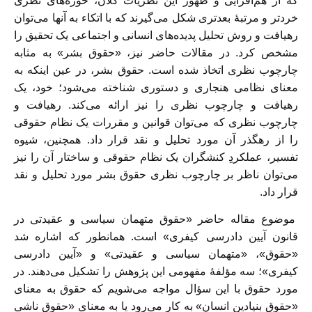
که از هم‌افزایی و ظهور این نظریات کلان، حوزه‌های نظری
خردتر و مرتبۀ بعدتری شکل می‌گیرند که با اتکاء به آنها می‌توان
رهیافت و روش تحلیل پدیده‌های انسانی و اجتماعی یک تحقیق را
مشخص کرد. در مقالات حاضر نیز، «حقوق بشر» به مثابه
چارچوب نظری اتخاذ شده است. حقوق بشر، در عین اینکه به
معنای نظامی هنجاری و دستوری شناخته می‌شود؛ خود، یک
رهیافت و چارچوب نظری را نیز ارائه می‌کند. رهیافت و
چارچوب نظری که می‌توان قوانین و مقررات یک نظام حقوقی
را از رهگذر آن مورد تحلیل و نقد قرار داد. همچنین، شیوه
تفسیر، عملکردِ کنشگران یک نظام حقوقی و ساختار آن را نیز
می‌توان ناظر بر چارچوب نظری حقوق بشر مورد تحلیل و نقد
قرار داد.
موضوع مقاله حاضر «حقوق متهمان سیاسی و عقیدتی در
قانون آیین دادرسی کیفری» است. همانطور که اشاره شد
«حقوق»، «متهمان سیاسی و عقیدتی» و «آیین دادرسی
کیفری»؛ سه مؤلفۀ مفهومی این پژوهش را تشکیل می‌دهند. در
مورد حقوق با این سؤال مواجه می‌شویم که حقوق به معنای
«حقوق بنیادین انسان» به کار می‌رود یا به معنای «حقوق ناشی