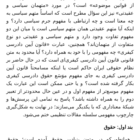
از قوانین موضوعه» است؟ در مورد «متهمان سیاسی و
عقیدتی» نیز این سؤال مطرح است که اساساً متهم سیاسی به
چه معنا است و چه ارتباطی با مفهوم جرم سیاسی دارد؟ و
اینکه آیا متهم عقیدتی همان متهم سیاسی است یا میان این دو
مفهوم تفاوت وجود دارد و متهم سیاسی و عقیدتی دو نوع
متفاوت از متهمان‌اند؟ همچنین، عبارت «قانون آیین دادرسی
کیفری» چه مفهومی را با خود به همراه دارد؟ آیا محدود به متن
قانونی قانون آیین دادرسی کیفری‌ای است که در حال حاضر بر
نظام حقوقی ایران حاکم است یا اینکه مسامحتاً قانون آیین
دادرسی کیفری به جای مفهوم موَسَع حقوق دادرسی کیفری
بکار گرفته شده است؟ و یا حتی ممکن است این عبارت یک
مفهوم موسع‌تر از مفهوم اول و در عین حال محدودتر از تعبیر
دوم را به همراه داشته باشد؟ پاسخ به تمامی این پرسش‌ها و
شبکۀ معناداری که با یکدیگر می‌سازند؛ در نهایت به شکل‌گیری
چارچوب مفهومی سلسله مقالات تنظیمی ختم می‌شود.
بند اول: حقوق
همانطور که در متون بنیادین حقوق آمده است؛ حقوق