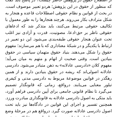
که منظور از حقوق در این پژوهش؛ هردو تعبیر موصوف است.
در بحث از قوانین و نظام حقوقی اصطلاحات قاعده و هنجار به
شکل مترادف بکار می‌روند. هرچند هنجارها را به طور معمول با
تکالیف حقوقی مرتبط می‌کنند، باید متذکر شد که ادعاهای
حقوقی ناظر بر حق-ادعا، مصونیت، قدرت و آزادی نیز اغلب
تحت عنوان هنجار حقوقی طبقه‌بندی می‌شود. این دو تعبیر در
ارتباط با یکدیگر و در شبکۀ معناداری که با هم می‌سازند؛ مفهوم
حقوق را شکل می‌دهند. بنیاد حقوق متهمان سیاسی در حقوق
بنیادین است. وقتی صحبت از اتهام و متهم به میان می‌آید؛
مفهوم کلان «دادرسی عادلانه» به ذهن متبادر می‌شود. دادرسی
عادلانه اصولی‌اند که ریشه در حقوق بنیادین دارند و از همین
رهگذر در قوانین موضوعۀ مربوط به دادرسی مدنی و کیفری
تبلور معنایی می‌یابند. درواقع، زمانی که قانونگذار تصمیم
می‌گیرد تا نظام قانونی جامعی برای آیین دادرسی فراهم آورد،
باید متکی به اصول دادرسی عادلانه به قانونگذاری مبادرت ورزد.
همچنین تفسیر و اجرای این قوانین در دادگاه‌ها نیز باید تحت
اصول دادرسی عادلانه صورت گیرد. درواقع هم در مرحلۀ وضع