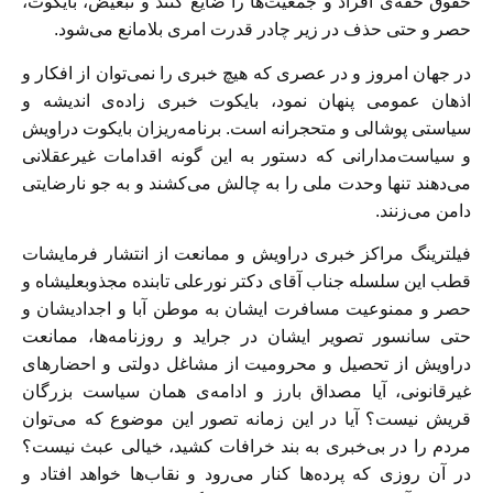
حقوق حقه‌ی افراد و جمعیت‌ها را ضایع کنند و تبعیض، بایکوت،
حصر و حتی حذف در زیر چادر قدرت امری بلامانع می‌شود.
در جهان امروز و در عصری که هیچ خبری را نمی‌توان از افکار و
اذهان عمومی پنهان نمود، بایکوت خبری زاده‌ی اندیشه و
سیاستی پوشالی و متحجرانه است. برنامه‌ریزان بایکوت دراویش
و سیاست‌مدارانی که دستور به این گونه اقدامات غیرعقلانی
می‌دهند تنها وحدت ملی را به چالش می‌کشند و به جو نارضایتی
دامن می‌زنند.
فیلترینگ مراکز خبری دراویش و ممانعت از انتشار فرمایشات
قطب این سلسله جناب آقای دکتر نورعلی تابنده مجذوبعلیشاه و
حصر و ممنوعیت مسافرت ایشان به موطن آبا و اجدادیشان و
حتی سانسور تصویر ایشان در جراید و روزنامه‌ها، ممانعت
دراویش از تحصیل و محرومیت از مشاغل دولتی و احضارهای
غیرقانونی، آیا مصداق بارز و ادامه‌ی همان سیاست بزرگان
قریش نیست؟ آیا در این زمانه تصور این موضوع که می‌توان
مردم را در بی‌خبری به بند خرافات کشید، خیالی عبث نیست؟
در آن روزی که پرده‌ها کنار می‌رود و نقاب‌ها خواهد افتاد و