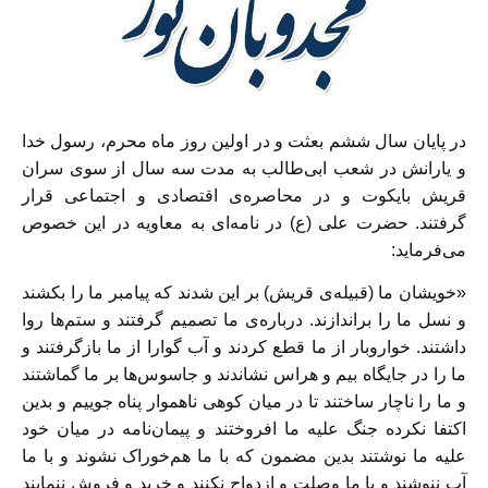
در پایان سال ششم بعثت و در اولین روز ماه محرم، رسول خدا
و یارانش در شعب ابی‌طالب به مدت سه سال از سوی سران
قریش بایکوت و در محاصره‌ی اقتصادی و اجتماعی قرار
گرفتند. حضرت علی (ع) در نامه‌ای به معاویه در این خصوص
می‌فرماید:
«خویشان ما (قبیله‌ی قریش) بر این شدند که پیامبر ما را بکشند
و نسل ما را براندازند. درباره‌ی ما تصمیم گرفتند و ستم‌ها روا
داشتند. خواروبار از ما قطع کردند و آب گوارا از ما بازگرفتند و
ما را در جایگاه بیم و هراس نشاندند و جاسوس‌ها بر ما گماشتند
و ما را ناچار ساختند تا در میان کوهی ناهموار پناه جوییم و بدین
اکتفا نکرده جنگ علیه ما افروختند و پیمان‌نامه در میان خود
علیه ما نوشتند بدین مضمون که با ما هم‌خوراک نشوند و با ما
آب ننوشند و با ما وصلت و ازدواج نکنند و خرید و فروش ننمایند