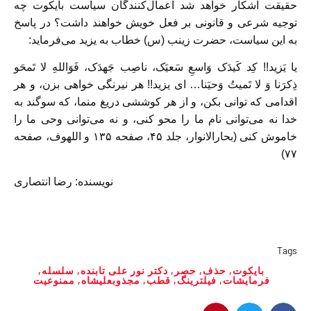
حقیقت آشکار خواهد شد اعمال‌کنندگان سیاست بایکوت چه
توجیه شرعی و قانونی بر فعل خویش خواهند داشت؟ در پاسخ
به این سیاست، حضرت زینب (س) خطاب به یزید می‌فرماید:
یا یَزید!! کِد کَیدَک وَاسعِ سَعیَک، ناصِب جَهدَک، فَوَاللهِ لا تَمحَو
ذِکرَنا وَ لا تَمیتُ وَحیَنا… ای یزید!! هر نیرنگى خواهى بزن، و هر
اقدامى كه توانى بكن، و از هر كوششى دریغ منما، كه سوگند به
خدا نه مى‌توانى نام ما را محو كنى، و نه مى‌توانى وحى ما را
خاموش كنى (بحارالانوار، جلد ۴۵، صفحه ۱۳۵ و اللهوف، صفحه
۷۷)
نویسنده: رضا انتصاری
Tags
بایکوت
,
حذف
,
حصر
,
دکتر نور علی تابنده
,
سلسله
,
فرمایشات
,
فیلترینگ
,
قطب
,
مجذوبعلیشاه
,
ممنوعیت