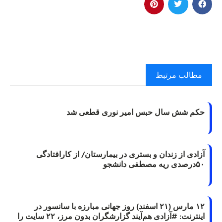
مطالب مرتبط
حکم شش سال حبس امیر نوری قطعی شد
آزادی از زندان و بستری در بیمارستان/ از کارافتادگی
۵۰درصدی ریه مصطفی دانشجو
۱۲ مارس (۲۱ اسفند) روز جهانی مبارزه با سانسور در
اینترنت: #آزادی هم‌آیند گزارشگران‌ بدون مرز، ۲۲ سایت را