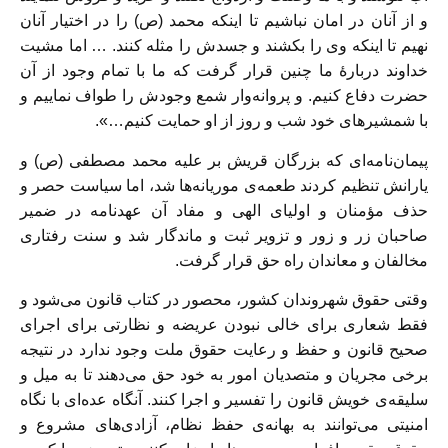
و از آنان در امان نباشیم تا اینکه محمد (ص) را در اختیار آنان
نهیم تا اینکه وی را بکشند و جسدش را مثله کنند. … اما مشیت
خداوند دربارۀ ما چنین قرار گرفت که ما با تمام وجود از آن
حضرت دفاع کنیم. و پروانه‌وار شمع وجودش را طواف نماییم و
با شمشیرهای خود شب و روز از او حمایت کنیم…».
پیمان‌نامه‌ای که بزرگان قریش بر علیه محمد مصطفی (ص) و
یارانش تنظیم کردند طعمه‌ی موریانه‌ها شد، اما سیاست حصر و
حذف مؤمنان و اولیای الهی و مفاد آن عهدنامه در ضمیر
صاحبان زر و زور و تزویر ثبت و ماندگار شد و سنت رفتاری
مخالفان و معاندان راه حق قرار گرفت.
وقتی حقوق شهروندان کشور، محصور در کتاب قانون می‌شود و
فقط شعاری برای خالی نبودن عریضه و نظارتی برای اجرای
صحیح قانون و حفظ و رعایت حقوق ملت وجود ندارد در نتیجه
برخی مجریان و متصدیان امور به خود حق می‌دهند تا به میل و
سلیقه‌ی خویش قانون را تفسیر و اجرا کنند. آنگاه عده‌ای با نگاه
امنیتی می‌توانند به بهانه‌ی حفظ نظام، آزادی‌های مشروع و