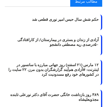
مطالب مرتبط
حکم شش سال حبس امیر نوری قطعی شد
آزادی از زندان و بستری در بیمارستان/ از کارافتادگی
۵۰درصدی ریه مصطفی دانشجو
۱۲ مارس (۲۱ اسفند) روز جهانی مبارزه با سانسور در
اینترنت: #آزادی هم‌آیند گزارشگران‌ بدون مرز، ۲۲ سایت را
در کشورهای خود رفع مسدودیت کرد
۳۸۹ روز بازداشت خانگی حضرت آقای دکتر نورعلی تابنده
مجذوبعلیشاه