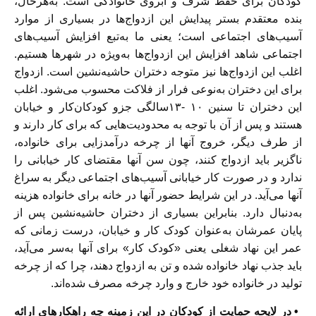
کودکان برای حفظ شرف و آبروی خانوادگی است. به‌هرحال،
بنده معتقدم بستر پیدایش این ازدواج‌ها در بسیاری از موارد
آسیب‌های اجتماعی است؛ یعنی ما به‌تبع افزایش آسیب‌های
اجتماعی شاهد افزایش این ازدواج‌ها به‌ویژه در شهرها هستیم.
اغلب این ازدواج‌ها نیز متوجه دختران حاشیه‌نشین است. ازدواج
برای این دختران به‌نوعی فرار از فلاکت محسوب می‌شود. اغلب
این دختران تا سنین ۱۰ -۱۳سالگی جزو کودکان‌کار و خیابان
هستند و پس از آن با توجه به محدودیت‌هایی که برای کار دارند و
از طرف دیگر، خروج آنها از چرخه درآمدزایی برای خانواده،
ناگزیر باید ازدواج کنند، چون سن آنها مقتضای کار خیابانی را
ندارد و در صورت کار خیابانی آسیب‌های اجتماعی دیگر به سراغ
آنها می‌آید. در این شرایط حضور آنها در خانه برای خانواده هزینه
به‌دنبال دارد. بنابراین بسیاری از دختران حاشیه‌نشین پس از
پایان عمرشان به‌عنوان کودک کار و خیابان، درست زمانی که
عمر این نهاد شغلی یعنی «کودک کار» برای آنها به‌سر می‌آید،
باید جذب نهاد خانواده شده و تن به ازدواج دهند، چرا که از چرخه
تولید در خانواده خود خارج و وارد چرخه مصرف شده‌اند.
• در لایحه حمایت از کودکان در این زمینه چه راهکارهای ارائه