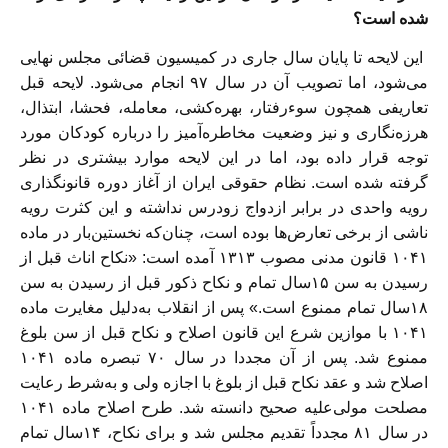
شده است؟
این لایحه تا پایان سال جاری در کمیسیون قضائی مجلس نهایی
می‌شود، اما تصویب آن در سال ۹۷ انجام می‌شود. لایحه قبل
تعاریفی همچون سوءرفتار، بهره‌کشی، معامله، فحشا، ابتذال،
هرزه‌نگاری و نیز وضعیت مخاطره‌آمیز را درباره کودکان مورد
توجه قرار داده بود، اما در این لایحه موارد بیشتری در نظر
گرفته شده است. نظام حقوقی ایران از آغاز دوره قانونگذاری
رویه واحدی در برابر ازدواج زودرس نداشته و این کثرت رویه
ناشی از برخی تعارض‌ها بوده است، چنان‌که نخستین‌بار در ماده
۱۰۴۱ قانون‌ مدنی مصوب ۱۳۱۳ آمده است: «نکاح اناث قبل از
رسیدن به سن ۱۵سال تمام و نکاح ذکور قبل از رسیدن به سن
۱۸سال تمام ممنوع است.» پس از انقلاب به‌دلیل مغایرت ماده
۱۰۴۱ با موازین شرع این قانون اصلاح و نکاح قبل از سن بلوغ
ممنوع شد. پس از آن مجددا در سال ۷۰ تبصره ماده ۱۰۴۱
اصلاح شد و عقد نکاح قبل از بلوغ با اجازه ولی و به‌شرط رعایت
مصلحت مولی‌علیه صحیح دانسته شد. طرح اصلاح ماده ۱۰۴۱
در سال ۸۱ مجدداً تقدیم مجلس شد و برای نکاح، ۱۴سال تمام