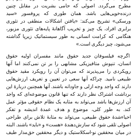
مطرح می‌گردد. اصولی که حامی بشریت در مقابل چنین
درنده‌خویی‌هایی باشد. همان طوری که پروفسور «سید
ورسکی» تشریح می‌کند: «یافتن اشکالات منطقی در تئوری
برابری افراد، یک چیز و تخریب آگاهانۀ پایه‌های تئوری مزبور،
هنگامی که کرامت انسانی به طور سیستماتیک زیرپا گذاشته
می‌شود، چیز دیگری است.»
اگرچه فیلسوفان جدید حقوق مانند مفسران اولیه حقوق
انسان، تنپوش متافیزیکی مشابهی را بر تن نمی‌کنند اما آنها
رویکردی را می‌پذیرند که می‌توان آن را رویکرد مقید حقوق
طبیعی نامید. چراکه آنها سعی در تعیین و تعریف ارزش‌هایی
دارند که واجد وجه ازلی و جاودانه باشند. آنها همچنین دربارۀ این
برداشت اشتراک نظر دارند که تنها قانون موضوعه‌ای که واجد
آن ارزش‌ها باشد می‌تواند به مثابه یک نظام حقوقی مؤثر عمل
کند. به طور کلی، موضوع و هدف عمدۀ اندیشه و تفکر
احیاءشدۀ حقوق طبیعی، می‌تواند به مثابۀ تلاش برای طراحی
اصولی تلقی شود که سازش‌دهندۀ «هست» و «باید» باشند. البته
در میان محققین نو-اسکلاستیک و دیگر محققین حق‌مدار طیف