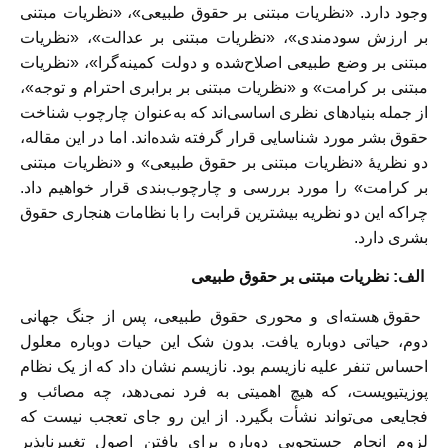
وجود دارد. «نظریات مبتنی بر حقوق طبیعی»، «نظریات مبتنی
بر ارزش سودمندی»، «نظریات مبتنی بر عدالت»، «نظریات
مبتنی بر وضع طبیعی اصلاح‌شده و دولت کمینه‌گرا»، «نظریات
مبتنی بر کرامت» و «نظریات مبتنی بر برابری احترام و توجه»،
از جمله بنیادهای نظری اساسی‌اند که به‌عنوان چارچوب شناخت
حقوق بشر مورد شناسایی قرار گرفته شده‌اند. اما در این مقاله،
دو نظریۀ «نظریات مبتنی بر حقوق طبیعی» و «نظریات مبتنی
بر کرامت» را مورد بررسی و چارچوب‌بندی قرار خواهیم داد.
چراکه این دو نظریه بیشترین قرابت را با نظامات هنجاری حقوق
بشری دارد.
الف: نظریات مبتنی بر حقوق طبیعی
حقوق هسته‌ای و محوری حقوق طبیعی، پس از جنگ جهانی
دوم، حیاتی دوباره یافت. بدون شک این حیات دوباره معلول
احساس تنفر علیه نازیسم بود. نازیسم نشان داد که از یک نظام
پوزیتیویست، که هیچ اهمیتی به فرد نمی‌دهد، چه مصائب و
فجایعی می‌تواند نشأت بگیرد. از این رو جای تعجب نیست که
لزوم انجام جستجویی دوباره برای یافتن اصول تغییرناپذیر