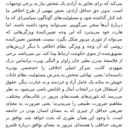
می‌کند که برای تجاوز به آزادی یک شخص نیاز به برخی توجیهات
است. بدون حق حداقل آزادی، بخش مهمی از طرح اخلاقی ما
باید کنار گذاشته شود و مسئولیت‌های گوناگون سیاسی‌ای که ما
دربارۀ آن‌ها سخن می‌گوییم، نمی‌توانند وجود داشته باشند. اما
هارت خود می‌پذیرد که این وجه تعیین‌کنندۀ ویژگی‌هایی که
می‌تواند از تئوری مزبور شکل بگیرد، نیست. همچنین تعیین‌کنند
ه
روشی که آن وجه و ویژگی نظام اخلاقی با دیگر ارزش‌های
تشویق‌شده از سوی حکومت ارتباط پیدا کند، نیز نمی‌باشد. برخی
از فلاسفۀ مدرن نظیر جان راولز و النگی ویرت براساس درک
شهودی کانت، تمرکز اصلی اخلاقی را «شخصی بودن»
دانسته‌اند؛ یعنی، توانایی شخص به پذیرش مسئولیت نظام غایات
خویش به مثابه یک عامل آزاد و خردمند و به عبارت دیگر، حقوق
از استقلال فرد در انتخاب آمال و غایاتش ناشی می‌شود. به نظر
می‌رسد که تئوری‌های هست‌های مزبور در قالب‌های مختلف،
مفاهیم ضرورت طبیعی را می‌پذیرند؛ یعنی ضرورت به معنای
تعریفی حداقل از چیزی که به معنای انسان بودن در جامعه
است. با وجود این همان طوری که بحث خواهد شد، توافق بر
تعریف حداقلی یا هسته‌ای مزبور به معنای توافق دربارۀ قلمرو