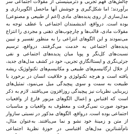
چالش‌های فهم تجربی و دترمینیستی از مقولات اجتماعی سر
بر‌آوردند؛ اما شکل‌گیری و جوشش آنها ماحصل الگوبرداری و
مدل‌سازی از روی پدیده‌های مادی (اعم از طبیعی و مصنوعی)
بوده است. درواقع، اندیشمندان اجتماعی با عطف توجه به
مقولات مادی، قالب‌ها و چارچوب‌های ذهنی و مجردی را انتزاع
می‌نمودند و این الگو‌های انتزاعی را به منظور تفسیر و تبیین
پدیده‌های اجتماعی به خدمت می‌گرفتند. درواقع، ترسیم
نسبت‌های کل‌نگر و پویا میان پدیده‌های اجتماعی و نفی
جزئی‌نگری و ایستا‌انگاریِ تجربی، خود در کشف مدل‌های جدید،
از خلال ارگانیسم‌های طبیعی و مکانیسم‌های تکنولوژیک ریشه
یافته است و هرچه تکنولوژی و خلاقیت انسان در برخورد با
طبیعت به سمت و سوی پیچیدگی میل می‌نمود، تمثیل‌های
زیربنایی نظریات نیز پیچیدگی روزافزون می‌یافتند. لازم به ذکر
است که اقتباس و اِعمال الگوهای مزبور فارغ از واقعیات
موجود صورت نمی‌گرفت و معطوف به واقعیات و مناسبات
اجتماعی بوده است. درواقع، الگوهای مذکور در نسبتی سازوار
از متن و زمینۀ خود نشو و نما می‌یافتند. به‌عنوان مثال،
نام‌آشنا‌ترین مدل‌های اقتباسی در حوزۀ نظریۀ اجتماعی