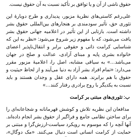
حقوق ناشی از آن و یا توافق بر تأکید نسبت به آن حقوق نیست.
علی‌رغم کاستی‌های نظریۀ مزبور، پدیداری و طرح دوبارۀ این
تئوری حق، تأثیر سودمندی بر هنجارهای بین‌المللی حقوق بشر
داشته است. بازتابی از این تأثیر در اعلامیه جهانی حقوق بشر
یافت می‌شود، که با مفهوم زیر شروع می‌شود: «نظر به این که
شناسایی کرامت ذاتی و حقوقی برابر و انتقال‌ناپذیر اعضای
خانواده بشری پایه و مبنای آزادی، عدالت و صلح در جهان
می‌باشد…» به سیاقی مشابه، اصل را، اعلامیۀ مزبور مقرر
می‌دارد: «تمام افراد بشر آزاد به دنیا می‌آیند و از لحاظ حیثیت و
حقوق با هم برابرند. همه دارای عقل و وجدان هستند و باید
نسبت به یکدیگر با روح برادری رفتار کنند…»
ب: تئوری‌های مبتنی بر کرامت
مدافعان این نظریه تلاش و کوشش قهرمانانه و شجاعانه‌ای را
برای ساختن نظامی جامع و فراگیر از حقوق بشر انجام داده‌اند.
آنها آنچه را که موسوم به رویکرد سیاست-ارزش‌گرا و مبتنی بر
حمایت از کرامت انسانی است دنبال می‌کنند. «مک دوگال»،