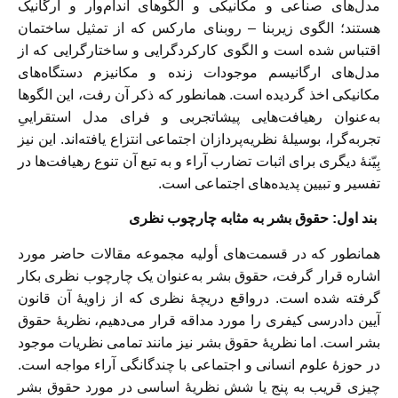
مدل‌های صناعی و مکانیکی و الگو‌های اندام‌وار و ارگانیک
هستند؛ الگوی زیربنا – روبنای مارکس که از تمثیل ساختمان
اقتباس شده است و الگوی کارکردگرایی و ساختارگرایی که از
مدل‌های ارگانیسم موجودات زنده و مکانیزم دستگاه‌های
مکانیکی اخذ گردیده است. همانطور که ذکر آن رفت، این الگو‌ها
به‌عنوان رهیافت‌هایی پیشاتجربی و فرای مدل استقراییِ
تجربه‌گرا، بوسیلۀ نظریه‌پردازان اجتماعی انتزاع یافته‌اند. این نیز
بِیّنۀ دیگری برای اثبات تضارب آراء و به تبع آن تنوع رهیافت‌ها در
تفسیر و تبیین پدیده‌های اجتماعی است.
بند اول: حقوق بشر به مثابه چارچوب نظری
همانطور که در قسمت‌های أوليه مجموعه مقالات حاضر مورد
اشاره قرار گرفت، حقوق بشر به‌عنوان یک چارچوب نظری بکار
گرفته شده است. درواقع دریچۀ نظری که از زاویۀ آن قانون
آیین دادرسی کیفری را مورد مداقه قرار می‌دهیم، نظریۀ حقوق
بشر است. اما نظریۀ حقوق بشر نیز مانند تمامی نظریات موجود
در حوزۀ علوم انسانی و اجتماعی با چندگانگی آراء مواجه است.
چیزی قریب به پنج یا شش نظریۀ اساسی در مورد حقوق بشر