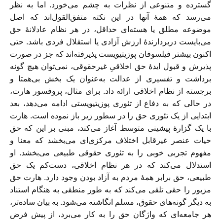
گسترده و متنوعی از نظرات به چشم می‌خورد. اما به نظر
می‌رسد که همۀ آنها در این نکته متفق‌القول‌اند که اصل
موضوعه مطلق یا هسته‌ای حداقل، در هر نظام عادلانۀ حق
می‌بایست دربردارندۀ ارزش آزادی یا استقلال فردی باشد. حتی
اکنون بیشتر فیلسوفان پوزیتیویست پذیرفته‌اند که جز در صورت
پذیرش و قبول ایدۀ حق اخلاقیِ غیرحقوقی، نمی‌توان هیچ گونه
برداشت و تفسیری از عدالت به‌عنوان یک بخش بی‌همتا و
برجسته از نظام اخلاقی ارائه داد. برای مثال، پروفسور هارت،
در حالی که به دفاع از تئوری پوزیتیویستی ادامه می‌دهد، بعد
ابتدایی از یک تئوری حق را در سطور زیر باز نموده است. هارت
با یک گزارۀ پیشینی متوسط آغاز می‌کند، مبنی بر این که حق
حیات عنصر غیرقابل اختلاف مرکزی‌ای می‌بخشد که معنا و
مفهوم تجربی خوبی را به تئوری حقوقی طبیعی می‌بخشد. او
استدلال می‌کند که در هر نظام اخلاقی، دست‌کم یک حق
طبیعی، حق برابر همۀ مردم به آزاد بودن وجود دارد. هارت حق
مزبور را حقی تلقی می‌کند که به طور منطقی به هنگام استناد
به دیگر گونه‌های حقوق، مسلم انگاشته می‌شود. به بیان ساده‌تر،
هر جامعه‌ای که واژگان حق را به کار می‌برد، از پیش فرض