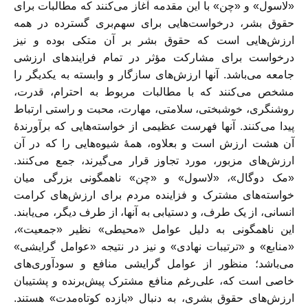
«لاسول» و «چن» با این مقدمه آغاز می‌کنند که مطالبات برای
حقوق بشر، درخواست‌هایی برای سهم‌بری گسترده در همه
ارزش‌هایی است که حقوق بشر بر آن متکی بوده و نیز
درخواست برای مشارکت مؤثر در تمام فرایندهای ارزشی
جامعه می‌باشد. آنها ارزش‌های سازگار و وابسته به یکدیگر را
مشخص می‌کنند که با مطالبات مربوط به احترام، قدرت،
روشنگری، خوشبختی، سلامتی، مهارت، محبت و راستی ارتباط
پیدا می‌کنند. آنها فهرست عظیمی از خواسته‌هایی که برآورندۀ
آن هشت ارزش است و بعلاوه، همۀ شیوه‌هایی را که در آن
ارزش‌های مزبور، مورد تجاوز قرار می‌گیرند، جمع می‌کنند.
«مک دوگال»، «لاسول» و «چن» ناهمگونی بزرگی میان
خواسته‌های مشترک و فزاینده مردم برای ارزش‌های کرامت
انسانی، از یک طرف، و دستیابی به آنها، از طرف دیگر، می‌یابند.
این ناهمگونی به دلیل عوامل «محیطی» نظیر «جمعیت»،
«منابع» و «ترتیبات نهادی» و نیز در نتیجه «عوامل گرایشی»
می‌باشد؛ منظور از عوامل گرایشی منافع و سودآوری‌های
خاصی است که، علی‌رغم منافع مشترک پیش‌برنده و پشتیبان
ارزش‌های حقوق بشری، به دنبال «بازده کوتاه‌مدت» هستند.