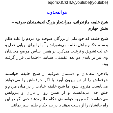
{youtube}eqornXICkHM{/youtube}
هو المجذوب
شیخ خلیفه مازندرانی، میراث‌دار بزرگ اندیشمندان صوفیه –
بخش چهارم
شیخ خليفه که خود یکی از بزرگان صوفیه بود مردم را علیه ظلم
و ستم حکام و اهل ظلمه می‌شوراند و آنها را برای برپایی عدل و
عدالت تشویق و ترغیب می‌کرد. بر همین اساس موضع مخالفان
وی نیز بر پایه‌ی دو بعد عقیدتی، سیاسی-اجتماعی قرار گرفته
بود.
بالاخره معاندان و دشمنان صوفیه از شیخ خليفه خواستند
خرقه‌اش را از تن بیرون آورد یا اگر خرقه‌اش را می‌خواهد
می‌بایست منزوی شود اما شیخ خلیفه عبادت را در میان مردم و
خلق خدا می‌دانست و از همین رو از یاران و پیروانش
می‌خواست که تن به خواسته‌ی حکام ظلم ندهند حتی اگر در این
راه جانشان را از دست بدهند یا در بند حکام ظلم اسیر بمانند.