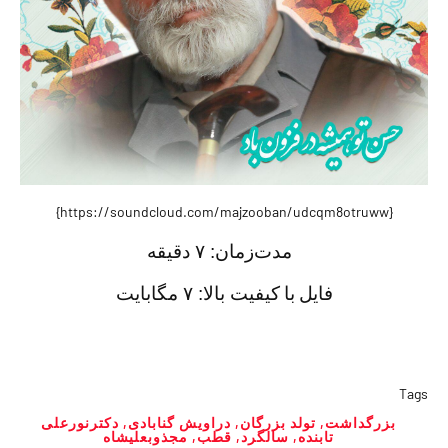
{https://soundcloud.com/majzooban/udcqm8otruww}
مدت‌زمان:
۷ دقيقه
فايل با
کیفیت بالا: ۷ مگابایت
Tags
بزرگداشت
,
تولد بزرگان
,
دراویش گنابادی
,
دکترنورعلی
تابنده
,
سالگرد
,
قطب
,
مجذوبعلیشاه