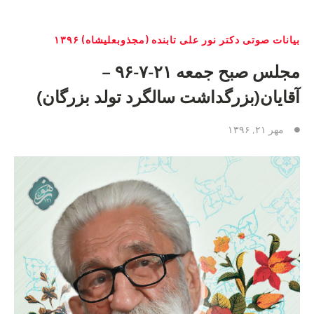
بیانات صوتی دکتر نور علی تابنده (مجذوبعلیشاه) ۱۳۹۶
مجلس صبح جمعه ٢١-٧-٩۶ –
آقایان(بزرگداشت سالگرد تولد بزرگان)
مهر ۲۱, ۱۳۹۶