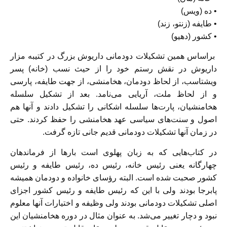
• ده (ویس)
• طایفه (زنتو، زند)
• کشور (دهیو)
براساس همین تشکیلات دودمانی داریوش بزرگ در کتیبه مزار
داریوش در نقش رستم خود را از حیث نسب (خانه) پسر
ویشتاسب، از لحاظ دودمان، هخامنشی، از جهت طایفه، پارسی
و از لحاظ ملت، آریایی می‌نامد. بعد از تشکیل سلسله
هخامنشیان، پارت‌ها سلسله اشکانی را تشکیل دادند و آنها هم
اصول و سنت‌های سیاسی عهد هخامنشی را حفظ کردند. حتی
در زمان آنها تشکیلات دودمانی قدیم جانی تازه گرفت.
در کتاب‌هایی که به زبان پهلوی است بارها از فرماندهان
چهارگانه یعنی رئیس خانه، رئیس ده، رئیس طایفه و رئیس
کشور صحبت شده است. البته رؤسای خانواده و دودمان همیشه
پابرجا بودند ولی با این که رئیس طایفه و رئیس کشور اجزای
اصلی تشکیلات دودمانی بودند ولی وظیفه و اختیارات آنها معلوم
نبود و دچار تغییر می‌شد. به عنوان مثال در دوره هخامنشیان این