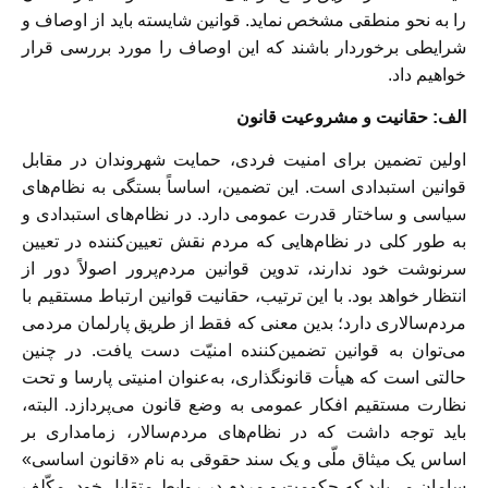
را به نحو منطقی مشخص نماید. قوانین شایسته باید از اوصاف و
شرایطی برخوردار باشند که این اوصاف را مورد بررسی قرار
خواهیم داد.
الف: حقانیت و مشروعیت قانون
اولین تضمین برای امنیت فردی، حمایت شهروندان در مقابل
قوانین استبدادی است. این تضمین، اساساً بستگی به نظام‌های
سیاسی و ساختار قدرت عمومی دارد. در نظام‌های استبدادی و
به طور کلی در نظام‌هایی که مردم نقش تعیین‌کننده در تعیین
سرنوشت خود ندارند، تدوین قوانین مردم‌پرور اصولاً دور از
انتظار خواهد بود. با این ترتیب، حقانیت قوانین ارتباط مستقیم با
مردم‌سالاری دارد؛ بدین معنی که فقط از طریق پارلمان مردمی
می‌توان به قوانین تضمین‌کننده امنیّت دست یافت. در چنین
حالتی است که هیأت قانونگذاری، به‌عنوان امنیتی پارسا و تحت
نظارت مستقیم افکار عمومی به وضع قانون می‌پردازد. البته،
باید توجه داشت که در نظام‌های مردم‌سالار، زمامداری بر
اساس یک میثاق ملّی و یک سند حقوقی به نام «قانون اساسی»
سامان می‌یابد که حکومت و مردم در روابط متقابل خود، مکّلف