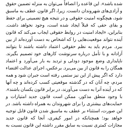
شده باشد». این قاعده را انصافاً می‌توان به منزله تضمین حقوق
و آزادی‌های شهروندان دانست. زیرا، اگر قانون عطف به ماسبق
شود، هیچگونه امنیت حقوقی و در نتیجه هیچ تضمینی برای حفظ
و بقای حقی که قبلاً ایجاد شده است، وجود نخواهد داشت.
بنابراین، «ایجاد امنیت در روابط حقوقی ایجاب می‌کند که قانون
آینده نتواند موقعیت‌هایی را که اشخاص به دست آورده‌اند از بین
ببرد. مردم باید به نظم حقوقی اعتماد داشته باشند تا بتوانند
آزادانه و با تأمل درباره سرنوشت کارهای خود تصمیم بگیرند.
ناپایداری وضع موجود دودلی و تردید به بار می‌آورد و اعتماد
همگان را به قانون از بین می‌برد. برعکس، اجرای عدالت اقتضاء
دارد که اگر پیش از این نیز ستمی رفته است جبران شود و همه
مردم، چه آنان که در گذشته موقعیتی کسب کرده‌اند و چه آنها
که در آینده آنرا به دست می‌آورند، در برابر قانون یکسان باشند».
با وجود منطق مذکور، ممکن است قانون جدید امتیازات و
حمایت‌های بیشتری را برای شهروندان به همراه داشته باشد. در
این صورت، استثناء بر عطف به ماسبق شدن قانون قابل توجیه
خواهد بود؛ همچنانکه در امور کیفری، آنجا که قانون جدید
مجازات کمتری نسبت به سابق مقرر داشته این قانون نسبت به