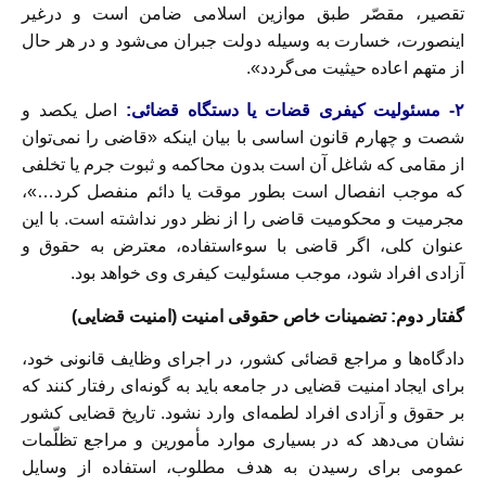
تقصیر، مقصّر طبق موازین اسلامی ضامن است و درغیر
اینصورت، خسارت به وسیله دولت جبران می‌شود و در هر حال
از متهم اعاده حیثیت می‌گردد».
۲- مسئولیت کیفری قضات یا دستگاه قضائی:
اصل یکصد و
شصت و چهارم قانون اساسی با بیان اینکه «قاضی را نمی‌توان
از مقامی که شاغل آن است بدون محاکمه و ثبوت جرم یا تخلفی
که موجب انفصال است بطور موقت یا دائم منفصل کرد…»،
مجرمیت و محکومیت قاضی را از نظر دور نداشته است. با این
عنوان کلی، اگر قاضی با سوءاستفاده، معترض به حقوق و
آزادی افراد شود، موجب مسئولیت کیفری وی خواهد بود.
گفتار دوم: تضمینات خاص حقوقی امنیت (امنیت قضایی)
دادگاه‌ها و مراجع قضائی کشور، در اجرای وظایف قانونی خود،
برای ایجاد امنیت قضایی در جامعه باید به گونه‌ای رفتار کنند که
بر حقوق و آزادی افراد لطمه‌ای وارد نشود. تاریخ قضایی کشور
نشان می‌دهد که در بسیاری موارد مأمورین و مراجع تظلّمات
عمومی برای رسیدن به هدف مطلوب، استفاده از وسایل