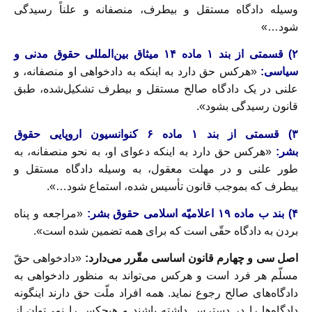
وسیله دادگاه مستقل و بیطرف، منصفانه و علناً رسیدگی
شود…»
۲) قسمتی از بند ۱ ماده ۱۴ میثاق بین‌المللی حقوق مدنی و
سیاسی:
«هرکس حق دارد به اینکه به دادخواهی او منصفانه، و
علنی در یک دادگاه صالح مستقل و بیطرف تشکیل‌شده، طبق
قانون رسیدگی بشود».
۳) قسمتی از بند ۱ ماده ۶ کنوانسیون اروپایی حقوق
بشر:
«هرکس حق دارد به اینکه دعوای او، به نحو منصفانه، به
طور علنی و در مهلت معقول، به وسیله دادگاه مستقل و
بیطرف که بموجب قانون تأسیس شده، استماع شود…».
۴) بند ب ماده ۱۹ اعلامیّه اسلامی حقوق بشر:
«مراجعه و پناه
بردن به دادگاه حقّی است که برای همه تضمین شده است».
اصل سی و چهارم قانون اساسی مقّرر می‌دارد:
«دادخواهی حقّ
مسلّم هر فرد است و هرکس می‌تواند به منظور دادخواهی به
دادگاه‌های صالح رجوع نماید. همه افراد ملّت حق دارند اینگونه
دادگاه‌ها را در دسترس داشته باشند و هیچکس را نمی‌توان از