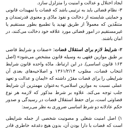
ایجاد اختلال و عدالت و امنیت را متزلزل سازد.
۳- نظام قضائی باید به ترتیبی باشد که قضات با تمهیدات قانونی
و حمایتی شایسته از دخالت و نفوذ مادّی و معنوی قدرتمندان و
متنفّذین که معمولاً از طریق تهدید یا تطمیع بطور مستقیم یا
غیرمستقیم در امور قضائی مورد علاقه خود دخالت می‌کنند، در
امان باشند.
۲- شرایط لازم برای استقلال قضات:
«صفات و شرایط قاضی
بر طبق موازین فقهی به وسیله قانون مشخص می‌شود» (اصل
۱۶۳ قانون اساسی). در این ارتباط، مادّه واحده قانون شرایط
انتخاب قضات، مصّوب ۱۳۶۱/۲/۱۴ و اصلاحیه‌های بعدی آن
شرایطی را برای قضات مقرّر داشته که «ایمان و عدالت و تعهد
عملی نسبت به موازین اسلامی» به‌عنوان مهمترین آن شرایط
جلب توجه می‌کند. علاوه بر شرط مذکور که لازمه هر نوع
قضاوتی است، برای حفظ استقلال قضات در رسیدگی و صدور
حکم عادلانه دو شرط اساسی ضروری به نظر می‌رسد:
۱) اصل امنیت شغلی و مصونیت شخصی از جمله شرایطی
است که قضات با دارا بودن آن، بدون هیچ دغدغه خاطری قادر