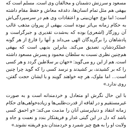
مسعود و سرزنش دشمنان و مخالفان وی است. مسلم است كه
بيهقی هم مثل تمام انسان‌ها، دغدغه معاش و حفظ مقام داشته
است؛ اما نوع جهان‌بينی و اعتقادات وی هم در سرسپردگی‌اش
به حكام زمانه بی‌اثر نبوده است. بيهقی از پيروان مذهب غالب
آن روزگار (اشعری) بوده كه به‌شدت تقديری و جبرگراست و
پادشاهان را برگزيدگان الهی می‌داند و آنها را فارغ از هر گونه
عملكردشان، تصديق می‌كند. بنابراين بديهی است كه بيهقی
هم‌چنين نظری نسبت به سلطان محمود و پسرش مسعود داشته
است. هم از اين رو می‌گويد: «جهان بر سلاطين گردد و هر كسی
را كه بر كشيدند، بر كشيدند و نرسد كسی را كه گويد چرا چنين
است… اما ملوک، هر چه خواهند گويند و با ايشان حجت گفتن،
روی ندارد.»
با اين حال نگرش او متعادل و خردمندانه است و به صورت
غيرمستقيم و در لفافه از قدرت‌طلبی‌ها و زياده‌خواهی‌های حكام
زمانه انتقاد و دنياپرستی آنان را مذمت می‌كند: «و احمق كسی
باشد كه دل در اين گيتی غدار و فريفتكار بندد و نعمت و جاه و
ولايت او را به هيچ چيز شمرد و خردمندان بدو فريفته نشوند.»