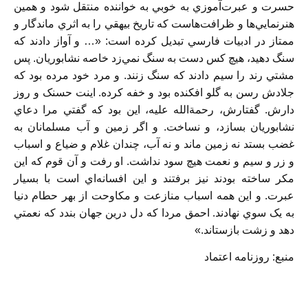
حسرت و عبرت‌آموزي به خوبي به خواننده منتقل شود و همين
هنرنمايي‌ها و ظرافت‌هاست كه تاريخ بيهقي را به اثري ماندگار و
ممتاز در ادبيات فارسي تبديل كرده است: «… و آواز دادند كه
سنگ دهيد، هيچ كس دست به سنگ نمي‌زد خاصه نشابوريان. پس
مشتي رند را سيم دادند كه سنگ زنند. و مرد خود مرده بود كه
جلادش رسن به گلو افكنده بود و خفه كرده. اينت حسنک و روز
دارش. گفتارش، رحمةالله عليه، اين بود كه گفتي مرا دعاي
نشابوريان بسازد، و نساخت. و اگر زمين و آب مسلمانان به
غضب بستد نه زمين ماند و نه آب، چندان غلام و ضياع و اسباب
و زر و سيم و نعمت هيچ سود نداشت. او رفت و آن قوم كه اين
مكر ساخته بودند نيز برفتند و اين افسانه‌اي است با بسيار
عبرت. و اين همه اسباب منازعت و مكاوحت از بهر حطام دنيا
به يک سوي نهادند. احمق مردا كه دل درين جهان بندد كه نعمتي
دهد و زشت بازستاند.»
منبع: روزنامه اعتماد