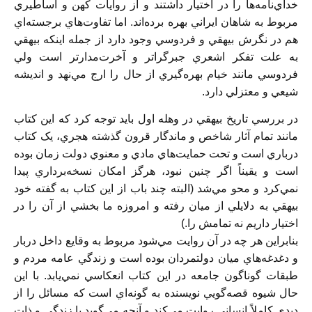
خداي‌نامه‌ها را در اختيار داشتند و از روايات كهن و اساطيري
مربوط به شاهان ايراني بهره برده‌اند. اما تفاوت‌هاي برجسته‌‌اي
هم در نگرش بيهقي و فردوسي وجود دارد از جمله اينكه بيهقي
به علت تفكر اشعري جبرگراتر و آخرت‌مدارتر است ولي
فردوسي مانند خيام بهره‌گيري از حال را ارج مي‌نهد و انديشه
شيعي و معتزلي دارد.
در بررسي تاريخ بيهقي در وهله اول بايد توجه كرد كه اين كتاب
مانند تمام آثار شاخص و ماندگار قرون گذشته هجري، يک كتاب
درباري است و تحت حمايت‌هاي مادي و معنوي دولت زمان بوده
است و يقيناً اگر چنين نبود، هرگز امكان نسخه‌برداري پيدا
نمي‌كرد و محو مي‌شد (البته چند باب از اين كتاب به گفته خود
بيهقي به دلايلي از ميان رفته و امروزه ما بخشي از آن را در
اختيار داريم نه تمامش را.)
بنابراين هر چه در آن روايت مي‌شود مربوط به وقايع داخل دربار
و دغدغه‌هاي ميان دولتمردان بوده است و زندگي عامه مردم و
طبقات گوناگون جامعه در اين كتاب انعكاسي نمي‌يابد. با اين
حال شيوه قصه‌گويي نويسنده به گونه‌اي است كه مسائل را از
ديدي كاملاً انساني روايت مي‌كند و آنچه مي‌گويد با زندگي و ذات