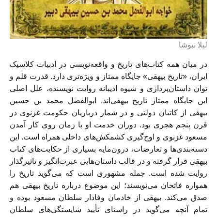
ليلا نيوشا
در ميان همه كتاب‌های تاريخ و واقعه‌نويسی در ادبيات كلاسيک
ايران، «تاريخ بيهقی» جايگاه ممتاز و ويژه‌تری دارد. قدرت قلم و
توان داستان‌پردازی و شيوه اديبانه روايت نويسنده، علل اصلی
اين جايگاه ممتاز تاريخ بيهقی‌اند. ابوالفضل محمد بن حسين
بيهقی از كاتبان دولتی و در شمار درباريان حكومت غزنوی در
قرن پنجم هجری بود. دوران خدمت او با زمان روی كار آمدن
مسعود غزنوی و اوج‌گيری كشمكش‌های داخلی همراه است. اين
دسته‌بندی‌ها و تعارضات، درون‌مايه بسياری از حكايت‌های كتاب
بيهقی قرار گرفته و در قالب داستان‌هايی عبرت‌انگيز و تاثيرگذار
روايت شده است. جمله مشهوری است كه می‌گويد تاريخ را
همواره فاتحان می‌نويسند؛ اين موضوع درباره تاريخ بيهقی هم
صدق می‌كند. بيهقی از خادمان وفادار سلطان مسعود بوده و
تمام آنچه می‌گويد در راستای تأييد شايستگی‌های سلطان