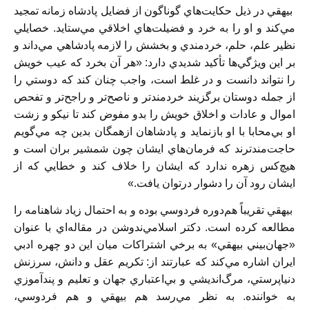
بيهقي در ذيل حكايت‌هاي گوناگون از فضايل پادشاه زمانه تمجيد
مي‌كند و او را به خرد و فضيلت‌هاي اخلاقي مي‌ستايد. خصايلي
نظير علم، حلم، خردمندي و بخشش را لازمه پادشاهي مي‌داند و
بر اين ويژگي‌ها تأكيد شديدي دارد: «هر آن بخرد كه عيب خويش
را نتواند دانست و در غلط است، واجب چنان كند كه دوستي را
از جمله دوستان برگزيند خردمندتر و ناصح‌تر و راجح‌تر و تفحص
اموال و عادات و اخلاق خويش را بدو مفوض كند تا نيكو و زشت
او بي‌محابا با او بازنمايد و پادشاهان ازهمگان بدين چه مي‌گويم
حاجت‌مندترند كه فرمان‌هاي ايشان چون شمشير بران است و
هيچ‌كس زهره ندارد كه ايشان را خلاف كند و خطايي كه از
ايشان رود آن را دشوار درتوان يافت.»
بيهقي تقريباً هم‌دوره فردوسي بوده و به احتمال زياد شاهنامه را
مطالعه كرده است. دكتر اسلامي‌ندوشن در مقاله‌اي با عنوان
«جهان‌بيني بيهقي» به برخي اشتراكات ميان اين دو چهره ادبي
ايران اشاره مي‌كند كه عبارتند از: تكريم عقل و دانش، سرزنش
دنياپرستي، مرگ‌انديشي و بي‌اعتباري جهان و تعليم و پندآموزي
به خواننده. به نظر مي‌رسد هم بيهقي و هم فردوسي،