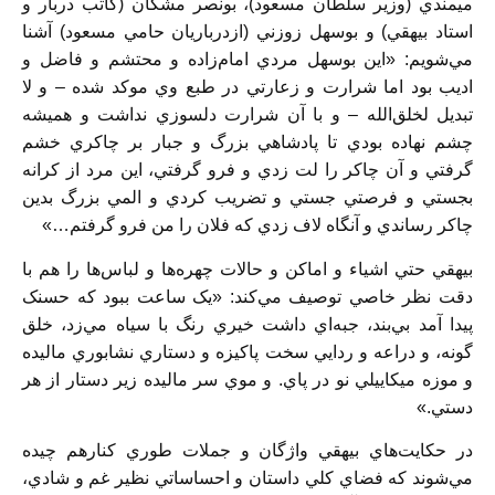
ميمندي (وزير سلطان مسعود)، بونصر مشكان (كاتب دربار و
استاد بيهقي) و بوسهل زوزني (ازدرباريان حامي مسعود) آشنا
مي‌شويم: «اين بوسهل مردي امام‌زاده و محتشم و فاضل و
اديب بود اما شرارت و زعارتي در طبع وي موكد شده – و لا
تبديل لخلق‌الله – و با آن شرارت دلسوزي نداشت و هميشه
چشم نهاده بودي تا پادشاهي بزرگ و جبار بر چاكري خشم
گرفتي و آن چاكر را لت زدي و فرو گرفتي، اين مرد از كرانه
بجستي و فرصتي جستي و تضريب كردي و المي بزرگ بدين
چاكر رساندي و آنگاه لاف زدي كه فلان را من فرو گرفتم…»
بيهقي حتي اشياء و اماكن و حالات چهره‌ها و لباس‌ها را هم با
دقت نظر خاصي توصيف مي‌كند: «يک ساعت ببود كه حسنک
پيدا آمد بي‌بند، جبه‌اي داشت خيري رنگ با سياه مي‌زد، خلق
گونه، و دراعه و ردايي سخت پاكيزه و دستاري نشابوري ماليده
و موزه ميكاييلي نو در پاي. و موي سر ماليده زير دستار از هر
دستي.»
در حكايت‌هاي بيهقي واژگان و جملات طوري كنارهم چيده
مي‌شوند كه فضاي كلي داستان و احساساتي نظير غم و شادي،