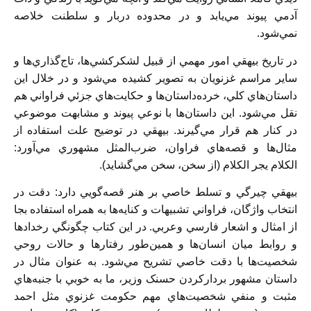
آدمي پيوند مي‌يابد و در محدوده دربار و سلطنت خلاصه
نمي‌شود.
در تاريخ بيهقي امور مهمي از قبيل لشكركشي‌ها، تاج‌گذاري‌ها و
ساير مراسم غزنويان به تصوير كشيده مي‌شود و در خلال اين
داستان‌هاي كلي، خرده‌داستان‌ها و حكايت‌هاي جزئي فراواني هم
نقل مي‌شود. اين داستان‌ها با نوعي پيوند و مشابهت موضوعي
در كنار هم قرار مي‌گيرند. بيهقي در توضيح علت استفاده از
مثال‌ها و قصه‌هاي فراوان، ضرب‌المثل مشهوري مي‌آورد:
الكلام يجر الكلام (از سخن، سخن مي‌گشايد).
بيهقي چيرگي و تسلط خاصي بر هنر قصه‌گويي دارد: دقت در
انتخاب واژگان، فراواني تشبيهات و كنايه‌ها به همراه استفاده بجا
از امثال و اشعار فارسي وعربي. در اين كتاب چگونگي رخدادها
و روابط ميان انسان‌ها و همين‌طور رفتارها و حالات روحي
شخصيت‌ها با دقت خاصي تشريح مي‌شود. به عنوان مثال در
داستان مشهور برداركردن حسنک وزير، ما به خوبي با جنبه‌هاي
مثبت و منفي شخصيت‌هاي مهم حكومت غزنوي مثل احمد