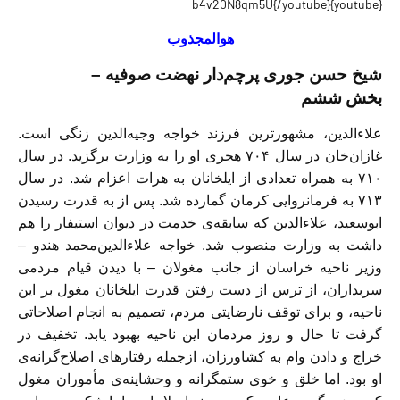
{youtube}b4v20N8qm5U{/youtube}
هوالمجذوب
شیخ حسن جوری پرچم‌دار نهضت صوفیه –
بخش
ششم
علاءالدین، مشهورترین فرزند خواجه وجیه‌الدین زنگی است.
غازان‌خان در سال ۷۰۴ هجری او را به وزارت برگزید. در سال
۷۱۰ به همراه تعدادی از ایلخانان به هرات اعزام شد. در سال
۷۱۳ به فرمانروایی کرمان گمارده شد. پس از به قدرت رسیدن
ابوسعید، علاءالدین که سابقه‌ی خدمت در دیوان استیفار را هم
داشت به وزارت منصوب شد. خواجه علاءالدین‌محمد هندو –
وزیر ناحیه خراسان از جانب مغولان – با دیدن قیام مردمی
سربداران، از ترس از دست رفتن قدرت ایلخانان مغول بر این
ناحیه، و برای توقف نارضایتی مردم، تصمیم به انجام اصلاحاتی
گرفت تا حال و روز مردمان این ناحیه بهبود یابد. تخفیف در
خراج و دادن وام به کشاورزان، ازجمله رفتارهای اصلاح‌گرانه‌ی
او بود. اما خلق و خوی ستمگرانه و وحشاینه‌ی مأموران مغول