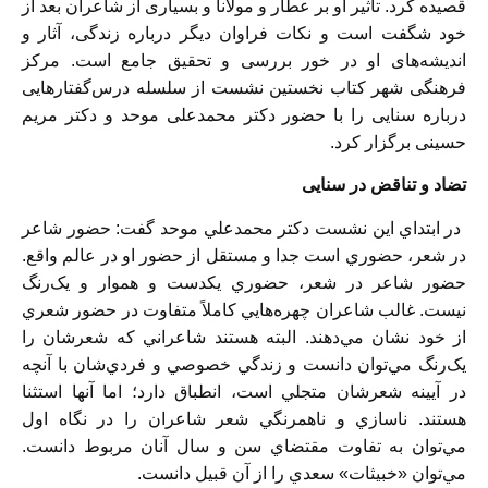
قصيده کرد. تأثير او بر عطار و مولانا و بسياری از شاعران بعد از
خود شگفت ‌است و نکات فراوان ديگر درباره زندگی، آثار و
انديشه‌های او در خور بررسی و تحقيق جامع است. مرکز
فرهنگی شهر کتاب نخستين نشست از سلسله درس‌گفتارهايی
درباره سنايی را با حضور دکتر محمدعلی موحد و دکتر مريم
حسينی برگزار کرد.
تضاد و تناقض در سنايی
در ابتداي اين نشست دکتر محمدعلي موحد گفت: حضور شاعر
در شعر، حضوري است جدا و مستقل از حضور او در عالم واقع.
حضور شاعر در شعر، حضوري يکدست و هموار و يک‌رنگ
نيست. غالب شاعران چهره‌هايي کاملاً متفاوت در حضور شعري
از خود نشان مي‌دهند. البته هستند شاعراني که شعرشان را
يک‌رنگ مي‌توان دانست و زندگي خصوصي و فردي‌شان با آنچه
در آيينه شعرشان متجلي است، انطباق دارد؛ اما آنها استثنا
هستند. ناسازي و ناهمرنگي شعر شاعران را در نگاه اول
مي‌توان به تفاوت مقتضاي سن و سال آنان مربوط دانست.
مي‌توان «خبيثات» سعدي را از آن قبيل دانست.