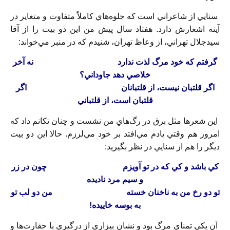
سنايي از شاعراني است که جلوه‌هاي کاملاً متفاوت و متغاير در
آينه اشعارش دارد. هفتاد سال پيش من اين دو بيت را از آقا
سيدجلال تهراني، از وعاظ تهران، شنيدم که در منبر مي‌خواند:
گرفتم که خود مرگ لذت ندارد
نه آخر
خلاصي دهد جاوداني؟
اگر قلتبان نيست، از قلتبانان
اگر
قلتبان است، از قلتباني
اين شعر‌ها مثل برق در رگ‌هاي من نشست و چنان تکانم داد که
امروز هم وقتي يادم مي‌افتد بر خود مي‌لرزم. حالا اين دو بيت
ديگر را هم از سنايي در نظر بگيريد:
کي باشد و کي که در تو آويزم
چون در زر
و سيم مرد ناديده
تو دو رخ من به ناخنان خسته
من دو لب تو
به بوسه خاييده!
آن يکي تمناي مرگ بود و نشان بيزاري از درگيري با حقارت‌ها و