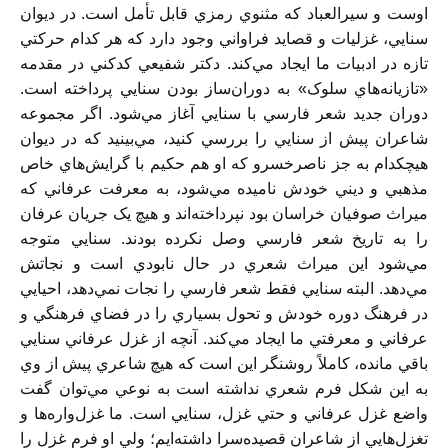
اوست و سيرالعباد که مثنوي رمزي قابل تأمل است. در ديوان
سنايي، غزليات و قصايد فراواني وجود دارد که هر کدام حرکتي
تازه در ادبيات ما ايجاد مي‌کند. دکتر شفيعي‌ کدکني در مقدمه
«تازيانه‌هاي سلوک» به دوران‌ساز بودن سنايي پرداخته است.
دوران جديد شعر فارسي با سنايي آغاز مي‌شود. اگر مجموعه
شاعران پيش از سنايي را بررسي کنيد، مي‌بينيد که در ديوان
هيچکدام به جز ناصرخسرو که او هم حکيم با گرايش‌هاي خاص
مذهبي و ديني خودش ناميده مي‌شود، به معرفت عرفاني که
ميراث صوفيان خراسان بود نپرداخته‌اند و هيچ يک جريان عرفان
را به تاريخ شعر فارسي وصل نکرده بودند. سنايي متوجه
مي‌شود اين ميراث شعري در حال نابودي است و نجاتش
مي‌دهد. البته سنايي فقط شعر فارسي را نجات نمي‌دهد، احيايي
در فرهنگ دوره خودش و تحول بسياري را در فضاي فرهنگي و
عرفاني و معرفتي ما ايجاد مي‌کند. آنچه از غزل عرفاني سنايي
باقي مانده، کاملاً روشنگر اين است که هيچ شاعري پيش از وي
به اين شکل فرم شعري نداشته است به نوعي مي‌توان گفت
واضع غزل عرفاني و حتي غزل، سنايي است. ما غزل‌واره‌ها و
تغزل‌هايي از شاعران قصيده‌سرا داشته‌ايم؛ ولي او فرم غزل را