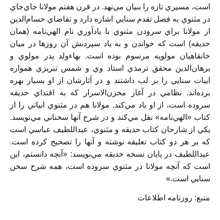
است، مسيري تازه را بنيان مي‌‌نهد. در قرن هفتم مولانا جاي‌جاي
در مثنوي به فضل تقدم سنايي اشاره دارد و تقاضاي حسام‌الدين
از مولانا براي سرودن مثنوي با يادآوري نام الهي‌نامه (همان
حديقه) است که خواندن و به ياد سپردنش آن روزها در ميان
خانقاهيان مولويه مرسوم بوده است. بهاءولد پدر مولوي و
برهان‌الد‌ين محقق‌ ترمذي استاد وي و شمس تبريزي همواره
ابيات سنايي را بر لب داشتند و در آثارشان از او بسيار بهره
برده‌اند. نظامي در آغاز مخزن‌الاسرار که به اقتداي حديقه
سروده است، از او ياد مي‌کند. مولانا هم در مثنوي ابياتي را از
کتاب «الهي‌نامه» نقل مي‌کند و در شرح آنها سخناني مي‌نويسد.
يکي از شارحان کتاب حديقه و مثنوي، عبداللطيف عباسي است
که بر هر دو کتاب تعليقه نوشته و آنها را تصحيح کرده است.
عبداللطيف در پايان نسخه حديقه مي‌نويسد: «آنچه دانستم، اين
است که آنچه مولانا در مثنوي سروده است، همه شرح سخن
سنايي است.»
منبع: روزنامه اطلاعات