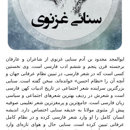
ابوالمجد مجدود بن آدم سنايی غزنوی از شاعران و عارفان
برجسته قرن پنجم و ششم ادب فارسی است. وی نخستين
کسی است که در شعر فارسی، در تبيين نظام عرفانی جهان و
آنچه آن را «نظام احسن» خوانده‌اند، سخن گفته است. سنايی
بزرگترين سراينده شعر اجتماعی در تاريخ ادبيات کهن فارسی
است و شعرش در رديف بهترين شعرهای اجتماعی و سياسی
زبان فارسی است. جامع‌ترين و پرمغزترين شعر تعليمی صوفيه
پيش از مثنوی مولانا به حديقه سنايی اختصاص دارد. انديشه
انسان کامل را او وارد شعر فارسی کرده و در نظام کامل
عرفانی تبيين کرده است. سنايی حال و هوای تازه‌ای وارد