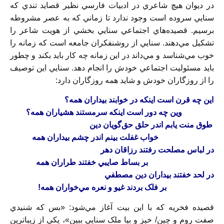
در ديوان هيچ شاعري در ادبيات فارسي نظير قصايد تندي که
سنايي سروده است وجود ندارد تا زماني که به عصر مشروطه
برسيم. قصيده‌هاي اجتماعي سنايي بخشي از هويت شاعر را
تشکيل مي‌دهند. سنايي از روشنفکران جامعه است که زمانه‌ را
خوب مي‌شناسد و مي‌داند در اين زمانه چه کار بايد بکند و چطور
بايد مسئوليت اجتماعي خودش را انجام دهد. سنايي اين توصيف
را از روزگاران خودش و شايد همه روزگاران دارد:
اين چه قرن است اينکه در خوابند بيداران همه؟
وين چه دور است اينکه سرمستند هشياران همه؟
طوق منت يابم اندر حلق حق‌گويان دين
خواب غفلت بينم اندر چشم بيداران همه
در لباس مصلحت رفتند رزاقان دهر
بر بساط صايبي خفتند طراران همه
در لحد خفتند بيداران دين مصطفي
بر فلک بردند غيو و نعره مي‌خواران همه!
قصيده فخريه ‌که با اين بيت آغاز مي‌شود: «بس که شنيدي
صفت روم و چين/ خيز و بيا ملک سنايي ببين»، يکي از زيباترين