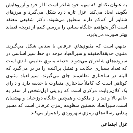
به عنوان تکه‌اي که سهم خود شاعر است تا از خود و آرزوهايش
بگويد، ايجاد مي‌کند. غزل تازه دارد شکل مي‌گيرد و مرزهاي
شناور آن کم‌کم دارند منطبق مي‌شوند. دکتر شفيعي معتقد
است اگر بخواهيم جايگاه سنايي را بررسي کنيم از دريچه قصايد
بهتر صورت مي‌پذيرد.
بديهي است که مثنوي‌هاي عرفاني با سنايي شکل مي‌گيرند.
مثنوي حديقةالحقيقه و سيرالعباد موجد دو خط سير اساسي در
سروده‌هاي شاعران مي‌شوند. حديقه مثنوي تعليمي بلندي است
که تعداد بسياري حکايت و تمثيل پراکنده را در بر مي‌گيرد که
البته در ساختاري نظام‌مند جاي مي‌گيرند. سيرالعباد مثنوي
کوتاهي است که کاملاً ساختاري متفاوت با حديقه دارد و داراي
يک کلان‌روايت مرکزي است که روايتي اول‌شخص از سفر به
عالم بالا و ديدار از ملکوت و همچنين جايگاه دوزخيان و بهشتيان
است. سيرالعباد نخستين منظومه رمزي عرفاني است که مسير
پيدايي رساله‌هاي رمزي سهروردي را هموار مي‌کند.
غزل اجتماعی