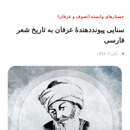
جستارهای وابسته (تصوف و عرفان)
سنايی پيونددهندهٔ عرفان به تاريخ شعر
فارسی
آبان ۲, ۱۳۹۶