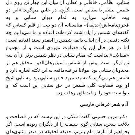
سنايي، نظامي، خاقاني و عطار. از ميان اين چهار تن روي دل
شمس بيشتر با سنايي است، اگرچه در جايي مي‌گويد: «اين دو
بيت خاقاني مي‌ارزد به تمام ديوان سنايي و به
فخري‌نامه‌اش(حديقه)» متاسفانه آن دو بيت از قلم کساني که
گفته‌هاي شمس را يادداشت‌ کرده‌اند، افتاده و ما نمي‌دانيم چه
نکته دقيقي در آن ابيات ذائقه شمس را اينقدر پسند افتاده است؛
اما در هر حال اين يک قضاوت موردي است و از مجموع
«مقالات» پيداست که مقام سنايي در نظر شمس برتر از آن سه
تن ديگر است. پيش از شمس، سيدبرهان‌الدين محقق هم از
مجذوبان سنايي بود. مولانا در فيه‌مافيه به اين نکته اشاره دارد و
شمس هم مي‌گويد که سيد، مريد خاص سنايي بود و سنايي شيخ
او بود. قضاوت کلي شمس در حق سنايي اين است که او
نتوانست خود را از قيد تلوّن رها سازد.
آدم شعر عرفانی فارسی
دکتر مريم حسيني گفت: شکي در اين نيست که در فصاحت و
بلاغت سخن، سنايي گوي سبقت را از ديگران ربوده است. اگر
بخواهيم از آثارش نام ببريم، حديقةالحقيقه در صدر مثنوي‌هاي