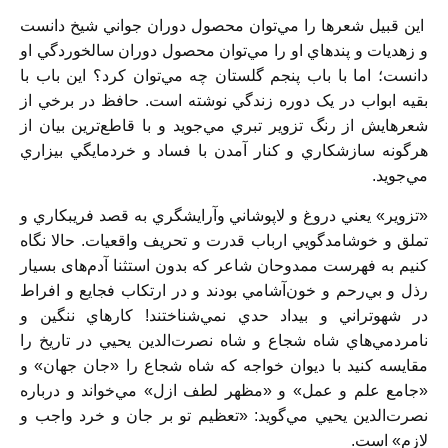
اين قبيل شعرها را مي‌توان محصول دوران جواني شيخ دانست
و زهديات و پندهاي او را مي‌توان محصول دوران سالخوردگي او
دانست؛ اما با باب پنجم گلستان چه مي‌توان کرد؟ اين باب با
بقيه ابواب در يک دوره زندگي نوشته است. حافظ در برخي از
شعرهايش از رنگ تزوير تبري مي‌‌جويد و با قاطع‌ترين بيان از
هر‌گونه سازشکاري و کنار آمدن با فساد و خردمايگي بيزاري
مي‌جويد.
«تزوير» يعني دروغ و لاپوشاني وآرايشگري به قصد فريبکاري و
تملق و خوشامدگويي ارباب قدرت و تحريف واقعيات. حالا نگاه
کنيم به فهرست ممدوحان شاعر که بدون استثنا آدم‌های بسيار
رذل و بي‌رحم و خون‌آشامي بودند و در ارتکاب فجايع و افراط
در شهوتراني و بيداد حدي نمي‌شناختند! کارهاي ننگين و
نامردمي‌هاي شاه شجاع و شاه نصرت‌الدين يحيي در تاريخ را
مقايسه کنيد با ديوان خواجه که شاه شجاع را «جان جهان» و
«جامع علم و عمل» و «مظهر لطف ازل» مي‌خواند و درباره
نصرت‌الدين يحيي مي‌گويد: «تعظيم تو بر جان و خرد واجب و
لازم» است.