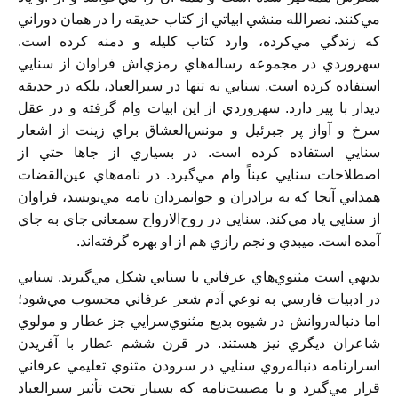
مي‌کنند. نصرالله منشي ابياتي از کتاب حديقه را در همان دوراني
که زندگي مي‌کرده، وارد کتاب کليله و دمنه کرده است.
سهروردي در مجموعه رساله‌هاي رمزي‌اش فراوان از سنايي
استفاده کرده است. سنايي نه تنها در سيرالعباد، بلکه در حديقه
ديدار با پير دارد. سهروردي از اين ابيات وام گرفته و در عقل
سرخ و آواز پر جبرئيل و مونس‌العشاق براي زينت از اشعار
سنايي استفاده کرده است. در بسياري از جاها حتي از
اصطلاحات سنايي عيناً وام مي‌گيرد. در نامه‌هاي عين‌القضات
همداني آنجا که به برادران و جوانمردان نامه مي‌نويسد، فراوان
از سنايي ياد مي‌کند. سنايي در روح‌الارواح سمعاني جاي به جاي
آمده است. ميبدي و نجم‌ رازي هم از او بهره گرفته‌اند.
بديهي است مثنوي‌هاي عرفاني با سنايي شکل مي‌گيرند. سنايي
در ادبيات فارسي به نوعي آدم شعر عرفاني محسوب مي‌شود؛
اما دنباله‌روانش در شيوه بديع مثنوي‌سرايي جز عطار و مولوي
شاعران ديگري نيز هستند. در قرن ششم عطار با آفريدن
اسرارنامه دنباله‌روي سنايي در سرودن مثنوي تعليمي عرفاني
قرار مي‌گيرد و با مصيبت‌نامه که بسيار تحت‌ تأثير سيرالعباد