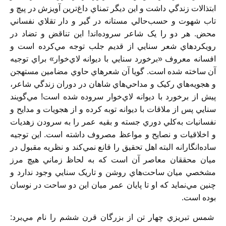
ابتذالات زندگي داشت و اين ديگر تمناي داغ‌ترين آويزش در پيچ و
تاب شهوت و حسب‌حالي مستانه در گير‌ و دار تقلاي نفساني
محض. هر دو را يک شاعر سروده‌اند! اين تناقض و تضاد در
رويکردهاي شعر سنايي از قديم جلب توجه مي‌کرده است و
افسانه معروف «برخورد سنايي با ديوانه لاي‌خوار» براي توجيه
آن ساخته شده است. گويا آن شعرهاي حاوي مضامين مستهجن
و هجويه‌هاي رکيک و مداحي‌هاي شاهان در دوران زندگي شاعر،
پيش از برخورد با ديوانه لاي‌خوار سروده شده است! مي‌گويند
سنايي پس از ملاقات با ديوانه توبه کرده و از هجويات و مدايح و
نفسانيات به‌کلي دوري جسته و بقيه عمر را به سرودن زهديات
و اخلاقيات و نصايح و مواعظ مصروف داشته است. اين توجيه
ساده‌انگارانه البته اهل تحقيق را قانع نمي‌کند و نظريه مقبول در
ميان محققان معاصر آن است که به لحاظ زماني هيچ مرز
مشخصي ميان ساحت‌هاي روشن و تاريک سنايي وجود ندارد و
چنين مي‌نمايد که او تا پايان عمر ميان اين دو ساحت در نوسان
بوده است.
شمس تبريزي چهار تن از بزرگان قرن ششم را نام مي‌برد: