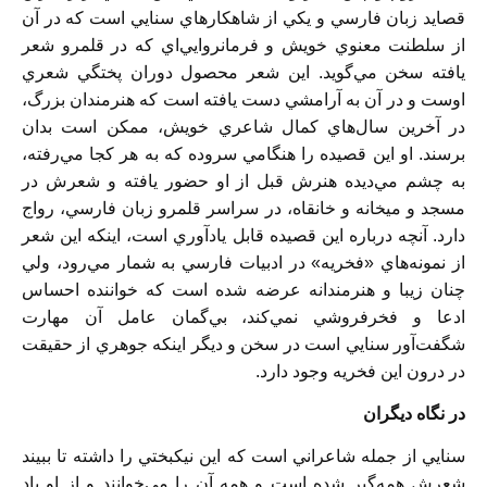
قصايد زبان فارسي و يکي از شاهکارهاي سنايي است که در آن
از سلطنت معنوي خويش و فرمانروايي‌اي که در قلمرو شعر
يافته سخن مي‌گويد. اين شعر محصول دوران پختگي شعري
اوست و در ‌آن به آرامشي دست يافته ‌است که هنرمندان بزرگ،
در آخرين سال‌هاي کمال شاعري خويش، ممکن است بدان
برسند. او اين قصيده را هنگامي سروده که به هر کجا مي‌رفته،
به چشم مي‌ديده هنرش قبل از او حضور يافته و شعرش در
مسجد و ميخانه و خانقاه، در سراسر قلمرو زبان فارسي، رواج
دارد. آنچه درباره اين قصيده قابل يادآوري است، اينکه اين شعر
از نمونه‌هاي «فخريه» در ادبيات فارسي به شمار مي‌رود، ولي
چنان زيبا و هنرمندانه عرضه شده است که خواننده احساس
ادعا و فخرفروشي نمي‌کند، بي‌گمان عامل آن مهارت
شگفت‌آور سنايي است در سخن و ديگر اينکه جوهري از حقيقت
در درون اين فخريه وجود دارد.
در نگاه ديگران
سنايي از جمله شاعراني است که اين نيکبختي را داشته تا ببيند
شعرش همه‌گير شده است و همه آن را مي‌خوانند و از او ياد