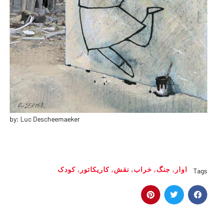
by: Luc Descheemaeker
اوار
,
جنگ
,
خراب
,
نقش
,
کاریکاتور
,
کودک
Tags