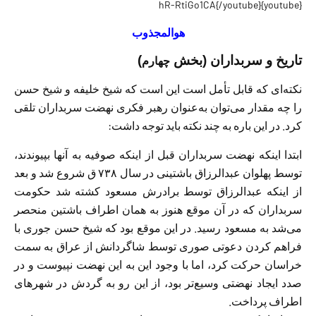
{youtube}hR-RtiGo1CA{/youtube}
هوالمجذوب
تاریخ و سربداران (بخش
)
چهارم
نكته‌ای که قابل تأمل است اين است كه شيخ خليفه و شيخ‌ حسن
را چه مقدار می‌توان به‌عنوان رهبر فكری نهضت سربداران تلقی
كرد. در اين باره به چند نكته بايد توجه داشت:
ابتدا اينكه نهضت سربداران قبل از اينكه صوفيه به آنها بپيوندند،
توسط پهلوان عبدالرزاق باشتينی در سال ۷۳۸ ق شروع شد و بعد
از اينكه عبدالرزاق توسط برادرش مسعود كشته شد حكومت
سربداران كه در آن موقع هنوز به همان اطراف باشتين منحصر
می‌شد به مسعود رسيد. در اين موقع بود كه شيخ حسن جوری با
فراهم كردن دعوتی صوری توسط شاگردانش از عراق به سمت
خراسان حركت كرد، اما با وجود اين به اين نهضت نپيوست و در
صدد ايجاد نهضتی وسيع‌تر بود، از اين رو به گردش در شهرهای
اطراف پرداخت.