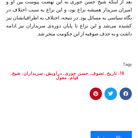
بعد از اينكه شيخ حسن جوری به اين نهضت پيوست بين او و
اميران سربدار هميشه نزاع بود، و اين نزاع به سبب اختلاف در
نگاه سياسی به مسائل بود. در نتيجه، اختلاف به اطرافيانشان نيز
كشيده می‌شد و اين نزاع تا پايان دوره‌ی سربداران نيز ادامه
داشت و به حذف صوفیه از اين حكومت منجر شد.
Tags
19
,
تاریخ
,
تصوف
,
حسن جوری
,
دراویش
,
سربداران
,
شیخ
,
قیام
,
مغول
مطالب مرتبط