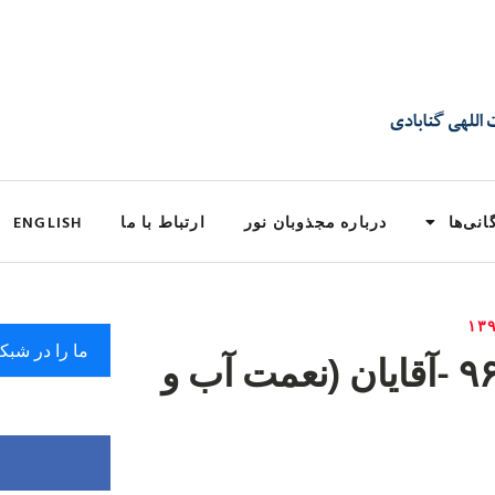
انی‌ها
درباره مجذوبان نور
ارتباط با ما
ENGLISH
ما را در شبک
مجلس صبح شنبه ٢٠-٨-٩۶ -آقایان (نعمت آب و