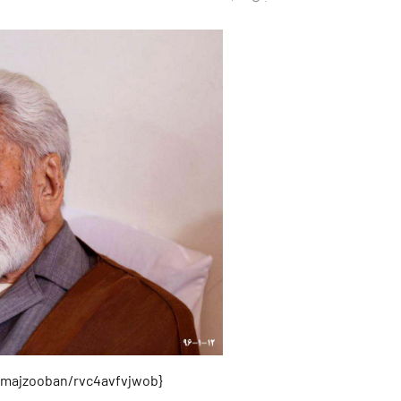
{https://soundcloud.com/majzooban/rvc4avfvjwob}