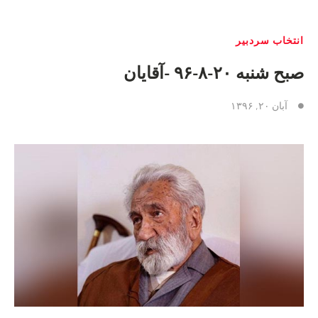
انتخاب سردبیر
صبح شنبه ٢٠-٨-٩۶ -آقایان
آبان ۲۰, ۱۳۹۶