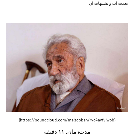
نعمت آب و تشبیهات آن
{https://soundcloud.com/majzooban/rvc4avfvjwob}
مدت‌زمان:
۱
۱
دقيقه