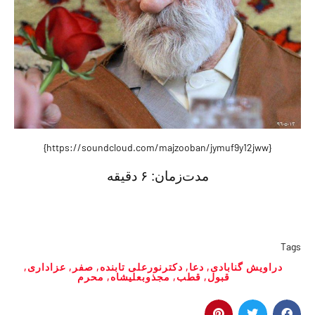
{https://soundcloud.com/majzooban/jymuf9y12jww}
مدت‌زمان:
۶ دقيقه
Tags
دراویش گنابادی
,
دعا
,
دکترنورعلی تابنده
,
صفر
,
عزاداری
,
قبول
,
قطب
,
مجذوبعلیشاه
,
محرم