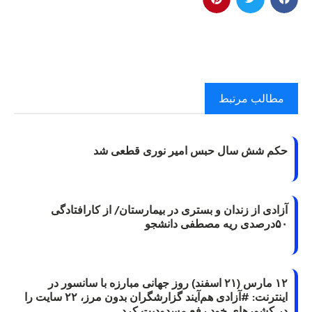
مطالب مرتبط
حکم شش سال حبس امیر نوری قطعی شد
آزادی از زندان و بستری در بیمارستان/ از کارافتادگی
۵۰درصدی ریه مصطفی دانشجو
۱۲ مارس (۲۱ اسفند) روز جهانی مبارزه با سانسور در
اینترنت: #آزادی هم‌آیند گزارشگران‌ بدون مرز، ۲۲ سایت را
در کشورهای خود رفع مسدودیت کرد