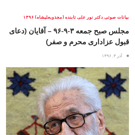
بیانات صوتی دکتر نور علی تابنده (مجذوبعلیشاه) ۱۳۹۶
مجلس صبح جمعه ٣-٩-٩۶ – آقایان (دعای
قبول عزاداری محرم و صفر)
آذر ۳, ۱۳۹۶