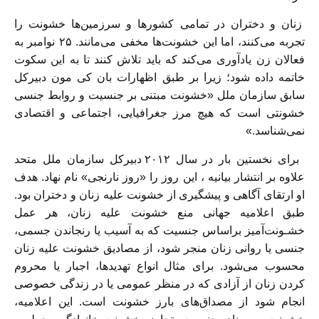
زنان و دختران در تمامی کشورھا و سرزمین‌ھا خشونت را
تجربه می‌کنند، اما این خشونت‌ھا مخفی می‌مانند. ۲۵ نوامبر به
فعالان زن یادآوری می‌کند که باید تلاش کنند تا به این سکوت
خاتمه داده شود؛ زیرا بر طبق اظھارات بان کی مون دبیرکل
سابق سازمان ملل «خشونت مبتنی بر جنسیت و روابط جنسی
خشونتی است که ھیچ مرز جغرافیایی، اجتماعی و اقتصادی
نمی‌شناسد.»
برای نخستین بار در سال ٢٠١٢ دبیرکل سازمان ملل متحد
علاوه بر انتشار بیانیه ، این روز را «روز نارنجی» نام نھاد. ھدف
او ارتقای آگاھی و پیشگیری از خشونت علیه زنان و دختران بود.
طبق اعلامیه جھانی منع خشونت علیه زنان، ھر عمل
خشـونت‌آمیز براساس جنسیت که به آسیب یا رنجاندن جسمی،
جنسی یا روانی زنان منجر شود، از مصادیق خشونت علیه زنان
محسوب می‌شود. برای مثال انواع تھدیدھا، اجبار یا محروم
کردن زنان از آزادی که در منظر عمومی یا در زندگی خصوصی
انجام شود از مصداق‌ھای بارز خشونت است. این اعلامیه،