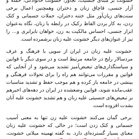
خشونت بر مبنای جنسیت، تجاوز، خشونت خانوادگی، حمله و
آزار جنسی، قاچاق زنان و دختران وھمچنین اعمال برخی
سنت‌ھای زیان‌آور مثل ختنه دختران، حملات جسمانی و کتک
زدن، به کار بردن الفاظ رکیک در رابطه با زنان، نگاه به‌عنوان
ابزار جنسی، احساس مالکیت به زن، خواھان نابرابری و… را
نیز از عنوان‌ھای دیگر خشونت علیه زنان برشمرده است.
خشونت علیه زنان در ایران از سویی با فرھنگ و عرف
مردسالار رایج در جامعه مرتبط است و در سوی دیگر با قوانین
و سیاستگذاری‌ھای تبعیض‌آمیز تشدید می‌شود و از آنجایی که
قوانین و مقررات می‌توانند ھم راه را برای تحولات فرھنگی و
بینشی در جامعه باز کرده و ھم موجب حفظ و تشدید مناسبات
عقب‌مانده شوند، قوانین وضعشده در ایران در دھه‌ھای اخیرھم
بر تبعیض‌ھای جنسیتی علیه زنان و ھم تشدید خشونت علیه آنان
بشدت افزوده است.
برخی گمان می‌کنند خشونت علیه زن تنھا به معنی آسیب
جسمانی و کتک زدن است؛ در حالی که خشونت علیه زنان
معنای بسیار گسترده‌ای دارد. به گفته تھمینه میلانی خشونت،