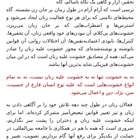
تحقیر، آزار و گاھی یک نگاه ناسالم، گاه
ترسی است که آرام آرام در طول زمان بر جان زن نشسته. گاه
محیط‌ھای ناامنی که برای ھر نوع فعالیت زنان ایجاد می‌شود و
استرس‌ھا و اضطراب‌ھایی که بر جان زنان می‌ریزد،
خشونت‌ھای بی‌کلام، آن نبودن‌ھای خود واقعی زنان، آن تحقیرھا،
کنترل‌ھا، نابودی اعتمادبه‌نفس‌ھا، آن اختلالات روانی، آن قوانین
نانوشته و نوشته‌شده‌ای که مجوز خشونت علیه زنان را صادر
می‌کند، ھمه از مصادیق خشونت علیه زنان است که در این میان
خشونت‌ھای فیزیکی شاید بدترین آنھا نباشد.
نه به خشونت تنھا نه به خشونت علیه زنان نیست، نه به تمام
انواع خشونت‌ھایی است که علیه نوع انسان فارغ از جنسیت،
سن، نژاد، دین و اعمال می‌شود.
فعالان زنان در طول چند دھه تلاش خود را بر آگاھی دادن به
زنان و نیز تغییر قوانین تبعیض‌آمیز متمرکز کرده‌اند. اما برای
اینکه خشونت علیه زنان و دختران را پشت سر بگذاریم،
ضروری است که ھمه با ھم در ھمکاری با جامعه بین‌المللی، در
حمایت از یکدیگر برای رفع آنھا گام برداریم. تصویب، تغییر و