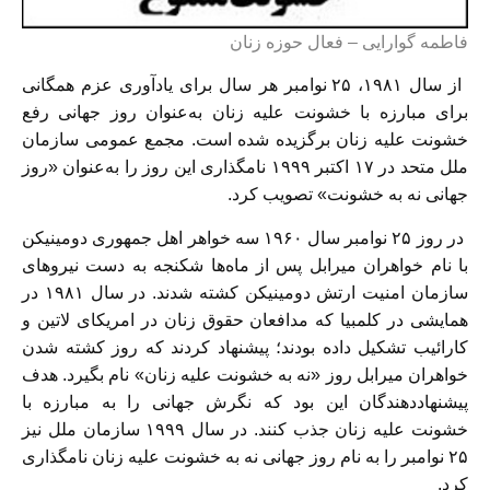
فاطمه گوارایی – فعال حوزه زنان
از سال ١٩٨١، ٢۵ نوامبر ھر سال برای یادآوری عزم ھمگانی
برای مبارزه با خشونت علیه زنان به‌عنوان روز جھانی رفع
خشونت علیه زنان برگزیده شده است. مجمع عمومی سازمان
ملل متحد در ١٧ اکتبر ١٩٩٩ نامگذاری این روز را به‌عنوان «روز
جھانی نه به خشونت» تصویب کرد.
در روز ۲۵ نوامبر سال ۱۹۶۰ سه خواھر اھل جمھوری دومینیکن
با نام خواھران میرابل پس از ماه‌ھا شکنجه به دست نیروھای
سازمان امنیت ارتش دومینیکن کشته شدند. در سال ١٩٨١ در
ھمایشی در کلمبیا که مدافعان حقوق زنان در امریکای لاتین و
کارائیب تشکیل داده بودند؛ پیشنھاد کردند که روز کشته شدن
خواھران میرابل روز «نه به خشونت علیه زنان» نام بگیرد. ھدف
پیشنھاد‌دھندگان این بود که نگرش جھانی را به مبارزه با
خشونت علیه زنان جذب کنند. در سال ١٩٩٩ سازمان ملل نیز
٢۵ نوامبر را به نام روز جھانی نه به خشونت علیه زنان نامگذاری
کرد.