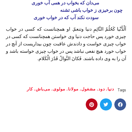
می‌دان که بخواب در همی آب خوری
چون برخیزی ز خواب باشی تشنه
سودت نکند آب که در خواب خوری
اَلْدُّنْیا کَحُلُمٌ النَّائِمِ دنیا وتنعمّ. او همچنانست که کسی در خواب
چیزی خورد پس حاجت دنیا وی خواستن همچنانست که کسی در
خواب چیزی خواست و دادندش عاقبت چون بیداریست از آنچ در
خواب خورد هیچ نفعی نباشد پس در خواب چیزی خواسته باشد و
آن را به وی داده باشند. فَکانَ النَّوالُ قَدُرَ الْکَلام.
دنیا
,
دود
,
مشغول
,
مولانا
,
مولوی
,
می‌باش
,
کار
Tags