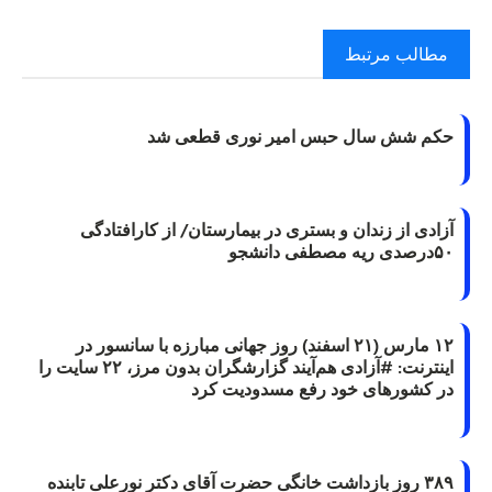
مطالب مرتبط
حکم شش سال حبس امیر نوری قطعی شد
آزادی از زندان و بستری در بیمارستان/ از کارافتادگی
۵۰درصدی ریه مصطفی دانشجو
۱۲ مارس (۲۱ اسفند) روز جهانی مبارزه با سانسور در
اینترنت: #آزادی هم‌آیند گزارشگران‌ بدون مرز، ۲۲ سایت را
در کشورهای خود رفع مسدودیت کرد
۳۸۹ روز بازداشت خانگی حضرت آقای دکتر نورعلی تابنده