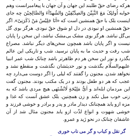
هرکه رضای حقّ طلبند این جهان و آن جهان با پیغامبرانست وهم
خوابه اُولئِکَ مَعَ النَّبِیِّنَ وَالصِدِّیْقِیْنَ وَالشُهدّآءَ وَالصَّالِحِیْنَ چه جای
اینست بلک با حقّ همنشین است که «اَنَا جَلِیْسُ مَنْ ذَکَرَنِیْ». اگر
حقّ همنشین او نبودی در دل او شوق حقّ نبودی. هرگز بوی گل
بی‌گل نباشد. هرگز بوی مشک بی‌مشک نباشد، این سخن را پایان
نیست و اگر پایان باشد همچون سخن‌های دیگر نباشد. مصراع
شب رفت و حدیث ما به پایان نرسید، شب و تاریکی این عالم
بگذرد و نور این سخن هر دم ظاهر‌تر باشد چنانک شب عمر انبیا
علیهم‌السلّام بگذشت و نور حدیثشان نگذشت و منقطع نشد و
نخواهد شدن. مجنون را گفتند که لیلی را اگر دوست می‌دارد چه
عجب که هر دو طفل بودند و در یک مکتب بودند. مجنون گفت
این مردمان ابله‌اند و اَیُّ مَلِیْحَةٍ لَاتُشْتَهی هیچ مردی باشد که به
زنی خوب میل نکند و زن همچنین. بلک عشق آنست که غذا و
مزه ازو یابد همچنانک دیدار مادر و پدر و برادر و خوشی فرزند و
خوشی شهوت و انواع لذّت ازو یابد مجنون مثال شد از آن
عاشقان چنانک در نحو زَید و عمرو.
گر نقل و کباب و گر می ناب خوری