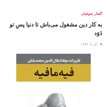
گفتار صوفیان
به کار دین مشغول می‌باش تا دنیا پسِ تو
دَوَد
آذر ۸, ۱۳۹۶