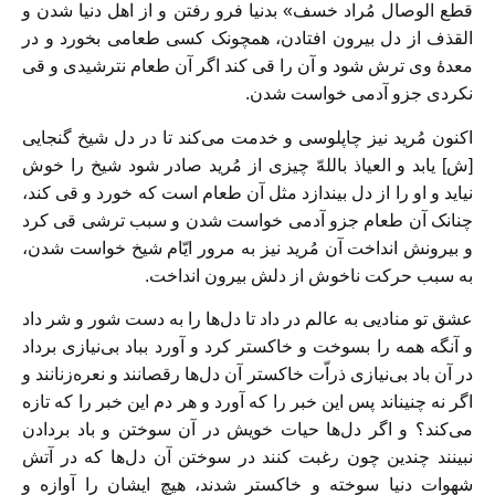
قطع الوصال مُراد خسف» بدنیا فرو رفتن و از اهل دنیا شدن و
القذف از دل بیرون افتادن، همچونک کسی طعامی بخورد و در
معدهٔ وی ترش شود و آن را قی کند اگر آن طعام نترشیدی و قی
نکردی جزو آدمی خواست شدن.
اکنون مُرید نیز چاپلوسی و خدمت می‌کند تا در دل شیخ گنجایی
[ش] یابد و العیاذ باللهّ چیزی از مُرید صادر شود شیخ را خوش
نیاید و او را از دل بیندازد مثل آن طعام است که خورد و قی کند،
چنانک آن طعام جزو آدمی خواست شدن و سبب ترشی قی کرد
و بیرونش انداخت آن مُرید نیز به مرور ایّام شیخ خواست شدن،
به سبب حرکت ناخوش از دلش بیرون انداخت.
عشق تو منادیی به عالم در داد تا دل‌ها را به دست شور و شر داد
و آنگه همه را بسوخت و خاکستر کرد و آورد بباد بی‌نیازی برداد
در آن باد بی‌نیازی ذراّت خاکستر آن دل‌ها رقصانند و نعره‌زنانند و
اگر نه چنیناند پس این خبر را که آورد و هر دم این خبر را که تازه
می‌کند؟ و اگر دل‌ها حیات خویش در آن سوختن و باد بردادن
نبینند چندین چون رغبت کنند در سوختن آن دل‌ها که در آتش
شهوات دنیا سوخته و خاکستر شدند، هیچ ایشان را آوازه و