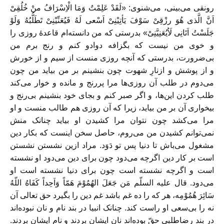
رونقی می‌بینی، می‌شنوی: «لَقَدْ عَلِمْتُ وَمَا الْاِسْرَافُ منْ خُلُقِیْ
اَنَّ الَّذی هُوَ رزْقِیْ سَوْفَ یَأتِیْنِیْ اَسْعی لَهُ فَیُعَنِّیْنِیْ تَطَلُّبُهُ وَلَوْ
جَلَسْتُ اَتَانِی لَاُیُعَنِیَّنِیْ» بدرستی که من دانسته‌ام قاعدهٔ روزی را
و خوی من نیست که بگزافه دوادو کنم و رنج برم من
بی‌ضرورت، بدرستی که آنچه روزی منست از سیم و از خورش
و از پوشش و ازنارِ شهوت چون بنشینم بر من بیاید من چون
می‌دوم در طلب آن روزی‌ها مرا پررنج و مانده و خوار می‌کند
طلب کردن این‌ها، و اگر صبر کنم و بجای خود بنشینم بی‌رنج و
بیخواری آن بر من بیاید، زیرا که آن روزی هم طالب منست و او
مرا می‌کشد چون نتوان مرا کشیدن او بیاید چنانک منش
نمی‌توانم کشیدن من می‌روم، حاصل سخن اینست که بکار دین
مشغول می‌باش تا دنیا پس تو دَوَد. مراد ازین نشستن نشستن
است بر کار دین اگرچه می‌دود چون برای دین می‌دود او نشسته
است و اگرچه نشسته است چون برای دنیا نشسته است او
می‌دود. قال علیه السلّم مَن جَعَلَ الهُمُوْمَ هَمّاً وَاَحِداً کَفَاهُ اللّهُ
سَائِرَ هُمُوْمِه، هر که را ده غم باشد غم دین را بگیرد حق تعالی آن
نه را بی‌سعی او راست کند. چنانک انبیا در بند نام و نان نبوده‌اند
در بند رضاطلبی حقّ بوده‌اند نان ایشان بردند و نام ایشان بردند.