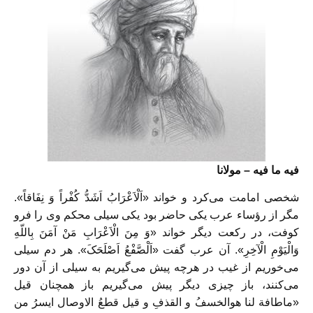
فیه ما فیه – مولانا
شخصی امامت می‌کرد و خواند «اَلْاَعْرَابُ اَشَدُّ کُفْراً وَ نِفَاقاً».
مگر از رؤساء عرب یکی حاضر بود یکی سیلی محکم وی را فرو
کوفت، در رکعت دیگر خواند «وَ مِنَ الْاَعْرَابِ مَنْ آمَنَ بِاللّهِ
وَالْیَوْمِ الْآخِرِ». آن عرب گفت «اَلْصَّفْعُ اَصْلَحَکَ». هر دم سیلی
می‌خوریم از غیب در هرچه پیش می‌گیریم به سیلی از آن دور
می‌کنند، باز چیزی دیگر پیش می‌گیریم باز همچنان قیل
«ماطافة لنا هوالخسفُ و القذفِ و قیل قطعُ الاوصال ایسرُ من