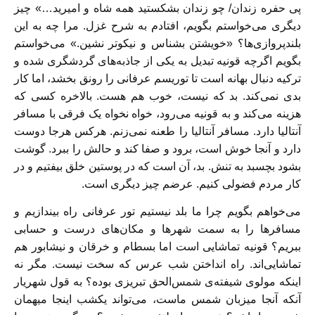
پی حفره زندان/ چو زندان بشکستید همه شاه و امیرید…» چیز
دیگری می‌خواستم بگویم، افتادم به شرح غزل. مرا چه به این
بلندپروازی‌ها؟ «خویشتن بشناس و نیکو‌تر نشین.» می‌خواستم
بگویم اگرچه قونیه تبدیل به یکی از جاذبه‌های گردشگری شده و
ترکیه دنبال بهانه است تا توریسم عرفانی را رونق بخشد، اما کار
بدی نمی‌کند. بد که نیست، خوب هم هست. بالاخره کسی که
هزینه می‌کند و به قونیه می‌رود، خواه نخواه یک فرقی با مسافر
آنتالیا دارد. مسافر آنتالیا را طعنه نمی‌زنم. هرکس هرجا دوست
دارد و آنجا خوش است، برود و صفا کند و حالش را ببرد. گوشت
بشود بچسبد به تنش. بد، آن است که در پوستین خلق بیفتیم و در
کار مردم فضولی کنیم. عرضم چیز دیگری است.
می‌خواهم بگویم چرا ما بلد نیستیم تور عرفانی راه بیندازیم و
مسافر‌ها را به سمت شهر‌ها و مکان‌های درست و حسابی
ببریم؟ قونیه تماشایی است اما بسطام و خرقان و نیشابور هم
تماشایی‌اند. راه انداختن شب عرس که سخت نیست. مگر نه
اینکه مولوی شیفته‌ی شمس‌الحق تبریزی بوده؟ به قول شهریار
آنکه آنجا میزبان شمس ماست، می‌تواند یکشب اینجا میهمان