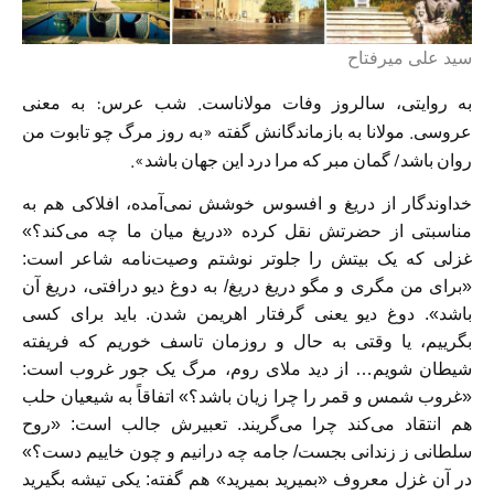
سید علی میرفتاح
به روایتی، سالروز وفات مولاناست. شب عرس: به معنی
عروسی. مولانا به بازماندگانش گفته «به روز مرگ چو تابوت من
روان باشد/ گمان مبر که مرا درد این جهان باشد».
خداوندگار از دریغ و افسوس خوشش نمی‌آمده، افلاکی هم به
مناسبتی از حضرتش نقل کرده «دریغ میان ما چه می‌کند؟»
غزلی که یک بیتش را جلو‌تر نوشتم وصیت‌نامه شاعر است:
«برای من مگری و مگو دریغ دریغ/ به دوغ دیو درافتی، دریغ آن
باشد». دوغ دیو یعنی گرفتار اهریمن شدن. باید برای کسی
بگرییم، یا وقتی به حال و روزمان تاسف خوریم که فریفته
شیطان شویم… از دید ملای روم، مرگ یک جور غروب است:
«غروب شمس و قمر را چرا زیان باشد؟» اتفاقاً به شیعیان حلب
هم انتقاد می‌کند چرا می‌گریند. تعبیرش جالب است: «روح
سلطانی ز زندانی بجست/ جامه چه درانیم و چون خاییم دست؟»
در آن غزل معروف «بمیرید بمیرید» هم گفته: یکی تیشه بگیرید