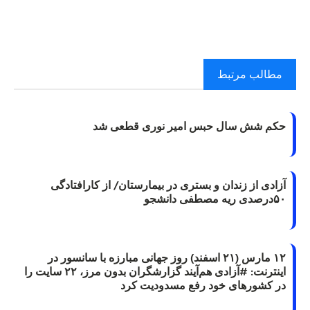
مطالب مرتبط
حکم شش سال حبس امیر نوری قطعی شد
آزادی از زندان و بستری در بیمارستان/ از کارافتادگی
۵۰درصدی ریه مصطفی دانشجو
۱۲ مارس (۲۱ اسفند) روز جهانی مبارزه با سانسور در
اینترنت: #آزادی هم‌آیند گزارشگران‌ بدون مرز، ۲۲ سایت را
در کشورهای خود رفع مسدودیت کرد