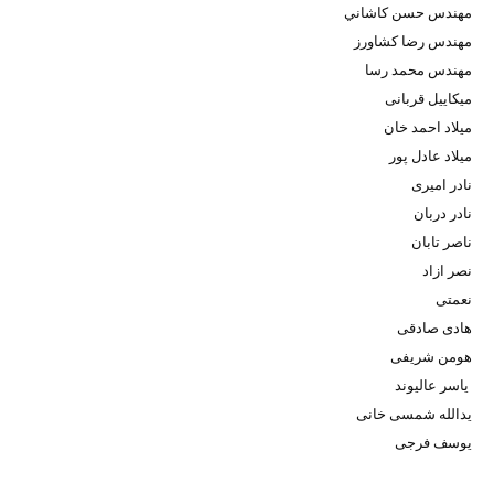
مهندس حسن كاشاني
مهندس رضا كشاورز
مهندس محمد رسا
میکاییل قربانی
میلاد احمد خان
میلاد عادل پور
نادر امیری
نادر دربان
ناصر تابان
نصر ازاد
نعمتی
هادی صادقی
هومن شریفی
یاسر عالیوند
یدالله شمسی خانی
یوسف فرجی