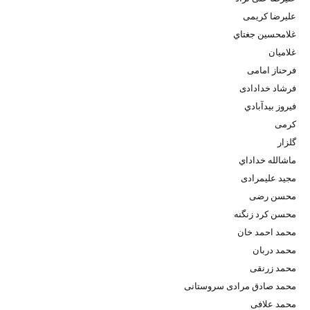
علیرضا کریمی
غلامحسين جغتاي
غلاميان
فرحناز امامی
فرشاد خدادادی
فيروز بيدآبادي
كرمی
گلزار
ماشالله خداداي
مجید علیمرادی
محسن رضی
محسن کرد زنگنه
محمد احمد خان
محمد دربان
محمد زرنقی
محمد صادق مرادی سروستانی
محمد علافی