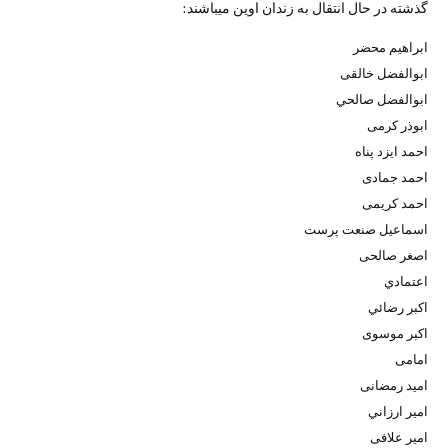
گذشته در حال انتقال به زندان اوين ميباشند:
ابراهیم محضر
ابوالفضل خالقی
ابوالفضل صالحي
ابوذر کرمی
احمد ایزد پناه
احمد جمادی
احمد کریمی
اسماعیل صنعت پرست
اصغر صالحی
اعتمادي
اكبر رضائي
اکبر موسوی
امامی
امید رمضانی
امير ارزاني
امیر علافی