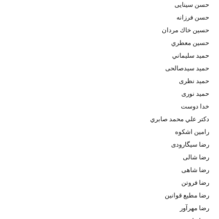
حسن سینایی
حسن فرزانه
حسین خاك مردان
حسين معطري
حميد سليماني
حمید سیدصالحی
حمید نظری
حمید نوری
خدا دوست
دكتر علي محمد صابري
رامین اشکوه
رضا سیگارودی
رضا شالی
رضا شاهی
رضا فروتن
رضا مطیع قوانین
رضا مهرآور