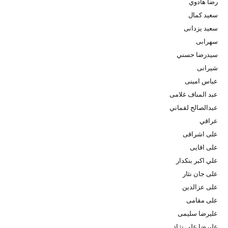
رضا هادوي
سعید کمال
سعید یزدانی
سهرابی
سيدرضا حسني
شیرانی
عباس امینی
عبد المناف غلامی
عبدالصالح لقماني
عراقي
علی اشراقی
علی اقایی
علي اكبر بنكدار
علی جان نثار
علی عزالدین
علی مقامی
علیرضا سلیمی
علیرضا علی نژاد