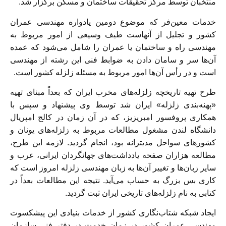
منتخبان توسط مرکز تحقیقات ساختمان و مسکن برگزار شد.
خدمات معین‌فر که موضوع دومین یادواره مهندسی عمران
کشور و تجلیل از آنهاست طیف وسیعی از امور مربوط به
مهندسی راه و ساختمان یا عمران را شامل می‌شود که عمده
آن‌ها سر و سامان دادن به ضوابط فنی این رشته از مهندسی
است و در رأس آن‌ها امور مربوط به مسئله زلزله کشور است.
طرح تهیه تاریخچه زلزله‌های مخرب ایران که بعداً مبنای تهیه
«پهنه‌بندی زلزله» ایران شد توسط وی پیشنهاد و سپس با
همکاری پروفسور امبریزیز، که در آن زمان در کالج امپریال
دانشگاه لندن مشغول مطالعات مربوط به زلزله‌های یونان و
کشورهای سواحل مدیترانه بود، انجا
م گردید. لازمه این طرح،
مطالعه هزاران صفحه یادداشت‌های جهانگردان ایرانی، عرب و
سایر زبان‌ها و تغییر آن‌ها به زبان مهندسی زلزله امروز است که
کاری بس بزرگ به حساب می‌آید. نتیجه این مطالعات بعداً در
کتابی به نام زلزله‌های تاریخی ایران ثبت گردید.
ایجاد شبکه شتاب‌نگاری کشور از خدمات بنیادی این پیشکسوت
مهندسی عمران کشور در زمان خدمت در دفتر فنی سازمان