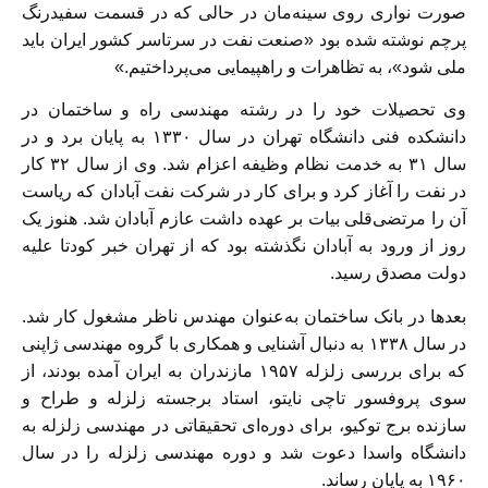
صورت نواری روی سینه‌مان در حالی که در قسمت سفیدرنگ
پرچم نوشته شده بود «صنعت نفت در سرتاسر کشور ایران باید
ملی شود»، به تظاهرات و راهپیمایی می‌پرداختیم.»
وی تحصیلات خود را در رشته مهندسی راه و ساختمان در
دانشکده فنی دانشگاه تهران در سال ۱۳۳۰ به پایان برد و در
سال ۳۱ به خدمت نظام وظیفه اعزام شد. وی از سال ۳۲ کار
در نفت را آغاز کرد و برای کار در شرکت نفت آبادان که ریاست
آن را مرتضی‌قلی بیات بر عهده داشت عازم آبادان شد. هنوز یک
روز از ورود به آبادان نگذشته بود که از تهران خبر کودتا علیه
دولت مصدق رسید.
بعد‌ها در بانک ساختمان به‌عنوان مهندس ناظر مشغول کار شد.
در سال ۱۳۳۸ به دنبال آشنایی و همکاری با گروه مهندسی ژاپنی
که برای بررسی زلزله ۱۹۵۷ مازندران به ایران آمده بودند، از
سوی پروفسور تاچی نایتو، استاد برجسته زلزله و طراح و
سازنده برج توکیو، برای دوره‌ای تحقیقاتی در مهندسی زلزله به
دانشگاه واسدا دعوت شد و دوره مهندسی زلزله را در سال
۱۹۶۰ به پایان رساند.