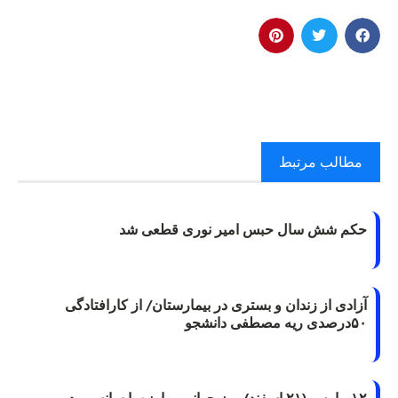
مطالب مرتبط
حکم شش سال حبس امیر نوری قطعی شد
آزادی از زندان و بستری در بیمارستان/ از کارافتادگی
۵۰درصدی ریه مصطفی دانشجو
۱۲ مارس (۲۱ اسفند) روز جهانی مبارزه با سانسور در