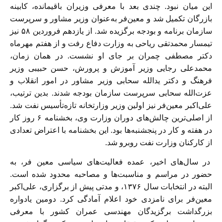
این میان نبود. چندی بعد با معرفی وزیران باقیمانده، کابینه
بازرگان تکمیل شد و معین‌فر به‌عنوان وزیر مشاور و سرپرست
سازمان برنامه و بودجه برگزیده شد. از یازدهم فروردین ۵۸ نیز
تیمسار محمدتقی ریاحی به وزارت دفاع رفت و از هفتم مهرماه
دکتر مصطفی چمران بر جای او نشست. در‌‌ همان زمان،
محمدعلی رجایی وزیر آموزش و پرورش، حسن حبیبی وزیر
فرهنگ و دکتر یدالله سحابی وزیر مشاور در امور انقلاب و
عزت‌الله سحابی سرپرست سازمان بودجه شدند. بدین ترتیب،
علی‌اکبر معین‌فر نیز اولین وزیر وزارتخانه تازه‌تأسیس نفت شد.
از اصلی‌ترین چالش‌های دوران وزارت وی، بخشنامه ۶ روز کار
در هفته و کار در پنجشنبه‌ها بود. این بخشنامه با اعتراض تعدادی
از کارکنان وزارت نفت روبرو شد.
در سال‌های اخیر، عمده فعالیت‌های سیاسی معین فر، به
حضور در مراسم و مناسبت‌ها و مصاحبه محدود شده‌ است.
البته در انتخابات سال ۱۳۷۶، و مدتی پیش از برگزاری، علی‌اکبر
معین‌فر برای نامزدی خود اعلام آمادگی کرد. دومین یادواره
بزرگداشت برگزیدگان مهندسی عمران کشور با معرفی