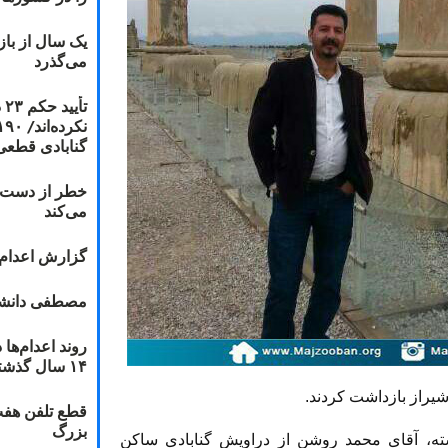
یک سال از با
می‌گذرد
ت
گنابادی قطعی
خطر از دست دا
می‌کند
گزارش اعدام ۲۰۱۸: قصاص و بخش
مصطفی دانشج
۱۴ سال گذشته
یراز بازداشت کردند.
قطع تلفن هفت
بزرگ
ته، آقای محمد روشن از دراویش گنابادی ساکن