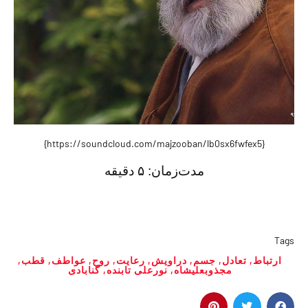
{https://soundcloud.com/majzooban/lb0sx6fwfex5}
مدت‌زمان:
۵ دقیقه
Tags
ارتباط
,
تعادل
,
جسم
,
دراویش
,
رعایت
,
روح
,
عواطف
,
قطب
,
مجذوبعلیشاه
,
نورعلی تابنده
,
گنابادی