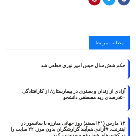
مطالب مرتبط
حکم شش سال حبس امیر نوری قطعی شد
آزادی از زندان و بستری در بیمارستان/ از کارافتادگی
۵۰درصدی ریه مصطفی دانشجو
۱۲ مارس (۲۱ اسفند) روز جهانی مبارزه با سانسور در
اینترنت: #آزادی هم‌آیند گزارشگران‌ بدون مرز، ۲۲ سایت را
در کشورهای خود رفع مسدودیت کرد