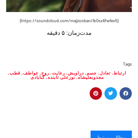
{https://soundcloud.com/majzooban/lb0sx6fwfex5}
مدت‌زمان:
۵ دقیقه
Tags
ارتباط
,
تعادل
,
جسم
,
دراویش
,
رعایت
,
روح
,
عواطف
,
قطب
,
مجذوبعلیشاه
,
نورعلی تابنده
,
گنابادی
مطالب مرتبط